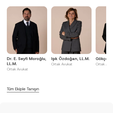
Dr. E. Seyfi Moroğlu,
Işık Özdoğan, LL.M.
Gökçe İzg
LL.M.
Ortak Avukat
Ortak Avu
Ortak Avukat
Tüm Ekiple Tanışın