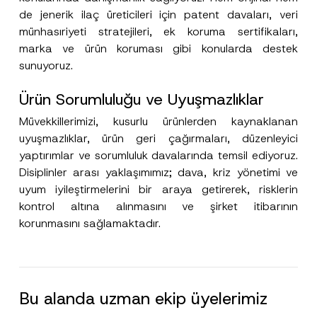
de jenerik ilaç üreticileri için patent davaları, veri
münhasıriyeti stratejileri, ek koruma sertifikaları,
marka ve ürün koruması gibi konularda destek
sunuyoruz.
Bu iletişim formu aracılığıyla sağlanan kişisel
P
r
verilerle ilgili
aydınlatma metni
ni okudum ve
Ürün Sorumluluğu ve Uyuşmazlıklar
i
anladım.
v
Müvekkillerimizi, kusurlu ürünlerden kaynaklanan
Bu iletişim formunu göndererek,
aydınlatma
A
a
p
metni
nde açıklanan şekilde kişisel verilerimin
c
uyuşmazlıklar, ürün geri çağırmaları, düzenleyici
p
işlenmesine izin veriyorum.
y
yaptırımlar ve sorumluluk davalarında temsil ediyoruz.
r
N
o
o
Disiplinler arası yaklaşımımız; dava, kriz yönetimi ve
GÖNDER
v
t
e
uyum iyileştirmelerini bir araya getirerek, risklerin
i
*
c
kontrol altına alınmasını ve şirket itibarının
e
korunmasını sağlamaktadır.
*
Bu alanda uzman ekip üyelerimiz