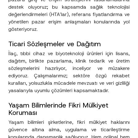
destek oluyoruz; bu kapsamda sağlık teknolojisi
değerlendirmeleri (HTA’lar), referans fiyatlandırma ve
P
Ad
*
o
yönetilen pazar erişim anlaşmaları konularında yol
z
gösteriyoruz.
i
s
Soyad
*
y
Ticari Sözleşmeler ve Dağıtım
o
n
*
İlaç, tıbbi cihaz ve biyoteknoloji ürünleri için lisans,
Firma
*
dağıtım, birlikte pazarlama, klinik tedarik ve üretim
sözleşmelerini hazırlıyor, inceliyor ve müzakere
Pozisyon
ediyoruz. Çalışmalarımız; sektöre özgü rekabet
kuralları, yolsuzlukla mücadele mevzuatı ve veri gizliliği
yasalarıyla uyumlu çözümleri kapsamaktadır.
E-Posta Adresi
*
Yaşam Bilimlerinde Fikri Mülkiyet
Koruması
Telefon Numarası
*
Yaşam bilimleri şirketlerine, fikri mülkiyet haklarını
güvence altına alma, uygulama ve ticarileştirme
Konu
*
konularında danışmanlık sağlıyoruz. Hem orijinal hem