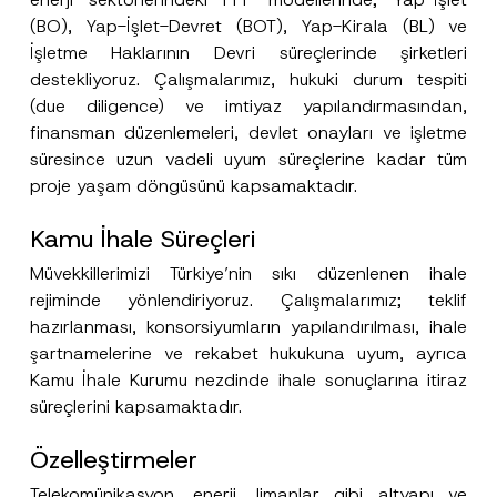
(BO), Yap-İşlet-Devret (BOT), Yap-Kirala (BL) ve
İşletme Haklarının Devri süreçlerinde şirketleri
destekliyoruz. Çalışmalarımız, hukuki durum tespiti
(due diligence) ve imtiyaz yapılandırmasından,
finansman düzenlemeleri, devlet onayları ve işletme
süresince uzun vadeli uyum süreçlerine kadar tüm
proje yaşam döngüsünü kapsamaktadır.
Kamu İhale Süreçleri
Müvekkillerimizi Türkiye’nin sıkı düzenlenen ihale
rejiminde yönlendiriyoruz. Çalışmalarımız; teklif
F
hazırlanması, konsorsiyumların yapılandırılması, ihale
Ad
*
i
şartnamelerine ve rekabet hukukuna uyum, ayrıca
r
m
Kamu İhale Kurumu nezdinde ihale sonuçlarına itiraz
a
Soyad
*
A
süreçlerini kapsamaktadır.
d
P
o
Özelleştirmeler
Firma
z
i
Telekomünikasyon, enerji, limanlar gibi altyapı ve