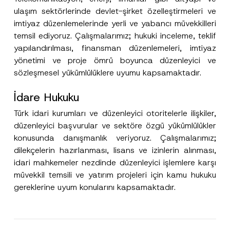
s
ulaşım sektörlerinde devlet-şirket özelleştirmeleri ve
y
Pozisyon
o
imtiyaz düzenlemelerinde yerli ve yabancı müvekkilleri
n
temsil ediyoruz. Çalışmalarımız; hukuki inceleme, teklif
yapılandırılması, finansman düzenlemeleri, imtiyaz
E-Posta Adresi
*
yönetimi ve proje ömrü boyunca düzenleyici ve
sözleşmesel yükümlülüklere uyumu kapsamaktadır.
Telefon Numarası
*
İdare Hukuku
Konu
*
Türk idari kurumları ve düzenleyici otoritelerle ilişkiler,
düzenleyici başvurular ve sektöre özgü yükümlülükler
konusunda danışmanlık veriyoruz. Çalışmalarımız;
dilekçelerin hazırlanması, lisans ve izinlerin alınması,
idari mahkemeler nezdinde düzenleyici işlemlere karşı
müvekkil temsili ve yatırım projeleri için kamu hukuku
Bu iletişim formu aracılığıyla sağlanan kişisel
P
gereklerine uyum konularını kapsamaktadır.
r
verilerle ilgili
aydınlatma metni
ni okudum ve
i
anladım.
v
Bu iletişim formunu göndererek,
aydınlatma
A
a
p
metni
nde açıklanan şekilde kişisel verilerimin
c
p
işlenmesine izin veriyorum.
y