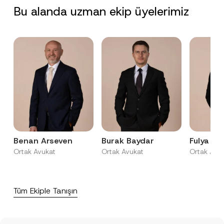
r
N
Bu alanda uzman ekip üyelerimiz
o
o
GÖNDER
v
t
e
i
*
c
e
*
Benan Arseven
Burak Baydar
Fulya Kur
Ortak Avukat
Ortak Avukat
Ortak Avu
Tüm Ekiple Tanışın