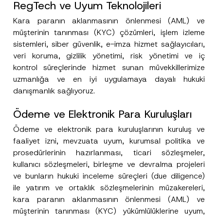
RegTech ve Uyum Teknolojileri
m
a
Soyad
*
Kara paranın aklanmasının önlenmesi (AML) ve
P
o
müşterinin tanınması (KYC) çözümleri, işlem izleme
z
i
sistemleri, siber güvenlik, e-imza hizmet sağlayıcıları,
Firma
s
veri koruma, gizlilik yönetimi, risk yönetimi ve iç
y
o
kontrol süreçlerinde hizmet sunan müvekkillerimize
n
Pozisyon
uzmanlığa ve en iyi uygulamaya dayalı hukuki
*
danışmanlık sağlıyoruz.
E-Posta Adresi
*
Ödeme ve Elektronik Para Kuruluşları
Ödeme ve elektronik para kuruluşlarının kuruluş ve
Telefon Numarası
*
faaliyet izni, mevzuata uyum, kurumsal politika ve
prosedürlerinin hazırlanması, ticari sözleşmeler,
kullanıcı sözleşmeleri, birleşme ve devralma projeleri
Konu
*
ve bunların hukuki inceleme süreçleri (due diligence)
ile yatırım ve ortaklık sözleşmelerinin müzakereleri,
kara paranın aklanmasının önlenmesi (AML) ve
müşterinin tanınması (KYC) yükümlülüklerine uyum,