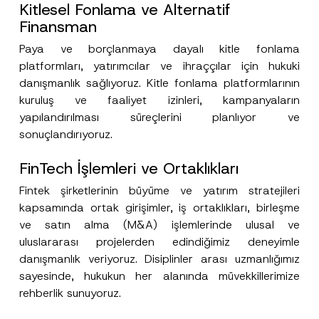
Kitlesel Fonlama ve Alternatif
Finansman
Paya ve borçlanmaya dayalı kitle fonlama
platformları, yatırımcılar ve ihraççılar için hukuki
danışmanlık sağlıyoruz. Kitle fonlama platformlarının
kuruluş ve faaliyet izinleri, kampanyaların
yapılandırılması süreçlerini planlıyor ve
sonuçlandırıyoruz.
FinTech İşlemleri ve Ortaklıkları
Fintek şirketlerinin büyüme ve yatırım stratejileri
kapsamında ortak girişimler, iş ortaklıkları, birleşme
ve satın alma (M&A) işlemlerinde ulusal ve
uluslararası projelerden edindiğimiz deneyimle
danışmanlık veriyoruz. Disiplinler arası uzmanlığımız
sayesinde, hukukun her alanında müvekkillerimize
rehberlik sunuyoruz.
F
Ad
*
i
r