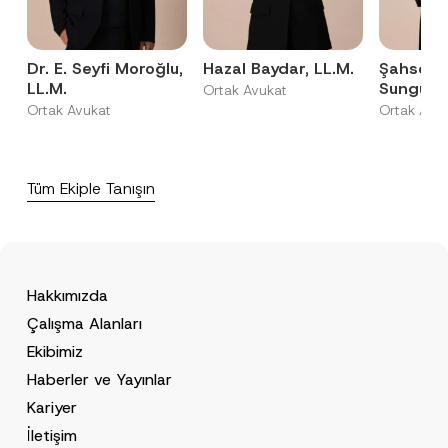
Dr. E. Seyfi Moroğlu,
Hazal Baydar, LL.M.
Şahsene
LL.M.
Sungur, 
Ortak Avukat
Ortak Avukat
Ortak Avu
Tüm Ekiple Tanışın
Hakkımızda
Çalışma Alanları
Ekibimiz
Haberler ve Yayınlar
Kariyer
İletişim