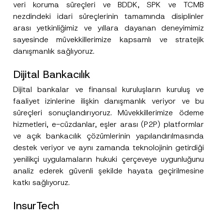
veri koruma süreçleri ve BDDK, SPK ve TCMB
nezdindeki idari süreçlerinin tamamında disiplinler
Bu iletişim formu aracılığıyla sağlanan kişisel
P
r
verilerle ilgili
aydınlatma metni
ni okudum ve
arası yetkinliğimiz ve yıllara dayanan deneyimimiz
i
anladım.
sayesinde müvekkillerimize kapsamlı ve stratejik
v
Bu iletişim formunu göndererek,
aydınlatma
A
a
danışmanlık sağlıyoruz.
p
metni
nde açıklanan şekilde kişisel verilerimin
c
p
işlenmesine izin veriyorum.
y
r
N
Dijital Bankacılık
o
o
GÖNDER
v
t
e
Dijital bankalar ve finansal kuruluşların kuruluş ve
i
*
c
faaliyet izinlerine ilişkin danışmanlık veriyor ve bu
e
süreçleri sonuçlandırıyoruz. Müvekkillerimize ödeme
*
hizmetleri, e-cüzdanlar, eşler arası (P2P) platformlar
ve açık bankacılık çözümlerinin yapılandırılmasında
destek veriyor ve aynı zamanda teknolojinin getirdiği
yenilikçi uygulamaların hukuki çerçeveye uygunluğunu
analiz ederek güvenli şekilde hayata geçirilmesine
katkı sağlıyoruz.
InsurTech