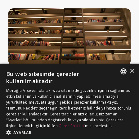
×
Bu web sitesinde çerezler
Haberler ve Yayınlar
kullanılmaktadır
Yayınlar
ENGLISH
Moroğlu Arseven olarak, web sitemizde güvenli erişimin sağlanması,
MA Gazette
etkin kullanım ve kullanıcı analizlerinin yapılabilmesi amacıyla,
TURKISH
yürürlükteki mevzuata uygun şekilde çerezler kullanmaktayız.
Kariyer
“Tümünü Reddet” seçeneğini tercih etmeniz hâlinde yalnızca zorunlu
çerezler kullanılacaktır. Çerez tercihlerinizi dilediğiniz zaman
“Ayarlar” bölümünden değiştirebilir veya silebilirsiniz. Çerezlere
Çerez Politikası
ilişkin detaylı bilgi için lütfen
Çerez Politika
'mızı inceleyiniz.
BİZE ULAŞIN
Aydınlatma Metni
AYARLAR