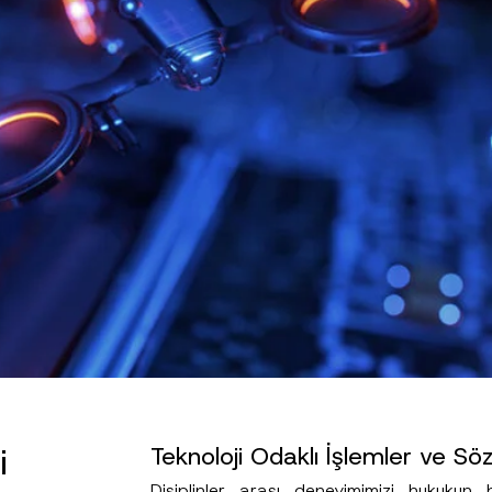
i
Teknoloji Odaklı İşlemler ve Sö
Disiplinler arası deneyimimizi hukukun h