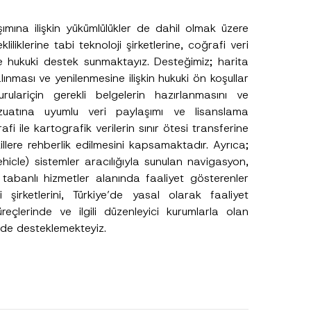
şımına ilişkin yükümlülükler de dahil olmak üzere
liklerine tabi teknoloji şirketlerine, coğrafi veri
ne hukuki destek sunmaktayız. Desteğimiz; harita
.
alınması ve yenilenmesine ilişkin hukuki ön koşullar
sine izin veriyorum.
rulariçin gerekli belgelerin hazırlanmasını ve
vzuatına uyumlu veri paylaşımı ve lisanslama
fi ile kartografik verilerin sınır ötesi transferine
lere rehberlik edilmesini kapsamaktadır. Ayrıca;
hicle) sistemler aracılığıyla sunulan navigasyon,
abanlı hizmetler alanında faaliyet gösterenler
 şirketlerini, Türkiye’de yasal olarak faaliyet
reçlerinde ve ilgili düzenleyici kurumlarla olan
nde desteklemekteyiz.