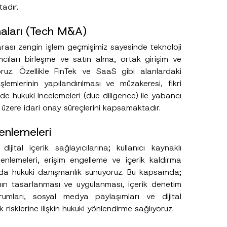
adır.
maları (Tech M&A)
arası zengin işlem geçmişimiz sayesinde teknoloji
rımcıları birleşme ve satın alma, ortak girişim ve
yoruz. Özellikle FinTek ve SaaS gibi alanlardaki
şlemlerinin yapılandırılması ve müzakeresi, fikri
inde hukuki incelemeleri (due diligence) ile yabancı
üzere idari onay süreçlerini kapsamaktadır.
zenlemeleri
ijital içerik sağlayıcılarına; kullanıcı kaynaklı
zenlemeleri, erişim engelleme ve içerik kaldırma
rında hukuki danışmanlık sunuyoruz. Bu kapsamda;
ının tasarlanması ve uygulanması, içerik denetim
 yorumları, sosyal medya paylaşımları ve dijital
risklerine ilişkin hukuki yönlendirme sağlıyoruz.