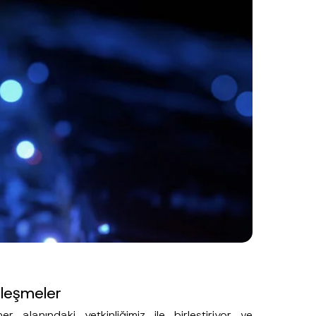
zleşmeler
er alanındaki yetkinliğimiz ile birleştiriyor ve