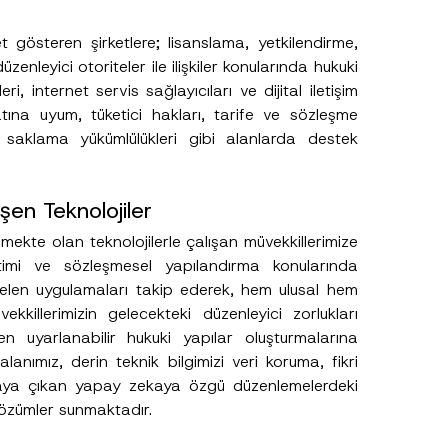
 gösteren şirketlere; lisanslama, yetkilendirme,
zenleyici otoriteler ile ilişkiler konularında hukuki
, internet servis sağlayıcıları ve dijital iletişim
ına uyum, tüketici hakları, tarife ve sözleşme
 saklama yükümlülükleri gibi alanlarda destek
N
u
m
a
şen Teknolojiler
r
a
s
mekte olan teknolojilerle çalışan müvekkillerimize
ı
imi ve sözleşmesel yapılandırma konularında
*
K
gelen uygulamaları takip ederek, hem ulusal hem
o
ekkillerimizin gelecekteki düzenleyici zorlukları
n
u
 uyarlanabilir hukuki yapılar oluşturmalarına
anımız, derin teknik bilgimizi veri koruma, fikri
taya çıkan yapay zekaya özgü düzenlemelerdeki
çözümler sunmaktadır.