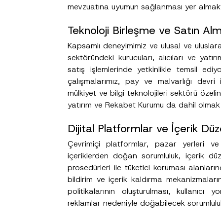
mevzuatına uyumun sağlanması yer almakt
Teknoloji Birleşme ve Satın Al
Kapsamlı deneyimimiz ve ulusal ve uluslar
sektöründeki kurucuları, alıcıları ve yatı
satış işlemlerinde yetkinlikle temsil edi
çalışmalarımız, pay ve malvarlığı devri i
mülkiyet ve bilgi teknolojileri sektörü özel
yatırım ve Rekabet Kurumu da dahil olmak 
Dijital Platformlar ve İçerik Dü
Çevrimiçi platformlar, pazar yerleri ve d
içeriklerden doğan sorumluluk, içerik dü
prosedürleri ile tüketici koruması alanla
bildirim ve içerik kaldırma mekanizmalar
politikalarının oluşturulması, kullanıcı
reklamlar nedeniyle doğabilecek sorumluluk 