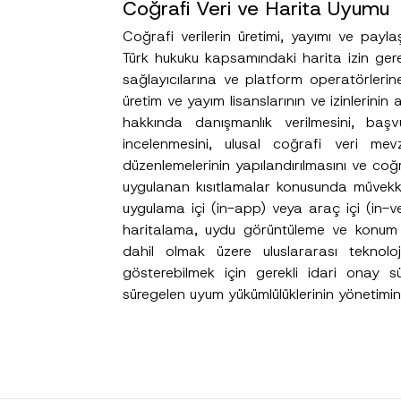
Coğrafi Veri ve Harita Uyumu
Coğrafi verilerin üretimi, yayımı ve payla
Türk hukuku kapsamındaki harita izin gerekli
sağlayıcılarına ve platform operatörleri
cılığıyla sağlanan kişisel verilerle ilgili
aydınlatma metni
ni okudum ve anladım
üretim ve yayım lisanslarının ve izinlerinin 
u göndererek,
aydınlatma metni
nde açıklanan şekilde kişisel verilerimin işlenme
hakkında danışmanlık verilmesini, başvu
incelenmesini, ulusal coğrafi veri me
GÖNDER
düzenlemelerinin yapılandırılmasını ve coğra
uygulanan kısıtlamalar konusunda müvekkil
uygulama içi (in-app) veya araç içi (in-ve
haritalama, uydu görüntüleme ve konum t
dahil olmak üzere uluslararası teknoloji
gösterebilmek için gerekli idari onay sü
süregelen uyum yükümlülüklerinin yönetimi