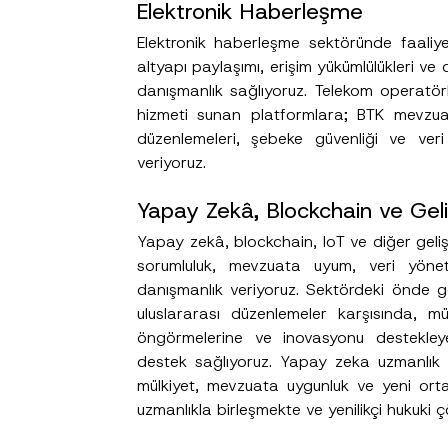
Elektronik Haberleşme
Elektronik haberleşme sektöründe faaliyet
altyapı paylaşımı, erişim yükümlülükleri ve dü
danışmanlık sağlıyoruz. Telekom operatörleri
hizmeti sunan platformlara; BTK mevzuat
düzenlemeleri, şebeke güvenliği ve veri
Soyad
*
veriyoruz.
Yapay Zekâ, Blockchain ve Geli
Pozisyon
Yapay zekâ, blockchain, IoT ve diğer geliş
sorumluluk, mevzuata uyum, veri yönet
danışmanlık veriyoruz. Sektördeki önde 
uluslararası düzenlemeler karşısında, müv
Telefon Numarası
*
öngörmelerine ve inovasyonu destekleyen
destek sağlıyoruz. Yapay zeka uzmanlık al
mülkiyet, mevzuata uygunluk ve yeni or
uzmanlıkla birleşmekte ve yenilikçi hukuki 