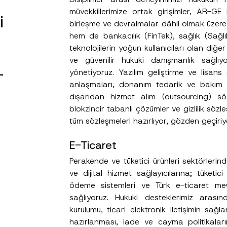
müvekkillerimize ortak girişimler, AR-GE iş
i
birleşme ve devralmalar dâhil olmak üzere
hem de bankacılık (FinTek), sağlık (Sağlık 
teknolojilerin yoğun kullanıcıları olan diğe
ve güvenilir hukuki danışmanlık sağlıy
-
yönetiyoruz. Yazılım geliştirme ve lisans
anlaşmaları, donanım tedarik ve bakım s
dışarıdan hizmet alım (outsourcing) söz
blokzincir tabanlı çözümler ve gizlilik sözl
tüm sözleşmeleri hazırlıyor, gözden geçiri
E-Ticaret
Perakende ve tüketici ürünleri sektörlerind
ve dijital hizmet sağlayıcılarına; tüketi
ödeme sistemleri ve Türk e-ticaret me
sağlıyoruz. Hukuki desteklerimiz arası
kurulumu, ticari elektronik iletişimin sağl
hazırlanması, iade ve cayma politikaları