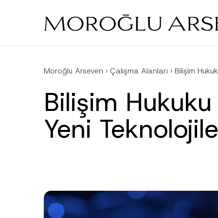
Skip
to
main
content
Moroğlu Arseven
›
Çalışma Alanları
›
Bilişim Hukuk
Bilişim Hukuku
Yeni Teknolojile