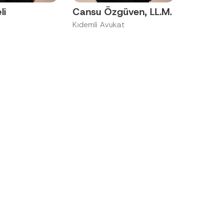
li
Cansu Özgüven, LL.M.
Kıdemli Avukat