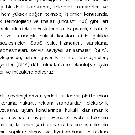
 birlikleri, lisanslama, teknoloji transferleri ve
 hem yüksek değerli teknoloji işlemleri konusunda
Teknolojileri) ve imalat (Endüstri 4.0) gibi ileri
r sektörlerdeki müvekkillerimize kapsamlı, stratejik
or ve karmaşık hukuki konuları etkin şekilde
 sözleşmeleri, SaaS, bulut hizmetleri, lisanslama
özleşmeleri, servis seviyesi anlaşmaları (SLA),
leşmeleri, siber güvenlik hizmet sözleşmeleri,
eşmeleri (NDA) dâhil olmak üzere teknolojiye ilişkin
yor ve müzakere ediyoruz.
eki çevrimiçi pazar yerleri, e-ticaret platformları
ci koruma hukuku, reklam standartları, elektronik
vzuatına uyum konularında hukuki danışmanlık
nda mevzuata uygun e-ticaret web sitelerinin
anması, kullanım şartları ve satış sözleşmelerinin
nın yapılandırılması ve fiyatlandırma ile reklam