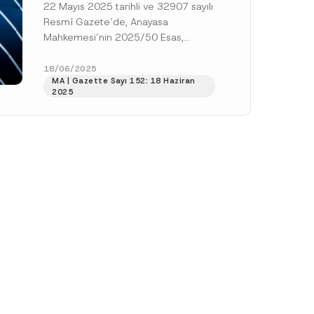
22 Mayıs 2025 tarihli ve 32907 sayılı
İlişkin Düzenlemeleri
Resmî Gazete’de, Anayasa
Anayasa’ya Aykırı Bularak
Mahkemesi’nin 2025/50 Esas,
İptal Etti
2025/47 Karar sayılı ve 6 Mart 2025
tarihli kararı (“Karar”)...
[Devamını
18/06/2025
MA | Gazette Sayı 152: 18 Haziran
Oku]
2025