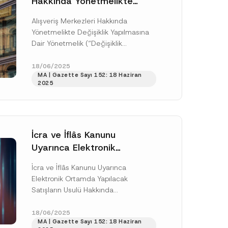
Hakkında Yönetmelikte
Değişiklik Yapılmasına Dair
Alışveriş Merkezleri Hakkında
Yönetmelik Yayımlandı
Yönetmelikte Değişiklik Yapılmasına
Dair Yönetmelik (“Değişiklik
Yönetmeliği”) 8 Mayıs 2025 tarihli ve
32894 sayılı Resmî Gazete’de
18/06/2025
MA | Gazette Sayı 152: 18 Haziran
yayımlandı ve yayımı tarihi...
2025
[Devamını Oku]
İcra ve İflâs Kanunu
Uyarınca Elektronik
Ortamda Yapılacak
İcra ve İflâs Kanunu Uyarınca
Satışların Usulü Hakkında
Elektronik Ortamda Yapılacak
Yönetmelikte Değişiklik
A
Satışların Usulü Hakkında
d
Yapılmasına Dair Yönetmelik
Yönetmelikte Değişiklik Yapılmasına
r
Yayımlandı
e
Dair Yönetmelik (“Değişiklik
18/06/2025
s
MA | Gazette Sayı 152: 18 Haziran
Yönetmeliği”) 24 Nisan 2025 tarihli
i