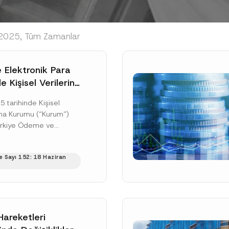
 2025, Tüm Zamanlar
Elektronik Para
 Kişisel Verilerin
a İlişkin İyi
 tarihinde Kişisel
ar Rehberi
uma Kurumu (“Kurum”)
ı
ürkiye Ödeme ve
 Kuruluşları Birliği iş
me ve Elektronik Para...
 Sayı 152: 18 Haziran
ku]
areketleri