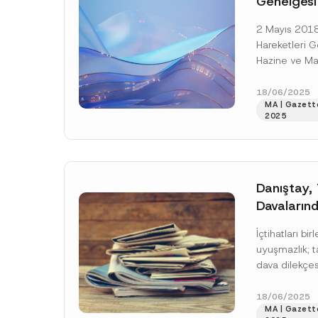
Genelgesi’
Yapıldı
2 Mayıs 2018
Hareketleri G
Hazine ve Mal
12.05.2025 tar
değişikliklerl
18/06/2025
MA | Gazette
yerleşik kişile
2025
Oku]
Danıştay,
Davaların
Halinde Fa
İçtihatları bi
Tarihine İl
uyuşmazlık; t
Birleştirm
dava dilekçes
Ad
*
miktarın yar
artırılması t
18/06/2025
MA | Gazette
halinde, artırı