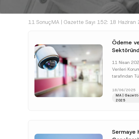
11 Sonuç
MA | Gazette Sayı 152: 18 Haziran
Ödeme ve 
Sektöründe
Korunmasın
11 Nisan 2025
Uygulamal
Verileri Kor
Yayımland
tarafından T
Elektronik Para
birliğiyle Öde
18/06/2025
MA | Gazette
[Devamını O
2025
Sermaye H