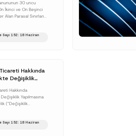
 Kanununun 30 uncu
arasal Sınırların
n İkinci ve On Beşinci
na İlişkin Tebliğde
er Alan Parasal Sınırların
 Yapılmasına Dair
İlişkin Tebliğde Değişiklik
yımlandı
ir Tebliğ (“Tebliğ”)...
 Sayı 152: 18 Haziran
ku]
Ticareti Hakkında
kte Değişiklik
na Dair Yönetmelik
areti Hakkında
ı
Değişiklik Yapılmasına
ik (“Değişiklik
 30 Mayıs 2025 tarihli
ılı Resmî Gazete’de
 Sayı 152: 18 Haziran
yayımı tarihi...
ku]