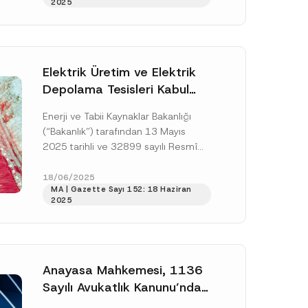
2025
N
ve...
[Devamını Oku]
u
m
a
r
a
s
Elektrik Üretim ve Elektrik
ı
Depolama Tesisleri Kabul
A
d
Yönetmeliği Güncellendi
Enerji ve Tabii Kaynaklar Bakanlığı
(“Bakanlık”) tarafından 13 Mayıs
2025 tarihli ve 32899 sayılı Resmî
Gazete’de yayımlanan Elektrik
Üretim ve Elektrik Depolama
18/06/2025
MA | Gazette Sayı 152: 18 Haziran
Tesisleri...
[Devamını Oku]
2025
.
sine izin veriyorum.
Anayasa Mahkemesi, 1136
Sayılı Avukatlık Kanunu’nda
Yer Alan Disiplin Cezalarına