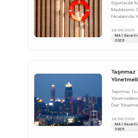
o
Sigortacılık
*
Yer Alan P
t
Maddesinin O
i
Artırılması
c
Fıkralarında Y
e
Değişiklik
Artırılmasına 
*
Tebliğ Ya
Yapılmasına Da
18/06/2025
MA | Gazette
[Devamını O
2025
Taşınmaz 
Yönetmeli
Yapılması
Taşınmaz Tic
Yayımland
Yönetmelikte 
Dair Yönetmel
Yönetmeliği”)
ve 32915 say
18/06/2025
MA | Gazette
yayımlandı ve 
2025
[Devamını O