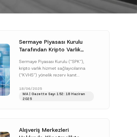
Sermaye Piyasası Kurulu
Tarafından Kripto Varlık
Hizmet Sağlayıcılarına
Sermaye Piyasası Kurulu (“SPK”),
Yönelik Rezerv Kanıt
kripto varlık hizmet sağlayıcılarına
Denetimi Esasları Yayımlandı
(“KVHS”) yönelik rezerv kanıt
denetimlerine ilişkin detaylı usul ve
esasları belirlemiştir. 08 Mayıs 2025
18/06/2025
MA | Gazette Sayı 152: 18 Haziran
tarihinde...
[Devamını Oku]
2025
Alışveriş Merkezleri