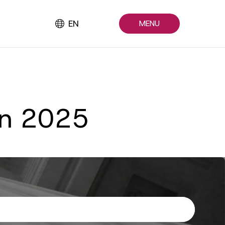
EN
MENU
an 2025