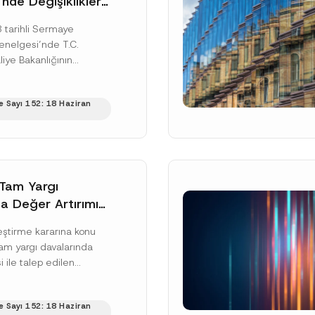
nde Değişiklikler
 tarihli Sermaye
enelgesi’nde T.C.
iye Bakanlığının
ihli yazısı ile yapılan
e birlikte, Türkiye’de
 Sayı 152: 18 Haziran
rin yurt...
[Devamını
 Tam Yargı
da Değer Artırımı
iz Başlangıç
rleştirme kararına konu
işkin İçtihadı
am yargı davalarında
e Kararı Verdi
i ile talep edilen
Soyad
*
gılama sürecinde
alebinde bulunulması
 Sayı 152: 18 Haziran
lan kısma yönelik...