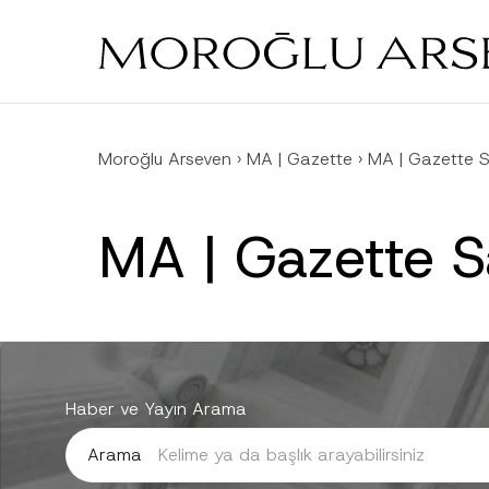
Skip
to
main
content
Moroğlu Arseven
›
MA | Gazette
›
MA | Gazette 
MA | Gazette 
Haber ve Yayın Arama
Arama