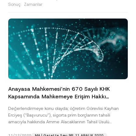
Sonuç
Zamanlar
Anayasa Mahkemesi’nin 670 Sayılı KHK
Kapsamında Mahkemeye Erişim Hakkı
Değerlendirmesi
Değerlendirmeye konu olayda; öğretim Görevlisi Kayhan
Erciyeş (“Başvurucu”), sigorta prim borçlarının tahsili
amacıyla hakkında Amme Alacaklarının Tahsil Usulü
Hakkında Kanun hükümlerine göre başlatılan...
[Devamını
Oku]
11/12/2020
MA | Gazette Sayı 98: 11 ARALIK 2020