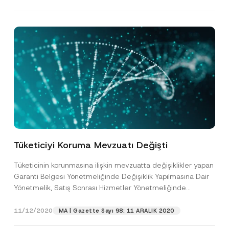
Konu
*
Bu iletişim formu aracılığıyla sağlanan kişisel
P
r
verilerle ilgili
aydınlatma metni
ni okudum ve
i
anladım.
v
Bu iletişim formunu göndererek,
aydınlatma
A
a
p
metni
nde açıklanan şekilde kişisel verilerimin
c
p
işlenmesine izin veriyorum.
y
r
N
Tüketiciyi Koruma Mevzuatı Değişti
o
o
GÖNDER
v
t
e
i
Tüketicinin korunmasına ilişkin mevzuatta değişiklikler yapan
*
c
Garanti Belgesi Yönetmeliğinde Değişiklik Yapılmasına Dair
e
*
Yönetmelik, Satış Sonrası Hizmetler Yönetmeliğinde
Değişiklik Yapılmasına Dair Yönetmelik ve Tanıtma...
[Devamını Oku]
11/12/2020
MA | Gazette Sayı 98: 11 ARALIK 2020