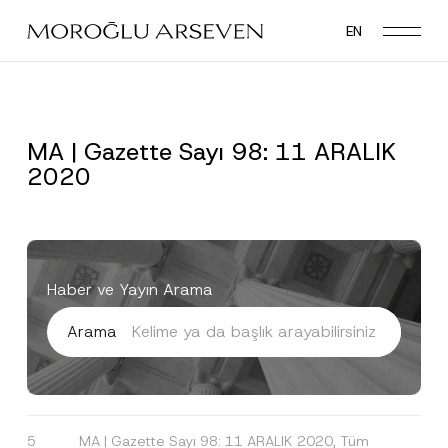
Skip
EN
to
main
content
MA | Gazette Sayı 98: 11 ARALIK
2020
Haber ve Yayın Arama
Arama
5
MA | Gazette Sayı 98: 11 ARALIK 2020, Tüm