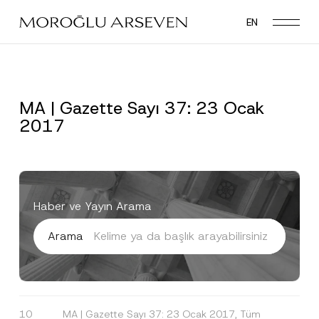
Skip
EN
to
main
content
MA | Gazette Sayı 37: 23 Ocak
2017
Haber ve Yayın Arama
Arama
10
MA | Gazette Sayı 37: 23 Ocak 2017, Tüm