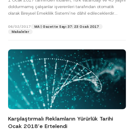
1 Ocak 2017 tarihinden itibaren, Türk vatandaşı ve 45 yaşını
doldurmamış çalışanlar işverenleri tarafından otomatik
olarak Bireysel Emeklilik Sistemi’ne dâhil edileceklerdir.
Çalışanlar, emeklilik...
[Devamını Oku]
06/02/2017
MA | Gazette Sayı 37: 23 Ocak 2017
Makaleler
Karşılaştırmalı Reklamların Yürürlük Tarihi
Ocak 2018’e Ertelendi