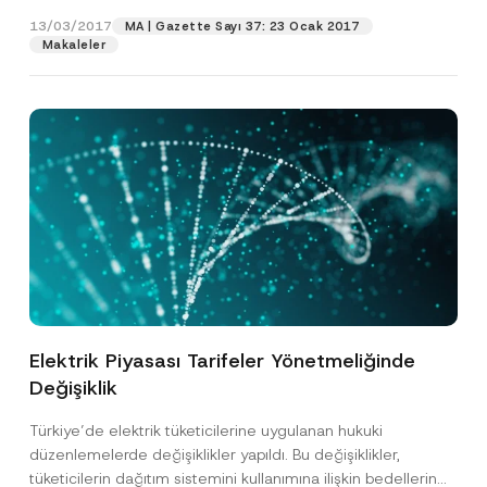
sınıflandırılma usullerinde değişiklikler yaptı....
[Devamını
Oku]
13/03/2017
MA | Gazette Sayı 37: 23 Ocak 2017
Makaleler
Elektrik Piyasası Tarifeler Yönetmeliğinde
Değişiklik
Türkiye’de elektrik tüketicilerine uygulanan hukuki
düzenlemelerde değişiklikler yapıldı. Bu değişiklikler,
tüketicilerin dağıtım sistemini kullanımına ilişkin bedellerin