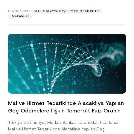
belirlenmesi, teknik ve teknik olmayan kayıpların
tanımlanmasına...
[Devamını Oku]
06/03/2017
MA | Gazette Sayı 37: 23 Ocak 2017
Makaleler
Mal ve Hizmet Tedarikinde Alacaklıya Yapılan
Geç Ödemelere İlişkin Temerrüt Faiz Oranın
Tespiti Hakkında Tebliğ Yayımlandı
T
Ad
*
Türkiye Cumhuriyet Merkez Bankası tarafından hazırlanan
e
l
Mal ve Hizmet Tedarikinde Alacaklıya Yapılan Geç
e