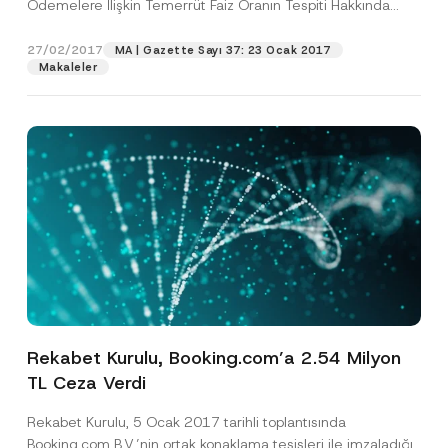
Ödemelere İlişkin Temerrüt Faiz Oranın Tespiti Hakkında
f
Soyad
*
o
Tebliğ (“Tebliğ”), 2...
[Devamını Oku]
n
27/02/2017
MA | Gazette Sayı 37: 23 Ocak 2017
P
Makaleler
o
Firma
z
i
s
y
Pozisyon
o
n
N
o
E-Posta Adresi
*
t
i
c
e
Telefon Numarası
*
Konu
*
Rekabet Kurulu, Booking.com’a 2.54 Milyon
TL Ceza Verdi
Rekabet Kurulu, 5 Ocak 2017 tarihli toplantısında
Booking.com B.V.’nin ortak konaklama tesisleri ile imzaladığı