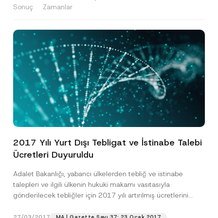
Sonuç
Zamanlar
2017 Yılı Yurt Dışı Tebligat ve İstinabe Talebi
Ücretleri Duyuruldu
Adalet Bakanlığı, yabancı ülkelerden tebliğ ve istinabe
talepleri ve ilgili ülkenin hukuki makamı vasıtasıyla
gönderilecek tebliğler için 2017 yılı artırılmış ücretlerini
duyurdu. Yurt...
[Devamını Oku]
27/03/2017
MA | Gazette Sayı 37: 23 Ocak 2017