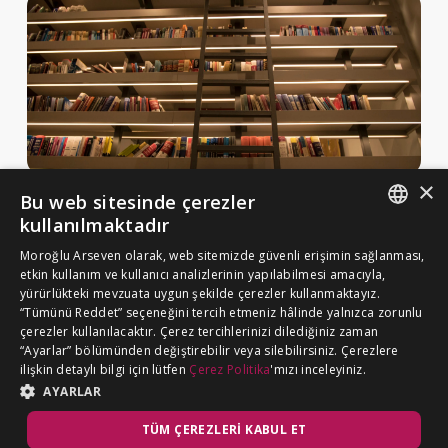
×
Bu web sitesinde çerezler
Haberler ve Yayınlar
kullanılmaktadır
Yayınlar
ENGLISH
Moroğlu Arseven olarak, web sitemizde güvenli erişimin sağlanması,
MA Gazette
etkin kullanım ve kullanıcı analizlerinin yapılabilmesi amacıyla,
TURKISH
yürürlükteki mevzuata uygun şekilde çerezler kullanmaktayız.
Kariyer
“Tümünü Reddet” seçeneğini tercih etmeniz hâlinde yalnızca zorunlu
çerezler kullanılacaktır. Çerez tercihlerinizi dilediğiniz zaman
“Ayarlar” bölümünden değiştirebilir veya silebilirsiniz. Çerezlere
Çerez Politikası
ilişkin detaylı bilgi için lütfen
Çerez Politika
'mızı inceleyiniz.
BİZE ULAŞIN
Aydınlatma Metni
AYARLAR
TÜM ÇEREZLERI KABUL ET