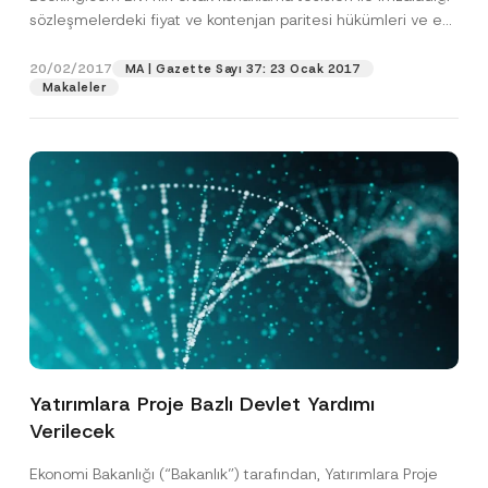
Bu iletişim formu aracılığıyla sağlanan kişisel
P
sözleşmelerdeki fiyat ve kontenjan paritesi hükümleri ve en
r
verilerle ilgili
aydınlatma metni
ni okudum ve
iyi...
[Devamını Oku]
i
anladım.
v
20/02/2017
MA | Gazette Sayı 37: 23 Ocak 2017
Bu iletişim formunu göndererek,
aydınlatma
A
a
Makaleler
p
metni
nde açıklanan şekilde kişisel verilerimin
c
p
işlenmesine izin veriyorum.
y
r
N
o
o
GÖNDER
v
t
e
i
*
c
e
*
Yatırımlara Proje Bazlı Devlet Yardımı
Verilecek
Ekonomi Bakanlığı (“Bakanlık”) tarafından, Yatırımlara Proje