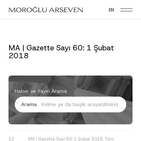
Skip
EN
to
main
content
MA | Gazette Sayı 60: 1 Şubat
2018
Haber ve Yayın Arama
Arama
12
MA | Gazette Sayı 60: 1 Şubat 2018, Tüm