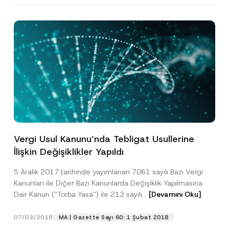
p
metni
nde açıklanan şekilde kişisel verilerimin
c
p
işlenmesine izin veriyorum.
y
r
N
o
o
GÖNDER
v
t
e
i
*
c
e
*
Vergi Usul Kanunu’nda Tebligat Usullerine
İlişkin Değişiklikler Yapıldı
5 Aralık 2017 tarihinde yayımlanan 7061 sayılı Bazı Vergi
Kanunları ile Diğer Bazı Kanunlarda Değişiklik Yapılmasına
Dair Kanun (“Torba Yasa”) ile 213 sayılı...
[Devamını Oku]
07/03/2018
MA | Gazette Sayı 60: 1 Şubat 2018