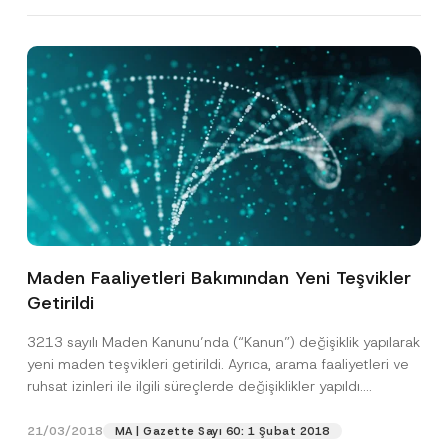
Maden Faaliyetleri Bakımından Yeni Teşvikler
Getirildi
A
Ad
*
d
3213 sayılı Maden Kanunu’nda (“Kanun”) değişiklik yapılarak
A
p
yeni maden teşvikleri getirildi. Ayrıca, arama faaliyetleri ve
p
Soyad
*
ruhsat izinleri ile ilgili süreçlerde değişiklikler yapıldı.
r
o
Kanun’da...
[Devamını Oku]
v
21/03/2018
MA | Gazette Sayı 60: 1 Şubat 2018
e
Firma