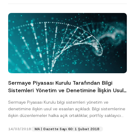
A
d
r
e
Pozisyon
s
i
E-Posta Adresi
*
Telefon Numarası
*
Konu
*
Sermaye Piyasası Kurulu Tarafından Bilgi
Sistemleri Yönetim ve Denetimine İlişkin Usul
ve Esaslar Açıklandı
Sermaye Piyasası Kurulu bilgi sistemleri yönetim ve
denetimine ilişkin usul ve esasları açıkladı. Bilgi sistemlerine
Bu iletişim formu aracılığıyla sağlanan kişisel
P
ilişkin düzenlemeler halka açık ortaklıklar, portföy saklayıcı
r
verilerle ilgili
aydınlatma metni
ni okudum ve
kuruluşlar,...
[Devamını Oku]
i
anladım.
v
14/03/2018
MA | Gazette Sayı 60: 1 Şubat 2018
Bu iletişim formunu göndererek,
aydınlatma
A
a