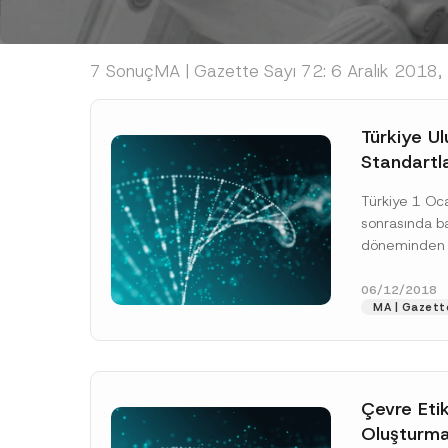
7 Sonuç
MA | Gazette Sayı 72: 6 Aralık 2018
Türkiye Ul
Standartl
Raporlama
Türkiye 1 Oca
Etti
sonrasında ba
döneminden it
Muhasebe Sta
tarafından te
06/12/2018
MA | Gazette
Finansal Rapor
[Devamını O
Çevre Etik
Oluşturm