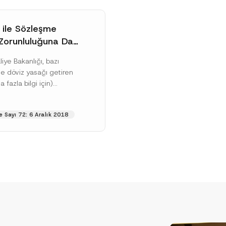
u göndererek,
aydınlatma metni
nde açıklanan şekilde kişisel verilerimin işlenme
ı ile Sözleşme
GÖNDER
orunluluğuna Dair
nlemeler Yapıldı
iye Bakanlığı, bazı
e döviz yasağı getiren
 fazla bilgi için)
parak, başta gayrimenkul
iş makineleri kiralamaları
 Sayı 72: 6 Aralık 2018
nı Oku]