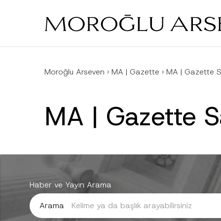
Skip
to
main
content
Moroğlu Arseven
›
MA | Gazette
›
MA | Gazette S
MA | Gazette S
Haber ve Yayın Arama
Arama