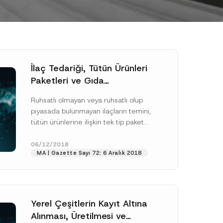
İlaç Tedariği, Tütün Ürünleri
Paketleri ve Gıda
Reklamlarındaki Sağlık
Ruhsatlı olmayan veya ruhsatlı olup
Beyanlarına İlişkin
piyasada bulunmayan ilaçların temini,
Değişikliklerin Yasa Taslağı
tütün ürünlerine ilişkin tek tip paket
Kanunlaştı
uygulaması ve gıdaya ilişkin
reklamlarda kullanılan sağlık
06/12/2018
MA | Gazette Sayı 72: 6 Aralık 2018
beyanları...
[Devamını Oku]
Yerel Çeşitlerin Kayıt Altına
Alınması, Üretilmesi ve