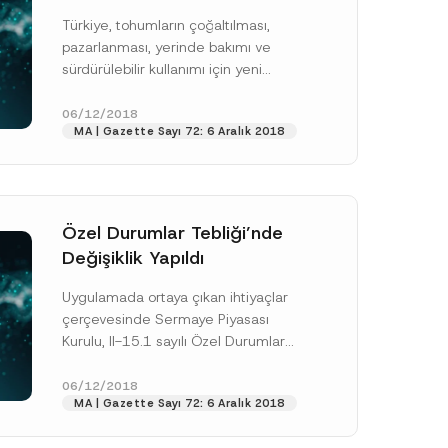
Pazarlanmasına Dair
Türkiye, tohumların çoğaltılması,
Yönetmelik Yayımlandı
E
pazarlanması, yerinde bakımı ve
-
sürdürülebilir kullanımı için yeni
P
kurallar getirdi. Yeni kurallar, tarla
o
s
bitkileri, bağ bahçe bitkileri ve diğer
06/12/2018
t
MA | Gazette Sayı 72: 6 Aralık 2018
bitki...
[Devamını Oku]
a
A
d
E
-
P
o
Özel Durumlar Tebliği’nde
s
Değişiklik Yapıldı
t
a
Uygulamada ortaya çıkan ihtiyaçlar
çerçevesinde Sermaye Piyasası
Kurulu, II-15.1 sayılı Özel Durumlar
Tebliği’nde (“Tebliğ”) bazı
değişiklikler yaptı. II-15.1.c sayılı Özel
06/12/2018
MA | Gazette Sayı 72: 6 Aralık 2018
Durumlar Tebliğinde Değişiklik...
[Devamını Oku]
.