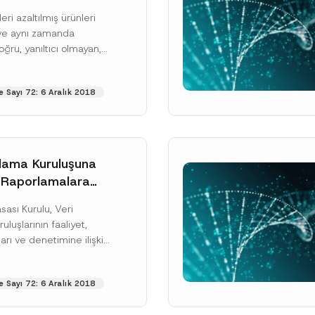
k Yayımlandı
eri azaltılmış ürünleri
ve aynı zamanda
Soyad
*
oğru, yanıltıcı olmayan,
i olan bilgi sağlayan
düllendirme sistemi
 Sayı 72: 6 Aralık 2018
..
[Devamını Oku]
Pozisyon
Telefon Numarası
*
lama Kuruluşuna
 Raporlamalara
lara İlişkin
ası Kurulu, Veri
 Yayımlandı
luşlarının faaliyet,
arı ve denetimine ilişkin
yayımlamıştı (dahası).
ası Kurulu (“Kurul”)
 Sayı 72: 6 Aralık 2018
ri Depolama...
ku]
cılığıyla sağlanan kişisel verilerle ilgili
aydınlatma metni
ni okudum ve anladım