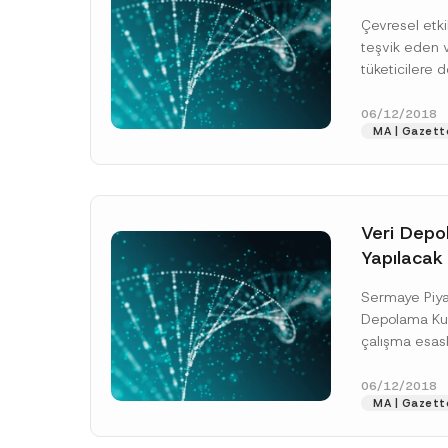
Yönetmeli
Çevresel etkil
teşvik eden 
Ad
*
tüketicilere d
bilimsel temel
gönüllü bir ö
06/12/2018
MA | Gazette
açıklanmıştır..
Firma
E-Posta Adresi
*
Veri Depo
Yapılacak
İlişkin Esas
Sermaye Piyas
Konu
*
Düzenleme
Depolama Kuru
çalışma esasl
yeni kurallar 
Sermaye Piyas
06/12/2018
MA | Gazette
tarafından Ve
[Devamını O
Bu iletişim formu ara