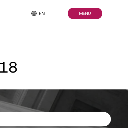
EN
MENU
018