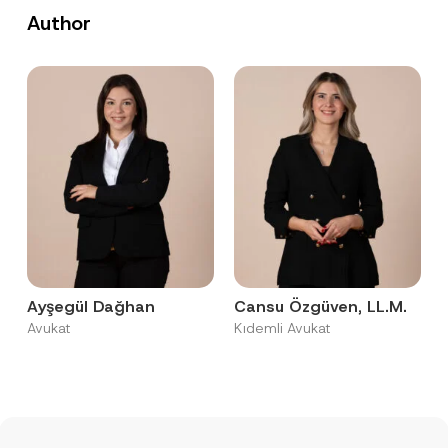
Author
Ayşegül Dağhan
Cansu Özgüven, LL.M.
Avukat
Kıdemli Avukat