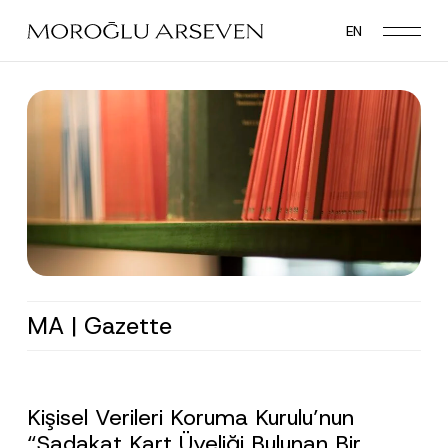
Skip
EN
to
main
content
MA | Gazette
Kişisel Verileri Koruma Kurulu’nun
“Sadakat Kart Üyeliği Bulunan Bir