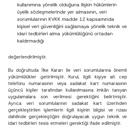
kullanımına yönelik olduğuna ilişkin hükümlerin
üyelik sözleşmelerinde yer almasının, veri
sorumlularının KVKK madde 12 kapsamında
Ad
*
kişisel veri güvenliğini sağlamaya yönelik teknik ve
idari tedbirleri alma yükümlülüğünü ortadan
Soyad
*
kaldırmadığı
Firma
değerlendirilmiştir.
Bu doğrultuda İlke Kararı ile veri sorumlularına önemli
Pozisyon
yükümlülükler getirilmiştir. Kurul, ilgili kişiye ait cep
telefonu numarasının veya sadakat kart numarasının
üçüncü kişiler tarafından kullanılmasına imkân tanıyan
E-Posta Adresi
*
uygulamalara son verilmesi gerektiğini belirtmiştir.
Ayrıca veri sorumlularının sadakat kart üzerinden
gerçekleştirilen işlemlerin ilgili kişinin bilgisi ve rızası
Telefon Numarası
*
dahilinde gerçekleştiğini doğrulayacak uygun teknik ve
idari tedbirleri tesis etmeleri gerektiği ifade edilmiştir.
Konu
*