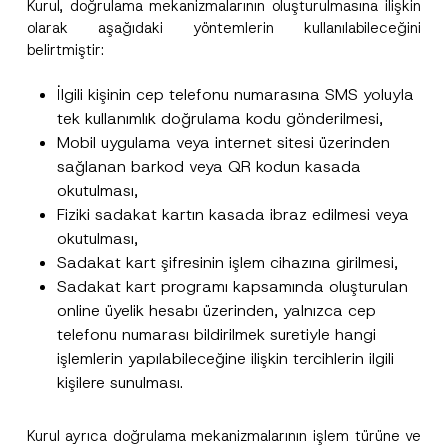
Kurul, doğrulama mekanizmalarının oluşturulmasına ilişkin
olarak aşağıdaki yöntemlerin kullanılabileceğini
belirtmiştir:
İlgili kişinin cep telefonu numarasına SMS yoluyla
N
tek kullanımlık doğrulama kodu gönderilmesi,
Bu iletişim formu aracılığıyla sağlanan kişisel
P
o
r
verilerle ilgili
aydınlatma metni
ni okudum ve
Mobil uygulama veya internet sitesi üzerinden
t
i
anladım.
i
sağlanan barkod veya QR kodun kasada
v
c
Bu iletişim formunu göndererek,
aydınlatma
A
a
okutulması,
e
p
metni
nde açıklanan şekilde kişisel verilerimin
c
*
p
işlenmesine izin veriyorum.
Fiziki sadakat kartın kasada ibraz edilmesi veya
y
P
r
N
r
okutulması,
o
o
i
GÖNDER
v
t
Sadakat kart şifresinin işlem cihazına girilmesi,
v
e
i
a
Sadakat kart programı kapsamında oluşturulan
*
c
c
e
online üyelik hesabı üzerinden, yalnızca cep
y
*
telefonu numarası bildirilmek suretiyle hangi
işlemlerin yapılabileceğine ilişkin tercihlerin ilgili
kişilere sunulması.
Kurul ayrıca doğrulama mekanizmalarının işlem türüne ve