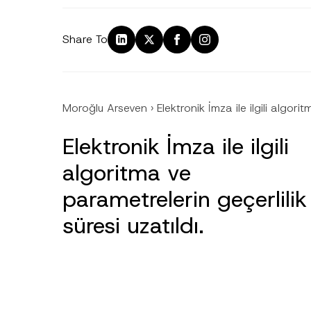
Share To
Moroğlu Arseven
›
Elektronik İmza ile ilgili algori
Elektronik İmza ile ilgili
algoritma ve
parametrelerin geçerlilik
Ad
*
süresi uzatıldı.
Firma