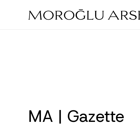
Skip
to
main
content
MA | Gazette