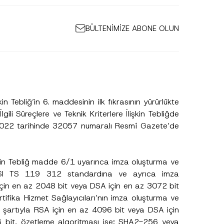
BÜLTENİMİZE ABONE OLUN
şkin Tebliğ’in 6. maddesinin ilk fıkrasının yürürlükte
gili Süreçlere ve Teknik Kriterlere İlişkin Tebliğde
2022 tarihinde 32057 numaralı Resmî Gazete’de
F
i
r
İlişkin Tebliğ madde 6/1 uyarınca imza oluşturma ve
m
 ETSI TS 119 312 standardına ve ayrıca imza
a
F
için en az 2048 bit veya DSA için en az 3072 bit
i
rtifika Hizmet Sağlayıcıları’nın imza oluşturma ve
r
m
 şartıyla RSA için en az 4096 bit veya DSA için
a
6 bit, özetleme algoritması ise; SHA2-256 veya
A