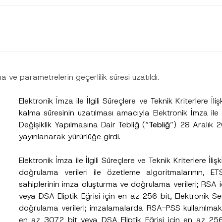
tma ve parametrelerin geçerlilik süresi uzatıldı.
Elektronik İmza ile İlgili Süreçlere ve Teknik Kriterlere İli
kalma süresinin uzatılması amacıyla Elektronik İmza ile İl
Değişiklik Yapılmasına Dair Tebliğ (“
Tebliğ
”) 28 Aralık 
yayınlanarak yürürlüğe girdi.
Soyad
*
Elektronik İmza ile İlgili Süreçlere ve Teknik Kriterlere 
doğrulama verileri ile özetleme algoritmalarının,
sahiplerinin imza oluşturma ve doğrulama verileri; RSA 
Pozisyon
veya DSA Eliptik Eğrisi için en az 256 bit, Elektronik Se
doğrulama verileri; imzalamalarda RSA-PSS kullanılmak
en az 3072 bit veya DSA Eliptik Eğrisi için en az 25