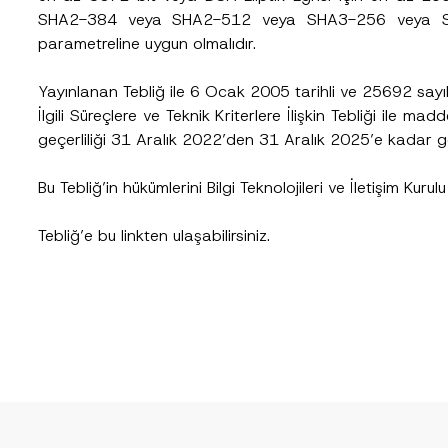
Telefon Numarası
*
SHA2-384 veya SHA2-512 veya SHA3-256 veya SH
parametreline uygun olmalıdır.
Yayınlanan Tebliğ ile 6 Ocak 2005 tarihli ve 25692 sayı
İlgili Süreçlere ve Teknik Kriterlere İlişkin Tebliği ile m
geçerliliği 31 Aralık 2022’den 31 Aralık 2025’e kadar geç
Bu Tebliğ’in hükümlerini Bilgi Teknolojileri ve İletişim Kuru
Tebliğ’e bu
linkten
ulaşabilirsiniz.
cılığıyla sağlanan kişisel verilerle ilgili
aydınlatma metni
ni okudum ve anladım
u göndererek,
aydınlatma metni
nde açıklanan şekilde kişisel verilerimin işlenme
GÖNDER