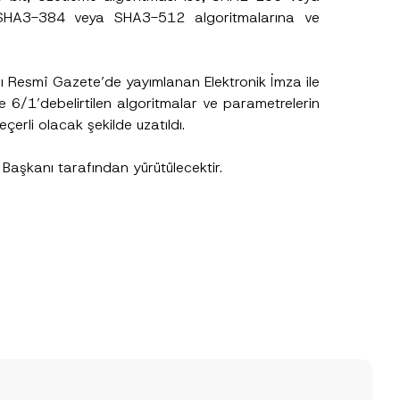
d
A3-384 veya SHA3-512 algoritmalarına ve
lı Resmî Gazete’de yayımlanan Elektronik İmza ile
adde 6/1’debelirtilen algoritmalar ve parametrelerin
erli olacak şekilde uzatıldı.
lu Başkanı tarafından yürütülecektir.
.
sine izin veriyorum.