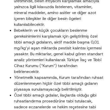
üretiminde, besin ihtiyacını karşılamak amacıyla
*
Ad
*
*
yalnızca ilgili kılavuzda listelenen, vitaminler,
*
mineral maddeler, amino asitler ve diğer azot
içeren bileşikler ile diğer besin ögeleri
Soyad
*
kullanılabilecektir.
Bebeklerin ve küçük çocukların beslenme
Firma
gereksinimlerini karşılamak için geliştirilmiş özel
tıbbi amaçlı gıdaların, aktif madde başına 0,01
mg/kg’yi aşan miktarda pestisit kalıntısı içermesi
Pozisyon
yasaktır. Bu miktarlar, genel kabul gören standart
analiz yöntemleri kullanılarak Türkiye İlaç ve Tıbbî
E-Posta Adresi
*
Cihaz Kurumu (“Kurum”) tarafından
belirlenecektir.
Yönetmelik kapsamında, Kurum tarafından ruhsat
Telefon Numarası
*
düzenlenmeyen hiçbir özel tıbbi amaçlı gıdanın
piyasaya sunulamayacağı belirtilmiştir.
Özel tıbbi amaçlı gıdalar, ilaçlarda olduğu gibi
Konu
*
ruhsatlandırma prosedürüne tabi tutulacak,
sadece eczanelerde ve hekim reçetesine tabi