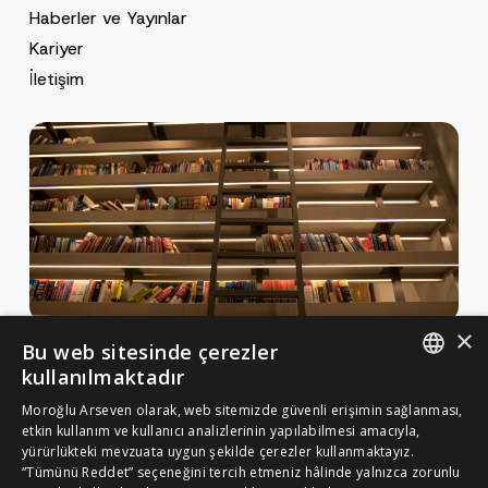
Haberler ve Yayınlar
Kariyer
İletişim
×
Bu web sitesinde çerezler
Haberler ve Yayınlar
kullanılmaktadır
Yayınlar
ENGLISH
Moroğlu Arseven olarak, web sitemizde güvenli erişimin sağlanması,
MA Gazette
etkin kullanım ve kullanıcı analizlerinin yapılabilmesi amacıyla,
TURKISH
yürürlükteki mevzuata uygun şekilde çerezler kullanmaktayız.
Kariyer
“Tümünü Reddet” seçeneğini tercih etmeniz hâlinde yalnızca zorunlu