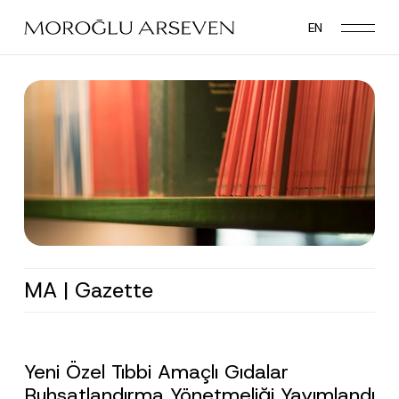
Skip
EN
to
main
content
MA | Gazette
Yeni Özel Tıbbi Amaçlı Gıdalar
Ruhsatlandırma Yönetmeliği Yayımlandı