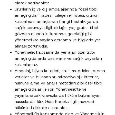
olarak satılacaktır.
Ürünlerin iç ve dış ambalajlarında “özel tıbbi
amaçlı gıda” ifadesi, bileşenler listesi, ürünün
Bu iletişim formu aracılığıyla sağlanan kişisel
P
kullanılması amaçlanan hangi hastalık ya da
r
verilerle ilgili
aydınlatma metni
ni okudum ve
sağlık sorunuyla ilgili olduğu, yaş grubu, tıbbi
i
anladım.
v
gözetim altında kullanılması gerektiği gibi
Bu iletişim formunu göndererek,
aydınlatma
A
a
p
metni
nde açıklanan şekilde kişisel verilerimin
yönetmelikte sayılan açıklama ve bilgilerin yer
c
p
işlenmesine izin veriyorum.
y
alması zorunludur.
r
N
o
o
Yönetmelik kapsamında yer alan özel tıbbi
GÖNDER
v
t
e
amaçlı gıdalarda beslenme ve sağlık beyanları
i
*
c
kullanılamaz.
e
Ambalaj, hijyen kriterleri, katkı maddeleri, aroma
*
vericiler ve bulaşanlar, mikrobiyolojik kriterler,
numune alma ve analiz metotları gibi özel tıbbi
amaçlı gıdalar ile ilgili Yönetmelik’te ve
yayımlanacak kılavuzlarda hüküm bulunmayan
hususlarda Türk Gıda Kodeksi ilgili mevzuat
hükümleri dikkate alınacaktır.
Yönetmelik’in kapsamında olan ve Yönetmelik’in