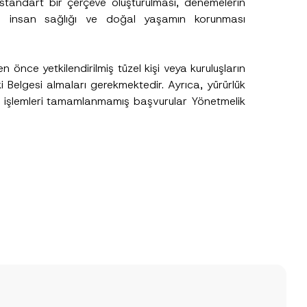
 standart bir çerçeve oluşturulması, denemelerin
.
e, insan sağlığı ve doğal yaşamın korunması
sine izin veriyorum.
n önce yetkilendirilmiş tüzel kişi veya kuruluşların
i Belgesi almaları gerekmektedir. Ayrıca, yürürlük
e işlemleri tamamlanmamış başvurular Yönetmelik