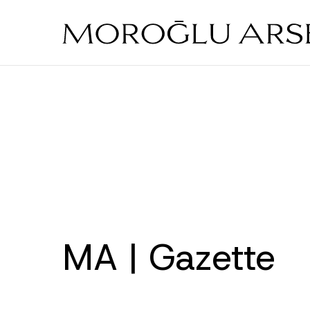
Skip
to
main
content
MA | Gazette