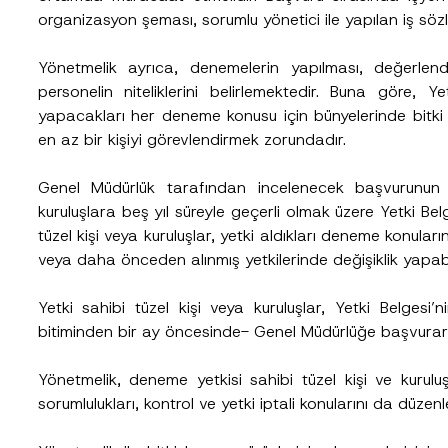
organizasyon şeması, sorumlu yönetici ile yapılan iş sözl
Yönetmelik ayrıca, denemelerin yapılması, değerlendi
Soyad
*
personelin niteliklerini belirlemektedir. Buna göre, Ye
yapacakları her deneme konusu için bünyelerinde bitki
en az bir kişiyi görevlendirmek zorundadır.
Pozisyon
Genel Müdürlük tarafından incelenecek başvurunun 
kuruluşlara beş yıl süreyle geçerli olmak üzere Yetki Bel
Telefon Numarası
*
tüzel kişi veya kuruluşlar, yetki aldıkları deneme konular
veya daha önceden alınmış yetkilerinde değişiklik yapabi
Yetki sahibi tüzel kişi veya kuruluşlar, Yetki Belgesi’n
bitiminden bir ay öncesinde- Genel Müdürlüğe başvurarak
Yönetmelik, deneme yetkisi sahibi tüzel kişi ve kuruluş
sorumlulukları, kontrol ve yetki iptali konularını da düzen