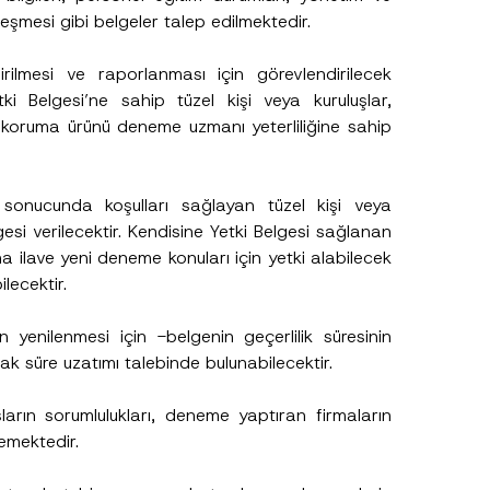
eşmesi gibi belgeler talep edilmektedir.
rilmesi ve raporlanması için görevlendirilecek
tki Belgesi’ne sahip tüzel kişi veya kuruluşlar,
 koruma ürünü deneme uzmanı yeterliliğine sahip
sonucunda koşulları sağlayan tüzel kişi veya
gesi verilecektir. Kendisine Yetki Belgesi sağlanan
ına ilave yeni deneme konuları için yetki alabilecek
lecektir.
in yenilenmesi için -belgenin geçerlilik süresinin
 süre uzatımı talebinde bulunabilecektir.
ların sorumlulukları, deneme yaptıran firmaların
lemektedir.