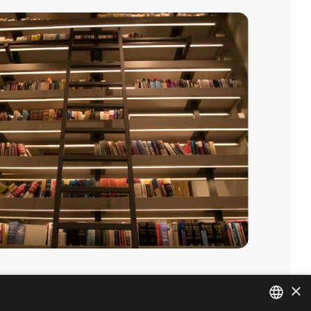
×
Linkedin
BİZE ULAŞIN