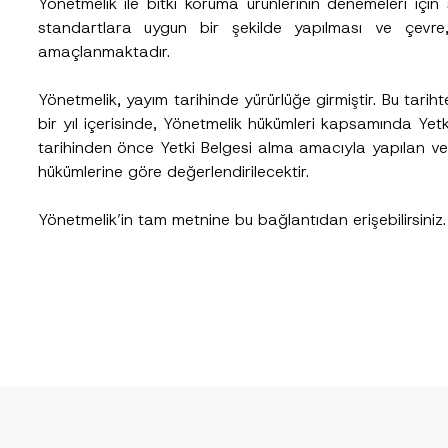
Yönetmelik ile bitki koruma ürünlerinin denemeleri için
cılığıyla sağlanan kişisel verilerle ilgili
aydınlatma metni
ni okudum ve anladım
standartlara uygun bir şekilde yapılması ve çevr
u göndererek,
aydınlatma metni
nde açıklanan şekilde kişisel verilerimin işlenme
amaçlanmaktadır.
GÖNDER
Yönetmelik, yayım tarihinde yürürlüğe girmiştir. Bu tarihte
bir yıl içerisinde, Yönetmelik hükümleri kapsamında Yetk
tarihinden önce Yetki Belgesi alma amacıyla yapılan v
hükümlerine göre değerlendirilecektir.
Yönetmelik’in tam metnine
bu bağlantı
dan erişebilirsiniz.