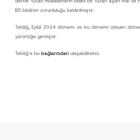
defter tutan mükelleflerin belirli bir tutarı aşan mal v
Telefon Numarası
*
BS bildirim zorunluluğu kaldırılmıştır.
Tebliğ, Eylül 2024 dönemi ve bu dönemi izleyen dön
yürürlüğe girmiştir.
Tebliğ’e bu
bağlantıdan
ulaşabilirsiniz.
cılığıyla sağlanan kişisel verilerle ilgili
aydınlatma metni
ni okudum ve anladım
u göndererek,
aydınlatma metni
nde açıklanan şekilde kişisel verilerimin işlenme
GÖNDER