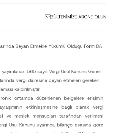
BÜLTENİMİZE ABONE OLUN
mlarında Beyan Etmekle Yükümlü Olduğu Form BA
 yayımlanan 565 sayılı Vergi Usul Kanunu Genel
mlarında vergi dairesine beyan etmeleri gereken
*
ası kaldırılmıştır.
P
r
ktronik ortamda düzenlenen belgelere erişimin
i
v
ylaşımının etkinleşmesine bağlı olarak vergi
a
c
ellef ve meslek mensupları tarafından verilmesi
y
P
 Vergi Usul Kanunu uyarınca bilanço esasına göre
o
z