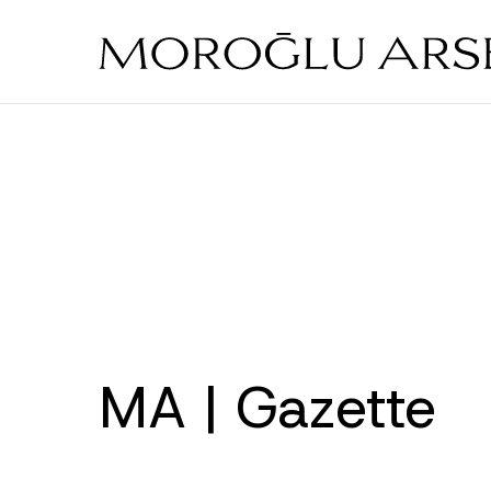
Skip
to
main
content
MA | Gazette