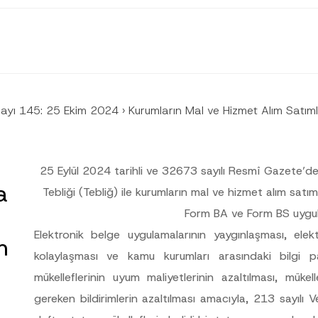
Sayı 145: 25 Ekim 2024
›
Kurumların Mal ve Hizmet Alım Satı
25 Eylül 2024 tarihli ve 32673 sayılı Resmî Gazete’de
a
Tebliği
(Tebliğ)
ile kurumların mal ve hizmet alım satı
Soyad
*
Form BA ve Form BS uygulam
Elektronik belge uygulamalarının yaygınlaşması, ele
m
kolaylaşması ve kamu kurumları arasındaki bilgi pa
Pozisyon
mükelleflerinin uyum maliyetlerinin azaltılması, mük
gereken bildirimlerin azaltılması amacıyla, 213 sayılı