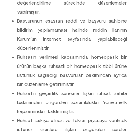
değerlendirilme sürecinde düzenlemeler
yapılmıştır.
Başvurunun esastan reddi ve başvuru sahibine
bildirim yapılamaması halinde reddin ilanının
Kurum’un internet sayfasında yapılabileceği
düzenlenmiştir.
Ruhsatın verilmesi kapsamında homeopatik bir
*
ürünün başka ruhsatlı bir homeopatik tıbbi ürüne
Ad
*
*
A
üstünlük sağladığı başvurular bakımından ayrıca
d
r
bir düzenleme getirilmiştir.
Soyad
*
e
s
Ruhsatın geçerlilik süresine ilişkin ruhsat sahibi
i
bakımından öngörülen sorumluluklar Yönetmelik
Firma
kapsamından kaldırılmıştır.
Ruhsatı askıya alınan ve tekrar piyasaya verilmek
Pozisyon
istenen ürünlere ilişkin öngörülen süreler