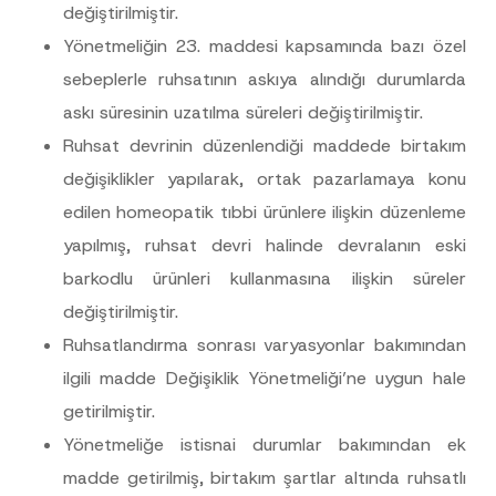
değiştirilmiştir.
E-Posta Adresi
*
Yönetmeliğin 23. maddesi kapsamında bazı özel
sebeplerle ruhsatının askıya alındığı durumlarda
Telefon Numarası
*
askı süresinin uzatılma süreleri değiştirilmiştir.
Ruhsat devrinin düzenlendiği maddede birtakım
Konu
*
değişiklikler yapılarak, ortak pazarlamaya konu
edilen homeopatik tıbbi ürünlere ilişkin düzenleme
yapılmış, ruhsat devri halinde devralanın eski
barkodlu ürünleri kullanmasına ilişkin süreler
değiştirilmiştir.
Bu iletişim formu aracılığıyla sağlanan kişisel
P
r
verilerle ilgili
aydınlatma metni
ni okudum ve
Ruhsatlandırma sonrası varyasyonlar bakımından
i
anladım.
v
Bu iletişim formunu göndererek,
aydınlatma
A
ilgili madde Değişiklik Yönetmeliği’ne uygun hale
a
p
metni
nde açıklanan şekilde kişisel verilerimin
c
p
getirilmiştir.
işlenmesine izin veriyorum.
y
r
N
Yönetmeliğe istisnai durumlar bakımından ek
o
o
GÖNDER
v
t
madde getirilmiş, birtakım şartlar altında ruhsatlı
e
i
*