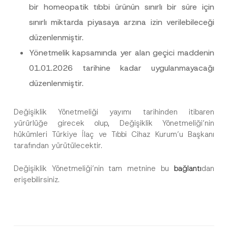
c
bir homeopatik tıbbi ürünün sınırlı bir süre için
e
*
sınırlı miktarda piyasaya arzına izin verilebileceği
düzenlenmiştir.
Yönetmelik kapsamında yer alan geçici maddenin
01.01.2026 tarihine kadar uygulanmayacağı
düzenlenmiştir.
Değişiklik Yönetmeliği yayımı tarihinden itibaren
yürürlüğe girecek olup, Değişiklik Yönetmeliği’nin
hükümleri Türkiye İlaç ve Tıbbi Cihaz Kurum’u Başkanı
tarafından yürütülecektir.
Değişiklik Yönetmeliği’nin tam metnine bu
bağlantı
dan
erişebilirsiniz.