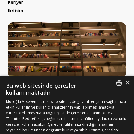
Kariyer
İletişim
×
Bu web sitesinde çerezler
Haberler ve Yayınlar
kullanılmaktadır
Yayınlar
ENGLISH
Moroğlu Arseven olarak, web sitemizde güvenli erişimin sağlanması,
MA Gazette
etkin kullanım ve kullanıcı analizlerinin yapılabilmesi amacıyla,
TURKISH
yürürlükteki mevzuata uygun şekilde çerezler kullanmaktayız.
Kariyer
“Tümünü Reddet” seçeneğini tercih etmeniz hâlinde yalnızca zorunlu
çerezler kullanılacaktır. Çerez tercihlerinizi dilediğiniz zaman
“Ayarlar” bölümünden değiştirebilir veya silebilirsiniz. Çerezlere