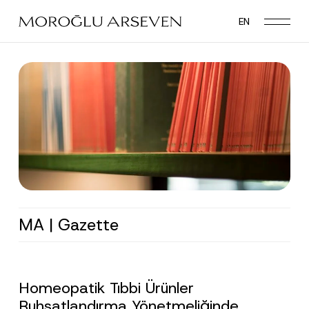
Skip
EN
to
main
content
MA | Gazette
Homeopatik Tıbbi Ürünler
Ruhsatlandırma Yönetmeliğinde