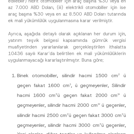
edilebilir) hibrit otomobiller için araç başına %30 veya en
az 7.000 ABD Doları, (iii) elektrikli otomobiller için ise
araç başına %30 veya en az 8.500 ABD Doları tutarında
ek mali yükümlülük uygulanmasına karar verilmiştir.
Ayrıca, aşağıda detaylı olarak açıklanan her durum için,
yatırım teşvik belgesi kapsamında gümrük vergisi
muafiyetinden yararlanılarak gerçekleştirilen ithalatta
10436 sayılı Karar’da belirtilen ek mali yükümlülüklerin
uygulanmayacağı kararlaştırılmıştır. Buna göre;
Binek otomobiller, silindir hacmi 1500 cm
ü
3’
geçen fakat 1600 cm
, ü geçmeyenler, Silindir
3
hacmi 1600 cm
ü geçen fakat 2000 cm
’ ü
3’
3
N
Ad
*
u
geçmeyenler, silindir hacmi 2000 cm
’ ü geçenler,
3
m
a
silindir hacmi 2500 cm
ü geçen fakat 3000 cm
ü
3’
3’
r
Soyad
*
a
geçmeyenler, silindir hacmi 3000 cm
ü geçenler,
3’
s
ı