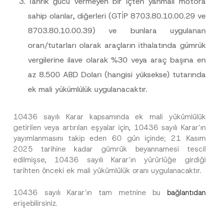
Tahrik gücü vermeyen bir içten yanmalı motora
v
Bu iletişim formunu göndererek,
aydınlatma
A
a
p
metni
nde açıklanan şekilde kişisel verilerimin
sahip olanlar, diğerleri (GTİP 8703.80.10.00.29 ve
c
p
işlenmesine izin veriyorum.
y
r
8703.80.10.00.39) ve bunlara uygulanan
N
o
o
GÖNDER
v
oran/tutarları olarak araçların ithalatında gümrük
t
e
i
*
vergilerine ilave olarak %30 veya araç başına en
c
e
az 8.500 ABD Doları (hangisi yüksekse) tutarında
*
ek mali yükümlülük uygulanacaktır.
10436 sayılı Karar kapsamında ek mali yükümlülük
getirilen veya artırılan eşyalar için, 10436 sayılı Karar’ın
yayımlanmasını takip eden 60 gün içinde; 21 Kasım
2025 tarihine kadar gümrük beyannamesi tescil
edilmişse, 10436 sayılı Karar’ın yürürlüğe girdiği
tarihten önceki ek mali yükümlülük oranı uygulanacaktır.
10436 sayılı Karar’ın tam metnine bu
bağlantıdan
erişebilirsiniz.