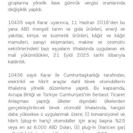
gruplarına yönelik ilave gümrük vergisi oranlarında
değişiklik yapıldı.
10435 sayılı Karar uyarınca, 11 Haziran 2018’den bu
yana ABD menşeli tarım ve gıda ürünleri, enerji ve
yakıtlar, kimya ve kozmetik ürünleri, kâğıt ve kâğıt
mamulleri, sanayi ekipmanları, makine ve otomotiv
sektörlerindeki bazı eşyaların ithalatında uygulanan ek
mali yükümlülükler, 21 Eylül 2025 tarihi itibarıyla
kaldırıldı.
10436 sayılı Karar ile Cumhurbaşkanlığı tarafından,
elektrikli ve hibrit araçlar dahil binek otomobillerin
ithalatına yönelik düzenleme yapıldı. Bu kapsamda,
Avrupa Birliği ve Türkiye Cumhuriyeti’nin Serbest Ticaret
Anlaşması yaptığı ülkeler dışındaki ülkelerden
gerçekleştirilecek binek otomobil ithalatında, hangisi
daha yüksekse o uygulanmak üzere; (i) konvansiyonel ve
hibrit (plug-in hariç) otomobiller için araç başına %25
veya en az 6.000 ABD Doları, (ii) plug-in (haricen şarj