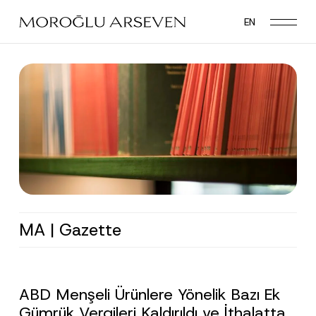
Skip
EN
to
main
content
MA | Gazette
ABD Menşeli Ürünlere Yönelik Bazı Ek
Gümrük Vergileri Kaldırıldı ve İthalatta