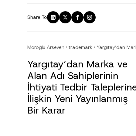
Share To
Moroğlu Arseven
›
trademark
›
Yargıtay’dan Marka
Yargıtay’dan Marka ve
Alan Adı Sahiplerinin
İhtiyati Tedbir Taleplerin
İlişkin Yeni Yayınlanmış
Ad
*
Bir Karar
Firma