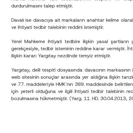
durdurulmasını talep etmiştir.
Telefon Numarası
*
Davalı ise davacıya ait markaların anahtar kelime olarak
ve ihtiyati tedbir talebinin reddini istemiştir.
Yerel Mahkeme ihtiyati tedbire ilişkin yasal şartların 
gerekçesiyle, tedbir isteminin reddine karar vermiştir. İhti
ilişkin kararı Yargıtay nezdinde temyiz etmiştir.
Yargıtay, delil tespiti dosyasında davacının markasının 
web sitesinin sonuçlar arasında yer aldığına ilişkin tanz
ve 77. maddeleriyle HMK’nın
389
. maddesinde belirtilen 
cılığıyla sağlanan kişisel verilerle ilgili
aydınlatma metni
ni okudum ve anladım
için yeterli olduğuna ve ilgili ihtiyati tedbir talebinin
u göndererek,
aydınlatma metni
nde açıklanan şekilde kişisel verilerimin işlenme
bozulmasına hükmetmiştir. (Yarg. 11. HD. 30.04.2013,
GÖNDER