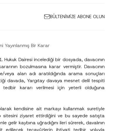
BÜLTENİMİZE ABONE OLUN
eni Yayınlanmış Bir Karar
1. Hukuk Dairesi incelediği bir dosyada, davacının
 kararının bozulmasına karar vermiştir. Davacının
/veya alan adı aratıldığında arama sonuçları
ttiği davada, Yargıtay davaya mesnet delil tespiti
i tedbir kararı verilmesi için yeterli olduğuna
*
*
N
arak kendisine ait markayı kullanmak suretiyle
u
sitesini ziyaret ettirdiğini ve bu sayede satışta
m
a
e gelir kaybına uğradığını ileri sürerek, davalının
r
t edilecek tecavüzlerin ihtiyati tedbir yoluyla
a