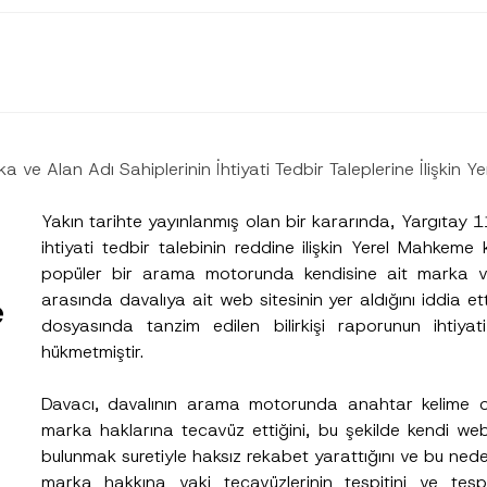
 ve Alan Adı Sahiplerinin İhtiyati Tedbir Taleplerine İlişkin Y
Yakın tarihte yayınlanmış olan bir kararında, Yargıtay 1
ihtiyati tedbir talebinin reddine ilişkin Yerel Mahkeme
popüler bir arama motorunda kendisine ait marka ve
arasında davalıya ait web sitesinin yer aldığını iddia e
e
dosyasında tanzim edilen bilirkişi raporunun ihtiyat
hükmetmiştir.
Soyad
*
Davacı, davalının arama motorunda anahtar kelime ol
marka haklarına tecavüz ettiğini, bu şekilde kendi web 
bulunmak suretiyle haksız rekabet yarattığını ve bu nedenl
Pozisyon
marka hakkına vaki tecavüzlerinin tespitini ve tespi