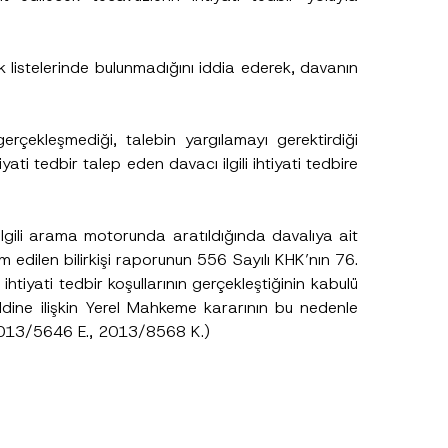
s
ı
 listelerinde bulunmadığını iddia ederek, davanın
gerçekleşmediği, talebin yargılamayı gerektirdiği
yati tedbir talep eden davacı ilgili ihtiyati tedbire
ilgili arama motorunda aratıldığında davalıya ait
im edilen bilirkişi raporunun 556 Sayılı KHK’nın
76
.
ihtiyati tedbir koşullarının gerçekleştiğinin kabulü
.
 reddine ilişkin Yerel Mahkeme kararının bu nedenle
sine izin veriyorum.
 2013/5646 E., 2013/8568 K.)