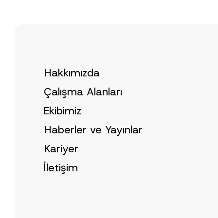
i
c
e
*
Hakkımızda
Çalışma Alanları
Ekibimiz
Haberler ve Yayınlar
Kariyer
İletişim