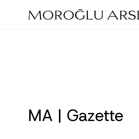
Skip
to
main
content
MA | Gazette