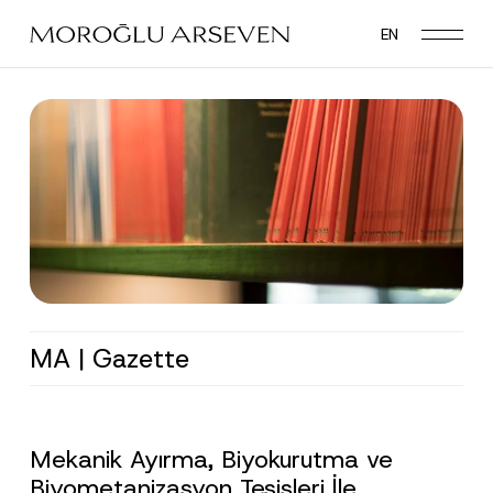
Skip
EN
to
main
content
MA | Gazette
Mekanik Ayırma, Biyokurutma ve
Biyometanizasyon Tesisleri İle