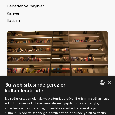
Haberler ve Yayınlar
Kariyer
İletişim
×
Bu web sitesinde çerezler
Haberler ve Yayınlar
kullanılmaktadır
Yayınlar
ENGLISH
Moroğlu Arseven olarak, web sitemizde güvenli erişimin sağlanması,
MA Gazette
etkin kullanım ve kullanıcı analizlerinin yapılabilmesi amacıyla,
TURKISH
yürürlükteki mevzuata uygun şekilde çerezler kullanmaktayız.
Kariyer
“Tümünü Reddet” seçeneğini tercih etmeniz hâlinde yalnızca zorunlu