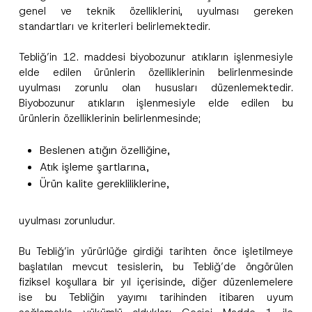
genel ve teknik özelliklerini, uyulması gereken
standartları ve kriterleri belirlemektedir.
Bu iletişim formu aracılığıyla sağlanan kişisel
Tebliğ’in 12. maddesi biyobozunur atıkların işlenmesiyle
P
r
verilerle ilgili
aydınlatma metni
ni okudum ve
elde edilen ürünlerin özelliklerinin belirlenmesinde
i
anladım.
uyulması zorunlu olan hususları düzenlemektedir.
v
Bu iletişim formunu göndererek,
aydınlatma
A
a
Biyobozunur atıkların işlenmesiyle elde edilen bu
p
metni
nde açıklanan şekilde kişisel verilerimin
c
p
işlenmesine izin veriyorum.
ürünlerin özelliklerinin belirlenmesinde;
y
r
N
o
o
GÖNDER
v
Beslenen atığın özelliğine,
t
e
i
Atık işleme şartlarına,
*
c
Ürün kalite gerekliliklerine,
e
*
uyulması zorunludur.
Bu Tebliğ’in yürürlüğe girdiği tarihten önce işletilmeye
başlatılan mevcut tesislerin, bu Tebliğ’de öngörülen
fiziksel koşullara bir yıl içerisinde, diğer düzenlemelere
ise bu Tebliğin yayımı tarihinden itibaren uyum