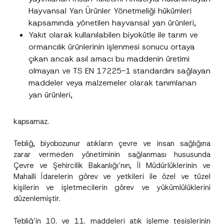
T
Hayvansal Yan Ürünler Yönetmeliği hükümleri
Ad
*
e
l
kapsamında yönetilen hayvansal yan ürünleri,
e
Yakıt olarak kullanılabilen biyokütle ile tarım ve
f
Soyad
*
o
ormancılık ürünlerinin işlenmesi sonucu ortaya
n
çıkan ancak asıl amacı bu maddenin üretimi
F
i
olmayan ve TS EN 17225-1 standardını sağlayan
Firma
r
maddeler veya malzemeler olarak tanımlanan
m
a
yan ürünleri,
*
Pozisyon
kapsamaz.
E-Posta Adresi
*
Tebliğ, biyobozunur atıkların çevre ve insan sağlığına
zarar vermeden yönetiminin sağlanması hususunda
Telefon Numarası
*
Çevre ve Şehircilik Bakanlığı’nın, İl Müdürlüklerinin ve
Mahalli İdarelerin görev ve yetkileri ile özel ve tüzel
kişilerin ve işletmecilerin görev ve yükümlülüklerini
Konu
*
düzenlemiştir.
Tebliğ’in 10. ve 11. maddeleri atık işleme tesislerinin