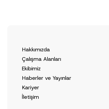
o
*
t
i
c
e
*
Hakkımızda
Çalışma Alanları
Ekibimiz
Haberler ve Yayınlar
Kariyer
İletişim