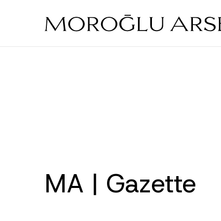
Skip
to
main
content
MA | Gazette