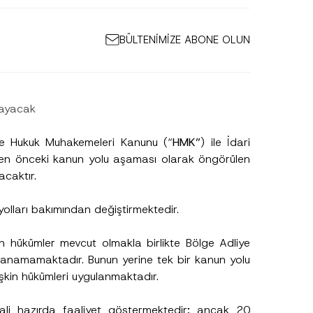
BÜLTENİMİZE ABONE OLUN
layacak
 ve Hukuk Muhakemeleri Kanunu (“
HMK”
) ile İdari
den önceki kanun yolu aşaması olarak öngörülen
caktır.
 yolları bakımından değiştirmektedir.
in hükümler mevcut olmakla birlikte Bölge Adliye
N
lanamamaktadır. Bunun yerine tek bir kanun yolu
u
kin hükümleri uygulanmaktadır.
m
a
r
ali hazırda faaliyet göstermektedir; ancak 20
a