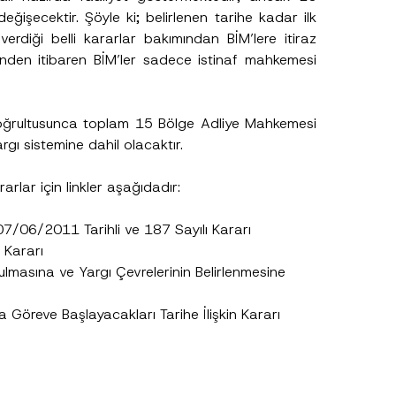
s
işecektir. Şöyle ki; belirlenen tarihe kadar ilk
ı
N
rdiği belli kararlar bakımından BİM’lere itiraz
u
nden itibaren BİM’ler sadece istinaf mahkemesi
m
a
r
a
s
oğrultusunca toplam 15 Bölge Adliye Mahkemesi
ı
N
rgı sistemine dahil olacaktır.
u
m
a
rlar için linkler aşağıdadır:
r
a
s
07/06/2011 Tarihli ve 187 Sayılı Karar
ı
ı
 Kararı
ulmasına ve Yargı Çevrelerinin Belirlenmesine
.
sine izin veriyorum.
a Göreve Başlayacakları Tarihe İlişkin Kararı