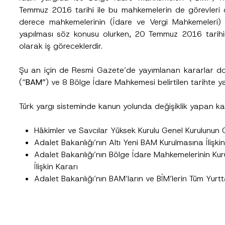
Pozisyon
Temmuz 2016 tarihi ile bu mahkemelerin de görevleri değ
derece mahkemelerinin (İdare ve Vergi Mahkemeleri) ve
yapılması söz konusu olurken, 20 Temmuz 2016 tarihi
Telefon Numarası
*
olarak iş göreceklerdir.
Şu an için de Resmi Gazete’de yayımlanan kararlar d
(“
BAM”
) ve 8 Bölge İdare Mahkemesi belirtilen tarihte ya
Türk yargı sisteminde kanun yolunda değişiklik yapan kara
Hâkimler ve Savcılar Yüksek Kurulu Genel Kurulunun 
Adalet Bakanlığı’nın Altı Yeni BAM Kurulmasına İlişkin
Adalet Bakanlığı’nın Bölge İdare Mahkemelerinin Kur
cılığıyla sağlanan kişisel verilerle ilgili
aydınlatma metni
ni okudum ve anladım
İlişkin Kararı
u göndererek,
aydınlatma metni
nde açıklanan şekilde kişisel verilerimin işlenme
Adalet Bakanlığı’nın BAM’ların ve BİM’lerin Tüm Yurtt
GÖNDER