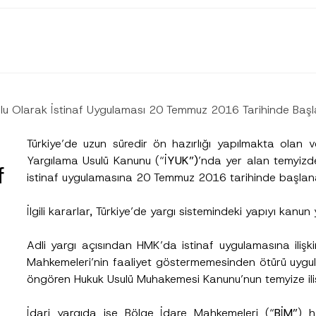
Yolu Olarak İstinaf Uygulaması 20 Temmuz 2016 Tarihinde Baş
Türkiye’de uzun süredir ön hazırlığı yapılmakta olan
Yargılama Usulü Kanunu (“
İYUK”)
’nda yer alan temyiz
f
istinaf uygulamasına 20 Temmuz 2016 tarihinde başlana
İlgili kararlar, Türkiye’de yargı sistemindeki yapıyı kanun
Adli yargı açısından HMK’da istinaf uygulamasına ilişk
Mahkemeleri’nin faaliyet göstermemesinden ötürü uygu
Soyad
*
öngören Hukuk Usulü Muhakemesi Kanunu’nun temyize iliş
İdari yargıda ise Bölge İdare Mahkemeleri (“
BİM”
) h