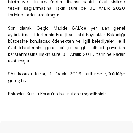
işletmeye girecek üretim lisansı sahibi tüzel kişilere
Pozisyon
teşvik sağlanmasına ilişkin süre de 31 Aralık 2020
tarihine kadar uzatılmıştır.
E-Posta Adresi
*
Son olarak, Geçici Madde 6/1’de yer alan genel
aydınlatma giderlerinin Enerji ve Tabii Kaynaklar Bakanlığı
bütçesine konulacak ödenekten ve ilgili belediyeler ile il
Telefon Numarası
*
özel idarelerinin genel bütçe vergi gelirleri payından
karşılanmasına ilişkin süre 31 Aralık 2017 tarihine kadar
Konu
*
uzatılmıştır.
Söz konusu Karar, 1 Ocak 2016 tarihinde yürürlüğe
girmiştir.
Bakanlar Kurulu Kararı’na bu
link
ten ulaşabilirsiniz.
Bu iletişim formu aracılığıyla sağlanan kişisel
P
r
verilerle ilgili
aydınlatma metni
ni okudum ve
i
anladım.
v
Bu iletişim formunu göndererek,
aydınlatma
A
a
p
metni
nde açıklanan şekilde kişisel verilerimin
c
p
işlenmesine izin veriyorum.
y
r
N