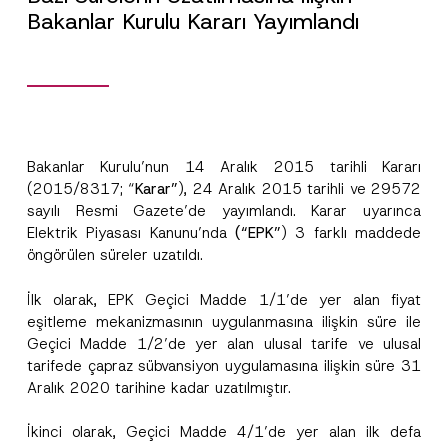
Bakanlar Kurulu Kararı Yayımlandı
Bakanlar Kurulu’nun 14 Aralık 2015 tarihli Kararı
(2015/8317; “
Karar”
), 24 Aralık 2015 tarihli ve 29572
sayılı Resmi Gazete’de yayımlandı. Karar uyarınca
Elektrik Piyasası Kanunu’nda
(“EPK”
) 3 farklı maddede
öngörülen süreler uzatıldı.
A
Ad
*
d
İlk olarak, EPK Geçici Madde 1/1’de yer alan fiyat
r
e
eşitleme mekanizmasının uygulanmasına ilişkin süre ile
s
Soyad
*
Geçici Madde 1/2’de yer alan ulusal tarife ve ulusal
i
A
tarifede çapraz sübvansiyon uygulamasına ilişkin süre 31
d
Aralık 2020 tarihine kadar uzatılmıştır.
A
Firma
d
İkinci olarak, Geçici Madde 4/1’de yer alan ilk defa