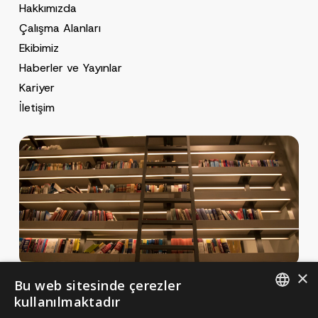
Hakkımızda
o
o
GÖNDER
v
t
Çalışma Alanları
e
i
*
c
Ekibimiz
e
*
Haberler ve Yayınlar
Kariyer
İletişim
×
Bu web sitesinde çerezler
Haberler ve Yayınlar
kullanılmaktadır
Yayınlar
ENGLISH