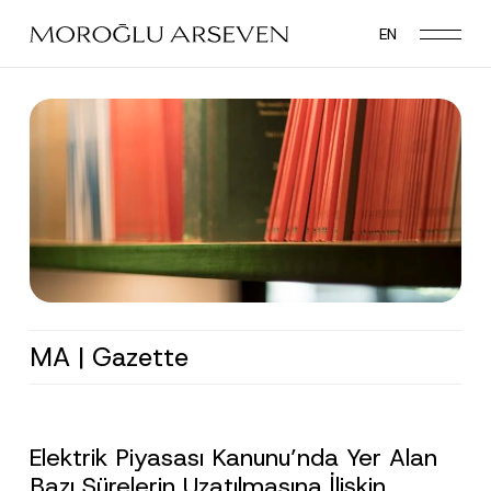
Skip
EN
to
main
content
MA | Gazette
Elektrik Piyasası Kanunu’nda Yer Alan
Bazı Sürelerin Uzatılmasına İlişkin