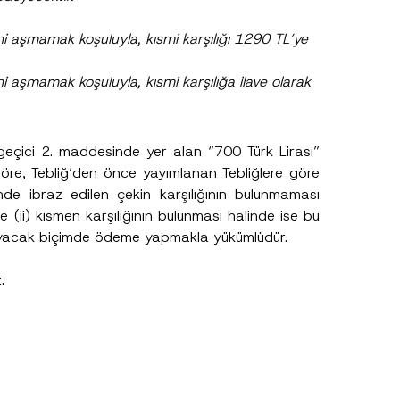
ni aşmamak koşuluyla, kısmi karşılığı 1290 TL’ye
i aşmamak koşuluyla, kısmi karşılığa ilave olarak
n geçici 2. maddesinde yer alan “700 Türk Lirası”
a göre, Tebliğ’den önce yayımlanan Tebliğlere göre
nde ibraz edilen çekin karşılığının bulunmaması
 (ii) kısmen karşılığının bulunması halinde ise bu
layacak biçimde ödeme yapmakla yükümlüdür.
.
sine izin veriyorum.
.