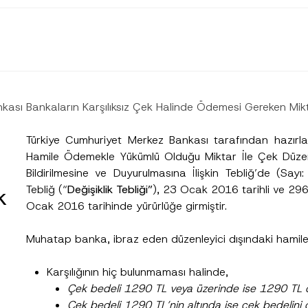
kası Bankaların Karşılıksız Çek Halinde Ödemesi Gereken Mikta
Türkiye Cumhuriyet Merkez Bankası tarafından hazırla
Hamile Ödemekle Yükümlü Olduğu Miktar İle Çek Düze
Bildirilmesine ve Duyurulmasına İlişkin Tebliğ’de (Say
Tebliğ (“
Değişiklik Tebliği”
), 23 Ocak 2016 tarihli ve 29
k
Ocak 2016 tarihinde yürürlüğe girmiştir.
Soyad
*
Muhatap banka, ibraz eden düzenleyici dışındaki hamile,
Karşılığının hiç bulunmaması halinde,
Çek bedeli 1290 TL veya üzerinde ise 1290 TL ö
Pozisyon
Çek bedeli 1290 TL’nin altında ise çek bedelini 