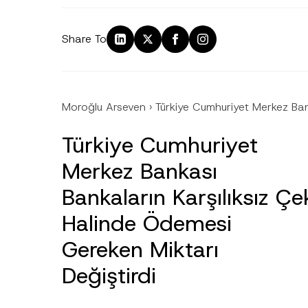
Share To
Moroğlu Arseven
›
Türkiye Cumhuriyet Merkez Ban
Türkiye Cumhuriyet
Merkez Bankası
Bankaların Karşılıksız Çe
Halinde Ödemesi
Ad
*
Gereken Miktarı
Değiştirdi
Firma