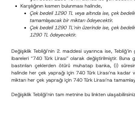
Karşılığının kısmen bulunması halinde,
Çek bedeli 1290 TL veya altında ise, çek bedeli
Telefon Numarası
*
tamamlayacak bir miktarı ödeyecektir.
Çek bedeli 1290 TL’nin üzerinde ise, çek bedelin
1290 TL ödeyecektir.
Değişiklik Tebliği’nin 2. maddesi uyarınca ise, Tebliğ’i
ibareleri “740 Türk Lirası” olarak değiştirilmiştir. Bun
bastırılan çeklerden ötürü muhatap banka, (i) süresi
halinde her çek yaprağı için 740 Türk Lirası’na kadar ve
miktarı her çek yaprağı için 740 Türk Lirası’na tamam
cılığıyla sağlanan kişisel verilerle ilgili
aydınlatma metni
ni okudum ve anladım
u göndererek,
aydınlatma metni
nde açıklanan şekilde kişisel verilerimin işlenme
Değişiklik Tebliği’nin tam metnine bu
link
ten ulaşabilirsiniz
GÖNDER