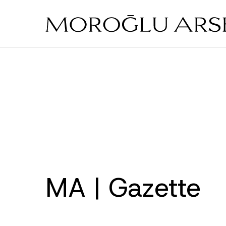
Skip
to
main
content
MA | Gazette