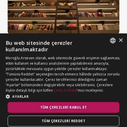
×
Bu web sitesinde çerezler
Haberler ve Yayınlar
kullanılmaktadır
Yayınlar
ENGLISH
Moroğlu Arseven olarak, web sitemizde güvenli erişimin sağlanması,
MA Gazette
etkin kullanım ve kullanıcı analizlerinin yapılabilmesi amacıyla,
TURKISH
yürürlükteki mevzuata uygun şekilde çerezler kullanmaktayız.
Kariyer
“Tümünü Reddet” seçeneğini tercih etmeniz hâlinde yalnızca zorunlu
çerezler kullanılacaktır. Çerez tercihlerinizi dilediğiniz zaman
“Ayarlar” bölümünden değiştirebilir veya silebilirsiniz. Çerezlere
Çerez Politikası
ilişkin detaylı bilgi için lütfen
Çerez Politika
'mızı inceleyiniz.
BİZE ULAŞIN
Aydınlatma Metni
AYARLAR
TÜM ÇEREZLERI KABUL ET
TÜM ÇEREZLERI REDDET
©
MOROĞLU ARSEVEN
2026. Tüm hakkı saklıdır.