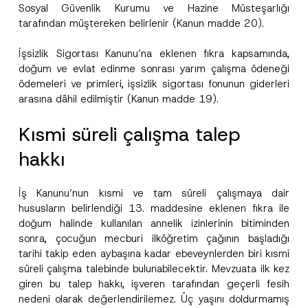
Sosyal Güvenlik Kurumu ve Hazine Müsteşarlığı
y
N
tarafından müştereken belirlenir (Kanun madde 20).
o
Firma
t
i
İşsizlik Sigortası Kanunu’na eklenen fıkra kapsamında,
c
doğum ve evlat edinme sonrası yarım çalışma ödeneği
e
Pozisyon
P
ödemeleri ve primleri, işsizlik sigortası fonunun giderleri
r
arasına dâhil edilmiştir (Kanun madde 19).
i
v
E-Posta Adresi
*
a
Kısmi süreli çalışma talep
c
y
hakkı
Telefon Numarası
*
İş Kanunu’nun kısmi ve tam süreli çalışmaya dair
Konu
*
hususların belirlendiği 13. maddesine eklenen fıkra ile
doğum halinde kullanılan annelik izinlerinin bitiminden
sonra, çocuğun mecburi ilköğretim çağının başladığı
tarihi takip eden aybaşına kadar ebeveynlerden biri kısmi
süreli çalışma talebinde bulunabilecektir. Mevzuata ilk kez
giren bu talep hakkı, işveren tarafından geçerli fesih
nedeni olarak değerlendirilemez. Üç yaşını doldurmamış
Bu iletişim formu aracılığıyla sağlanan kişisel
P