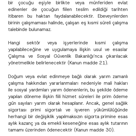
r
verilerle ilgili
aydınlatma metni
ni okudum ve
bir çocuğu eşiyle birlikte veya münferiden evlat
i
anladım.
edinenler de çocuğun fiilen teslim edildiği tarihten
v
Bu iletişim formunu göndererek,
aydınlatma
A
itibaren bu haktan faydalanabilecektir. Ebeveynlerden
a
p
metni
nde açıklanan şekilde kişisel verilerimin
c
birinin çalışmaması halinde, çalışan eş kısmi süreli çalışma
p
işlenmesine izin veriyorum.
y
r
talebinde bulunamaz.
N
o
o
GÖNDER
v
t
e
Hangi sektör veya işyerlerinde kısmi çalışma
i
*
c
yapılabileceğine ve uygulamaya ilişkin usul ve esaslar
e
Çalışma ve Sosyal Güvenlik Bakanlığı’nca çıkarılacak
*
yönetmelikle belirlenecektir (Kanun madde 21).
Doğum veya evlat edinmeye bağlı olarak yarım zamanlı
çalışma hakkından yararlanmaları nedeniyle mali hakları
ile sosyal yardımları yarım ödenenlerin, bu şekilde ödeme
yapılan döneme ilişkin fiili hizmet süreleri ile prim ödeme
gün sayıları yarım olarak hesaplanır. Ancak, genel sağlık
sigortası primi sigortalı ve işveren yükümlülüğünde
herhangi bir değişiklik yapılmaksızın sigorta primine esas
aylık kazanç ya da emekli keseneğine esas aylık tutarının
tamamı üzerinden ödenecektir (Kanun madde 30).