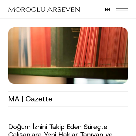
Skip
EN
to
main
content
MA | Gazette
Doğum İznini Takip Eden Süreçte
Çalışanlara Yeni Haklar Tanıyan ve