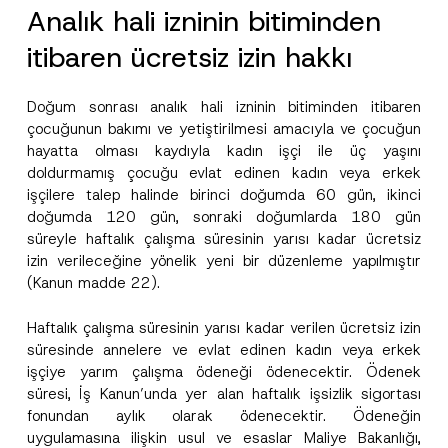
Analık hali izninin bitiminden
itibaren ücretsiz izin hakkı
Doğum sonrası analık hali izninin bitiminden itibaren
çocuğunun bakımı ve yetiştirilmesi amacıyla ve çocuğun
hayatta olması kaydıyla kadın işçi ile üç yaşını
doldurmamış çocuğu evlat edinen kadın veya erkek
işçilere talep halinde birinci doğumda 60 gün, ikinci
doğumda 120 gün, sonraki doğumlarda 180 gün
süreyle haftalık çalışma süresinin yarısı kadar ücretsiz
izin verileceğine yönelik yeni bir düzenleme yapılmıştır
(Kanun madde 22).
Haftalık çalışma süresinin yarısı kadar verilen ücretsiz izin
süresinde annelere ve evlat edinen kadın veya erkek
işçiye yarım çalışma ödeneği ödenecektir. Ödenek
P
Ad
*
r
süresi, İş Kanun’unda yer alan haftalık işsizlik sigortası
i
fonundan aylık olarak ödenecektir. Ödeneğin
v
a
uygulamasına ilişkin usul ve esaslar Maliye Bakanlığı,
Soyad
*
c