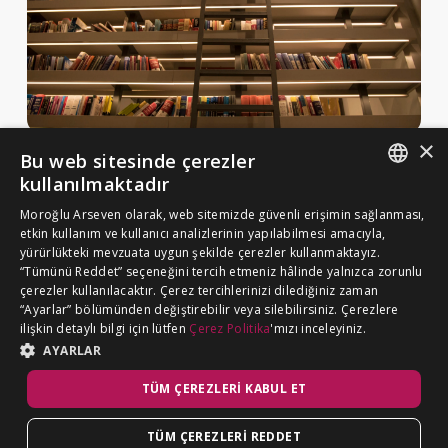
×
Bu web sitesinde çerezler
Haberler ve Yayınlar
kullanılmaktadır
Yayınlar
ENGLISH
Moroğlu Arseven olarak, web sitemizde güvenli erişimin sağlanması,
MA Gazette
etkin kullanım ve kullanıcı analizlerinin yapılabilmesi amacıyla,
TURKISH
yürürlükteki mevzuata uygun şekilde çerezler kullanmaktayız.
Kariyer
“Tümünü Reddet” seçeneğini tercih etmeniz hâlinde yalnızca zorunlu
çerezler kullanılacaktır. Çerez tercihlerinizi dilediğiniz zaman
“Ayarlar” bölümünden değiştirebilir veya silebilirsiniz. Çerezlere
Çerez Politikası
ilişkin detaylı bilgi için lütfen
Çerez Politika
'mızı inceleyiniz.
BİZE ULAŞIN
Aydınlatma Metni
AYARLAR
TÜM ÇEREZLERI KABUL ET
TÜM ÇEREZLERI REDDET
©
MOROĞLU ARSEVEN
2026. Tüm hakkı saklıdır.