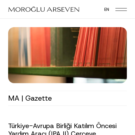
Skip
EN
to
main
content
MA | Gazette
Türkiye-Avrupa Birliği Katılım Öncesi
Yardım Aracı (IPA II) Çerçeve