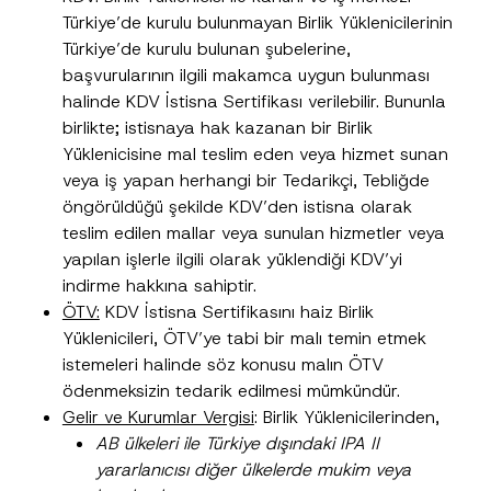
Türkiye’de kurulu bulunmayan Birlik Yüklenicilerinin
Türkiye’de kurulu bulunan şubelerine,
başvurularının ilgili makamca uygun bulunması
halinde KDV İstisna Sertifikası verilebilir. Bununla
birlikte; istisnaya hak kazanan bir Birlik
Yüklenicisine mal teslim eden veya hizmet sunan
K
Ad
*
veya iş yapan herhangi bir Tedarikçi, Tebliğde
o
n
öngörüldüğü şekilde KDV’den istisna olarak
u
teslim edilen mallar veya sunulan hizmetler veya
T
Soyad
*
e
yapılan işlerle ilgili olarak yüklendiği KDV’yi
l
e
indirme hakkına sahiptir.
f
Firma
ÖTV:
KDV İstisna Sertifikasını haiz Birlik
o
n
Yüklenicileri, ÖTV’ye tabi bir malı temin etmek
E
istemeleri halinde söz konusu malın ÖTV
-
Pozisyon
P
ödenmeksizin tedarik edilmesi mümkündür.
o
Gelir ve Kurumlar Vergisi
: Birlik Yüklenicilerinden,
s
t
AB ülkeleri ile Türkiye dışındaki IPA II
E-Posta Adresi
*
a
yararlanıcısı diğer ülkelerde mukim veya