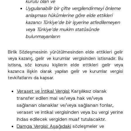
kurulu olan ve
Telefon Numarası
*
Uygulanabilir bir çifte vergilendirmeyi önleme
anlaşması hükümlerine göre elde ettikleri
kazancı Türkiye’de bir işyerine atfedilemeyen
Konu
*
veya Türkiye’de mukim statüsünde
bulunmayanların
Birlik Sözleşmesinin yürütülmesinden elde ettikleri gelir
veya kazanç, gelir ve kurumlar vergisinden istisnadır. Bu
Bu iletişim formu aracılığıyla sağlanan kişisel
P
istisna, söz konusu kişilerin elde ettikleri gelir veya
r
verilerle ilgili
aydınlatma metni
ni okudum ve
kazanca ilişkin olarak yapılan gelir ve kurumlar vergisi
i
anladım.
tevkifatlarını da kapsar.
v
Bu iletişim formunu göndererek,
aydınlatma
A
a
p
metni
nde açıklanan şekilde kişisel verilerimin
c
p
işlenmesine izin veriyorum.
Veraset ve İntikal Vergisi:
Karşılıksız olarak
y
r
N
transfer edilen mal ve/veya hak ve/veya
o
o
GÖNDER
v
sağlanan olanaklar ve/veya sağlanan fonlar,
t
e
i
veraset ve intikal vergisinden veya bu vergi yerine
*
c
e
ihdas edilecek vergiden muaf tutulacaktır.
*
Damga Vergisi: Aşağıdaki
sözleşmeler ve