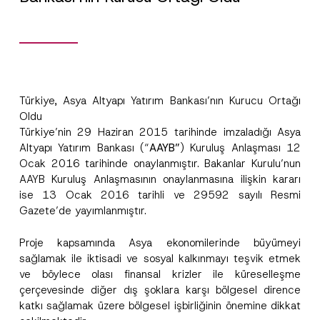
Türkiye, Asya Altyapı Yatırım Bankası’nın Kurucu Ortağı
Oldu
Türkiye’nin 29 Haziran 2015 tarihinde imzaladığı Asya
Altyapı Yatırım Bankası (“
AAYB”
) Kuruluş Anlaşması 12
Ocak 2016 tarihinde onaylanmıştır. Bakanlar Kurulu’nun
AAYB Kuruluş Anlaşmasının onaylanmasına ilişkin kararı
ise 13 Ocak 2016 tarihli ve 29592 sayılı Resmi
Gazete’de yayımlanmıştır.
F
Ad
*
Proje kapsamında Asya ekonomilerinde büyümeyi
i
r
sağlamak ile iktisadi ve sosyal kalkınmayı teşvik etmek
m
ve böylece olası finansal krizler ile küreselleşme
a
Soyad
*
T
çerçevesinde diğer dış şoklara karşı bölgesel dirence
e
katkı sağlamak üzere bölgesel işbirliğinin önemine dikkat
l
e