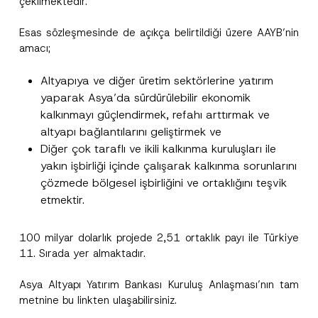
çekilmektedir.
Firma
f
o
n
Esas sözleşmesinde de açıkça belirtildiği üzere AAYB’nin
P
amacı;
Pozisyon
r
i
v
Altyapıya ve diğer üretim sektörlerine yatırım
a
E-Posta Adresi
*
yaparak Asya’da sürdürülebilir ekonomik
c
y
kalkınmayı güçlendirmek, refahı arttırmak ve
altyapı bağlantılarını geliştirmek ve
Telefon Numarası
*
Diğer çok taraflı ve ikili kalkınma kuruluşları ile
yakın işbirliği içinde çalışarak kalkınma sorunlarını
Konu
*
çözmede bölgesel işbirliğini ve ortaklığını teşvik
etmektir.
100 milyar dolarlık projede 2,51 ortaklık payı ile Türkiye
11. Sırada yer almaktadır.
Bu iletişim formu aracılığıyla sağlanan kişisel
P
Asya Altyapı Yatırım Bankası Kuruluş Anlaşması’nın tam
r
verilerle ilgili
aydınlatma metni
ni okudum ve
metnine bu
link
ten ulaşabilirsiniz.
i
anladım.
v