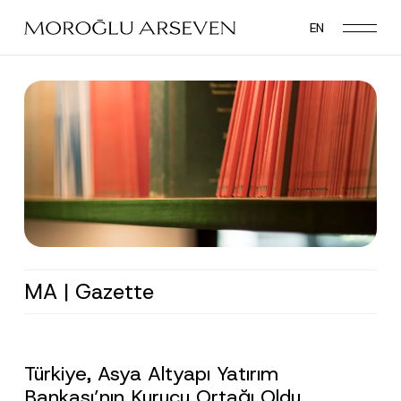
Skip
EN
to
main
content
MA | Gazette
Türkiye, Asya Altyapı Yatırım
Bankası’nın Kurucu Ortağı Oldu