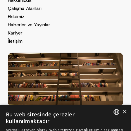
Hakkımızda
Çalışma Alanları
Ekibimiz
Haberler ve Yayınlar
Kariyer
İletişim
×
Bu web sitesinde çerezler
Haberler ve Yayınlar
kullanılmaktadır
Yayınlar
ENGLISH
Moroğlu Arseven olarak, web sitemizde güvenli erişimin sağlanması,