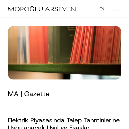
Skip
EN
to
main
content
MA | Gazette
Elektrik Piyasasında Talep Tahminlerine
Uygulanacak Usul ve Esaslar