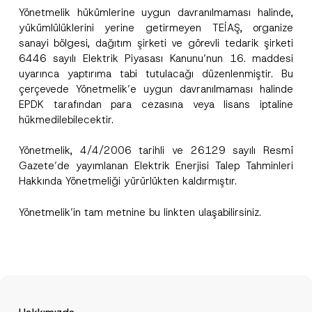
Yönetmelik hükümlerine uygun davranılmaması halinde,
yükümlülüklerini yerine getirmeyen TEİAŞ, organize
sanayi bölgesi, dağıtım şirketi ve görevli tedarik şirketi
6446 sayılı Elektrik Piyasası Kanunu’nun 16. maddesi
uyarınca yaptırıma tabi tutulacağı düzenlenmiştir. Bu
Bu iletişim formu aracılığıyla sağlanan kişisel
P
çerçevede Yönetmelik’e uygun davranılmaması halinde
r
verilerle ilgili
aydınlatma metni
ni okudum ve
i
anladım.
EPDK tarafından para cezasına veya lisans iptaline
v
Bu iletişim formunu göndererek,
aydınlatma
A
hükmedilebilecektir.
a
p
metni
nde açıklanan şekilde kişisel verilerimin
c
p
işlenmesine izin veriyorum.
y
r
Yönetmelik, 4/4/2006 tarihli ve 26129 sayılı Resmî
N
o
o
Gazete’de yayımlanan Elektrik Enerjisi Talep Tahminleri
GÖNDER
v
t
e
Hakkında Yönetmeliği yürürlükten kaldırmıştır.
i
*
c
e
Yönetmelik’in tam metnine bu
link
ten ulaşabilirsiniz.
*