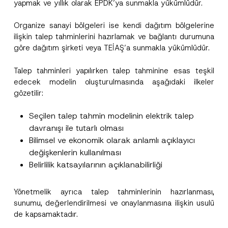
yapmak ve yıllık olarak EPDK’ya sunmakla yükümlüdür.
*
Organize sanayi bölgeleri ise kendi dağıtım bölgelerine
Ad
*
A
ilişkin talep tahminlerini hazırlamak ve bağlantı durumuna
d
*
göre dağıtım şirketi veya TEİAŞ’a sunmakla yükümlüdür.
Soyad
*
Talep tahminleri yapılırken talep tahminine esas teşkil
edecek modelin oluşturulmasında aşağıdaki ilkeler
Firma
gözetilir:
Seçilen talep tahmin modelinin elektrik talep
Pozisyon
davranışı ile tutarlı olması
Bilimsel ve ekonomik olarak anlamlı açıklayıcı
E-Posta Adresi
*
değişkenlerin kullanılması
Belirlilik katsayılarının açıklanabilirliği
Telefon Numarası
*
Yönetmelik ayrıca talep tahminlerinin hazırlanması,
sunumu, değerlendirilmesi ve onaylanmasına ilişkin usulü
de kapsamaktadır.
Konu
*