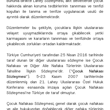
Bununla birlikte Lahey Sözleşmesi, akit devletlerde çocuk
*
hakkında alınan koruma tedbirlerinin tanınması ve tenfizi
Ad
*
*
koşulları ile tanıma ve tenfize uygulanacak usulü de
*
ayrıntılı olarak düzenlemektedir.
Soyad
*
Düzenlemeler bu şekliyle, çocuklara ilişkin uluslararası
velayet uyuşmazlıklarında ortaya çıkabilecek yetki
Firma
karmaşasını ve kararların tanınması ve tenfizinde ortaya
çıkabilecek zorlukları ortadan kaldırmaktadır.
Pozisyon
Türkiye Cumhuriyeti tarafından 25 Nisan 2016 tarihinde
taraf olunan bir diğer uluslararası sözleşme ise Çocuk
Nafakası ve Diğer Aile Nafaka Türlerinin Uluslararası
E-Posta Adresi
*
Tahsiline İlişkin Sözleşme’dir. (“
Çocuk Nafakası
Sözleşmesi
”). 5-23 Kasım 2007 tarihlerinde
Telefon Numarası
*
düzenlenmiş olan 21. Lahey Uluslararası Özel Hukuk
Konferansı esnasında imzaya açılan Çocuk Nafakası
Sözleşmesi’ne Türkiye de taraf olmuştur.
Konu
*
Çocuk Nafakası Sözleşmesi, genel olarak çocuk nafakası
ve aile hukukundan doğabilecek diğer nafaka türlerinin