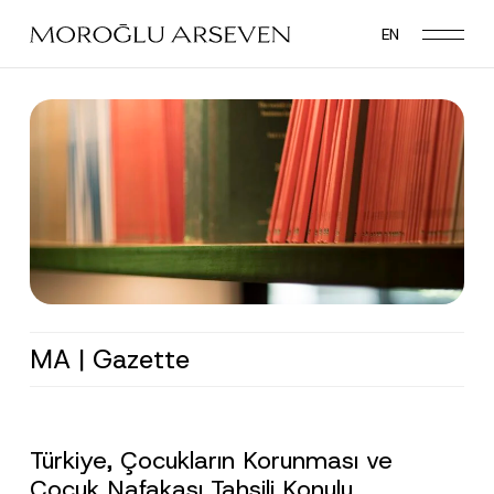
Skip
EN
to
main
content
MA | Gazette
Türkiye, Çocukların Korunması ve
Çocuk Nafakası Tahsili Konulu