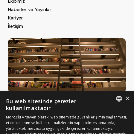
Ekibimiz
Haberler ve Yayınlar
Kariyer
İletişim
×
Bu web sitesinde çerezler
Haberler ve Yayınlar
kullanılmaktadır
Yayınlar
ENGLISH
Moroğlu Arseven olarak, web sitemizde güvenli erişimin sağlanması,
MA Gazette
etkin kullanım ve kullanıcı analizlerinin yapılabilmesi amacıyla,
TURKISH
yürürlükteki mevzuata uygun şekilde çerezler kullanmaktayız.
Kariyer