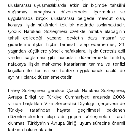
uluslararası uyuşmazlıklarda etkin bir biçimde tahsilini
sağlamayı amaçlayan düzenlemeler içermekte ve
uygulamada birçok uluslararası belgede mevcut olan,
konuya ilişkin hükümleri tek bir metinde toplamaktadır.
Bu iletişim formu aracılığıyla sağlanan kişisel
P
r
verilerle ilgili
aydınlatma metni
ni okudum ve
Çocuk Nafakası Sözleşmesi özellikle nafaka alacağının
i
anladım.
tahsil edileceği yabancı devletin dava masraf ve
v
Bu iletişim formunu göndererek,
aydınlatma
A
a
giderlerine ilişkin hiçbir teminat talep edememesi, 21
p
metni
nde açıklanan şekilde kişisel verilerimin
c
yaşından küçüklere yönelik nafakalara ilişkin ücretsiz adil
p
işlenmesine izin veriyorum.
y
r
N
yardım sağlaması gibi hususları düzenlemekle birlikte,
o
o
nafakaya ilişkin mahkeme kararlarının tanıma ve tenfizi
GÖNDER
v
t
e
koşulları ile tanıma ve tenfize uygulanacak usulü de
i
*
c
ayrıntılı olarak düzenlemektedir.
e
*
Lahey Sözleşmesi gerekse Çocuk Nafakası Sözleşmesi,
Avrupa Birliği ve Türkiye Cumhuriyeti arasında 2003
yılında başlatılan Vize Serbestisi Diyalogu çerçevesinde
Türkiye tarafından hayata geçirilmesi beklenen
düzenlemelerden olup adı geçen sözleşmelere taraf
olunması Türkiye’nin Avrupa Birliği uyum sürecine önemli
katkıda bulunmaktadır.