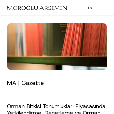
Skip
EN
to
main
content
MA | Gazette
Orman Bitkisi Tohumlukları Piyasasında
Yetkilendirme, Denetleme ve Orman