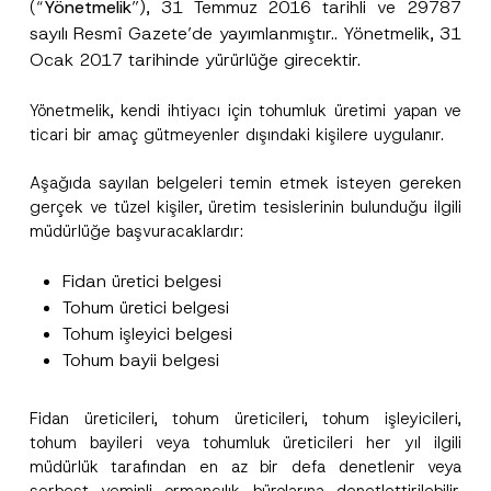
Yönetmelik
”), 31 Temmuz 2016 tarihli ve 29787
(“
sayılı Resmî Gazete’de yayımlanmıştır.. Yönetmelik, 31
A
Ad
*
Ocak 2017 tarihinde yürürlüğe girecektir.
p
p
r
Yönetmelik, kendi ihtiyacı için tohumluk üretimi yapan ve
o
Soyad
*
v
ticari bir amaç gütmeyenler dışındaki kişilere uygulanır.
e
E
Aşağıda sayılan belgeleri temin etmek isteyen gereken
-
Firma
P
gerçek ve tüzel kişiler, üretim tesislerinin bulunduğu ilgili
o
müdürlüğe başvuracaklardır:
s
t
Pozisyon
a
Fidan üretici belgesi
E
-
Tohum üretici belgesi
P
E-Posta Adresi
*
Tohum işleyici belgesi
o
s
Tohum bayii belgesi
t
a
Telefon Numarası
*
Fidan üreticileri, tohum üreticileri, tohum işleyicileri,
tohum bayileri veya tohumluk üreticileri her yıl ilgili
Konu
*
müdürlük tarafından en az bir defa denetlenir veya
serbest yeminli ormancılık bürolarına denetlettirilebilir.