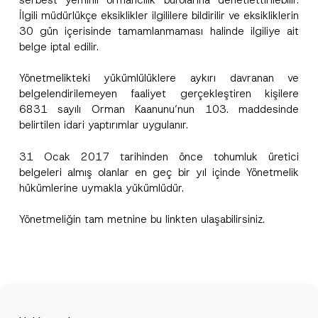
İlgili müdürlükçe eksiklikler ilgililere bildirilir ve eksikliklerin
30 gün içerisinde tamamlanmaması halinde ilgiliye ait
belge iptal edilir.
Yönetmelikteki yükümlülüklere aykırı davranan ve
Bu iletişim formu aracılığıyla sağlanan kişisel
P
r
verilerle ilgili
aydınlatma metni
ni okudum ve
belgelendirilemeyen faaliyet gerçekleştiren kişilere
i
anladım.
6831 sayılı Orman Kaanunu’nun 103. maddesinde
v
Bu iletişim formunu göndererek,
aydınlatma
A
a
belirtilen idari yaptırımlar uygulanır.
p
metni
nde açıklanan şekilde kişisel verilerimin
c
p
işlenmesine izin veriyorum.
y
r
31 Ocak 2017 tarihinden önce tohumluk üretici
N
o
o
belgeleri almış olanlar en geç bir yıl içinde Yönetmelik
GÖNDER
v
t
e
hükümlerine uymakla yükümlüdür.
i
*
c
e
Yönetmeliğin tam metnine bu
link
ten ulaşabilirsiniz.
*