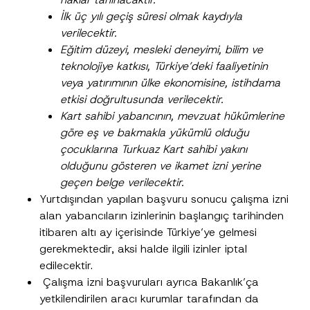
İlk üç yılı geçiş süresi olmak kaydıyla
verilecektir.
*
Eğitim düzeyi, mesleki deneyimi, bilim ve
Ad
*
P
teknolojiye katkısı, Türkiye’deki faaliyetinin
r
i
veya yatırımının ülke ekonomisine, istihdama
v
Soyad
*
etkisi doğrultusunda verilecektir.
a
c
Kart sahibi yabancının, mevzuat hükümlerine
y
A
göre eş ve bakmakla yükümlü olduğu
Firma
d
çocuklarına Turkuaz Kart sahibi yakını
olduğunu gösteren ve ikamet izni yerine
Pozisyon
geçen belge verilecektir.
Yurtdışından yapılan başvuru sonucu çalışma izni
alan yabancıların izinlerinin başlangıç tarihinden
E-Posta Adresi
*
itibaren altı ay içerisinde Türkiye’ye gelmesi
gerekmektedir, aksi halde ilgili izinler iptal
edilecektir.
Telefon Numarası
*
Çalışma izni başvuruları ayrıca Bakanlık’ça
yetkilendirilen aracı kurumlar tarafından da
Konu
*