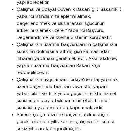
yapılabilecektir.
Çalışma ve Sosyal Güvenlik Bakanlığı (“
Bakanlık”
),
yabancı istihdam taleplerini almak,
değerlendirmek ve uluslararası işgücünün
etkilerini izlemek üzere “Yabancı Başvuru,
Değerlendirme ve İzleme Sistemi” kuracaktır.
Bu iletişim formu aracılığıyla sağlanan kişisel
P
Çalışma izni uzatma başvurularının çalışma izni
r
verilerle ilgili
aydınlatma metni
ni okudum ve
i
anladım.
süresinin dolmasına altmış gün kalmasından
v
Bu iletişim formunu göndererek,
aydınlatma
A
a
itibaren yapılması gerekmektedir. Aksi takdirde,
p
metni
nde açıklanan şekilde kişisel verilerimin
c
yapılan uzatma başvuruları Bakanlık’ça
p
işlenmesine izin veriyorum.
y
r
N
reddedilecektir.
o
o
GÖNDER
v
Çalışma izni uygulaması Türkiye’de staj yapmak
t
e
i
üzere başvuruda bulunan veya staj yapan
*
c
yabancıları ve Türkiye’de geçici nitelikte hizmet
e
*
sunumu amacıyla bulunan sınır ötesi hizmet
sunucusu yabancıları da kapsamaktadır.
Süresiz çalışma iznine başvurulabilmesi için
gerekli olan altı yıllık kanuni çalışma izni süresi
sekiz yıl olarak öngörülmüştür.