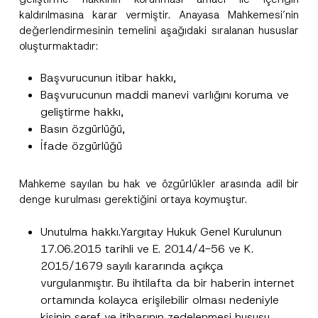
kaldırılmasına karar vermiştir. Anayasa Mahkemesi’nin
Ad
*
değerlendirmesinin temelini aşağıdaki sıralanan hususlar
oluşturmaktadır:
Soyad
*
Başvurucunun itibar hakkı,
Başvurucunun maddi manevi varlığını koruma ve
Firma
geliştirme hakkı,
Basın özgürlüğü,
İfade özgürlüğü
Pozisyon
Mahkeme sayılan bu hak ve özgürlükler arasında adil bir
E-Posta Adresi
*
denge kurulması gerektiğini ortaya koymuştur.
Unutulma hakkı.Yargıtay Hukuk Genel Kurulunun
Telefon Numarası
*
17.06.2015 tarihli ve E. 2014/4-56 ve K.
2015/1679 sayılı kararında açıkça
vurgulanmıştır. Bu ihtilafta da bir haberin internet
Konu
*
ortamında kolayca erişilebilir olması nedeniyle
kişinin şeref ve itibarının zedelenmesi hususu