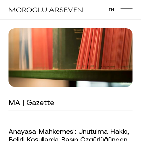
Skip
EN
to
main
content
MA | Gazette
Anayasa Mahkemesi: Unutulma Hakkı,
Belirli Koşullarda Basın Özgürlüğünden