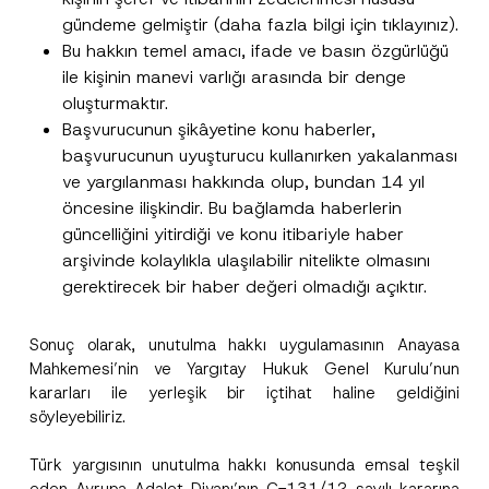
gündeme gelmiştir (daha fazla bilgi için tıklayınız).
Bu hakkın temel amacı, ifade ve basın özgürlüğü
ile kişinin manevi varlığı arasında bir denge
Bu iletişim formu aracılığıyla sağlanan kişisel
P
oluşturmaktır.
r
verilerle ilgili
aydınlatma metni
ni okudum ve
Başvurucunun şikâyetine konu haberler,
i
anladım.
v
*
başvurucunun uyuşturucu kullanırken yakalanması
Bu iletişim formunu göndererek,
aydınlatma
A
a
N
p
metni
nde açıklanan şekilde kişisel verilerimin
ve yargılanması hakkında olup, bundan 14 yıl
c
o
p
işlenmesine izin veriyorum.
y
t
öncesine ilişkindir. Bu bağlamda haberlerin
r
N
i
o
güncelliğini yitirdiği ve konu itibariyle haber
o
c
GÖNDER
v
t
e
arşivinde kolaylıkla ulaşılabilir nitelikte olmasını
e
i
F
*
c
gerektirecek bir haber değeri olmadığı açıktır.
i
e
r
*
m
a
Sonuç olarak, unutulma hakkı uygulamasının Anayasa
Mahkemesi’nin ve Yargıtay Hukuk Genel Kurulu’nun
kararları ile yerleşik bir içtihat haline geldiğini
söyleyebiliriz.
Türk yargısının unutulma hakkı konusunda emsal teşkil