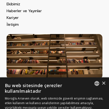
Ekibimiz
Haberler ve Yayınlar
Kariyer
İletişim
×
Bu web sitesinde çerezler
Haberler ve Yayınlar
kullanılmaktadır
Yayınlar
ENGLISH
Moroğlu Arseven olarak, web sitemizde güvenli erişimin sağlanması,
MA Gazette
etkin kullanım ve kullanıcı analizlerinin yapılabilmesi amacıyla,
TURKISH
yürürlükteki mevzuata uygun şekilde çerezler kullanmaktayız.
Kariyer