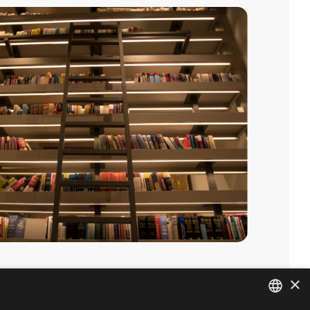
×
Linkedin
BİZE ULAŞIN