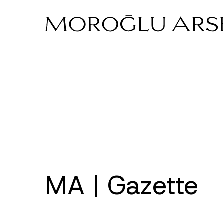
Skip
to
main
content
MA | Gazette