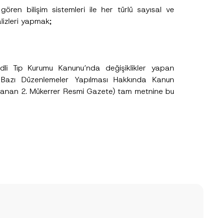
v
ren bilişim sistemleri ile her türlü sayısal ve
e
lizleri yapmak;
A
d
r
e
s
i
li Tıp Kurumu Kanunu’nda değişiklikler yapan
Bazı Düzenlemeler Yapılması Hakkında Kanun
lanan 2. Mükerrer Resmi Gazete) tam metnine bu
.
sine izin veriyorum.