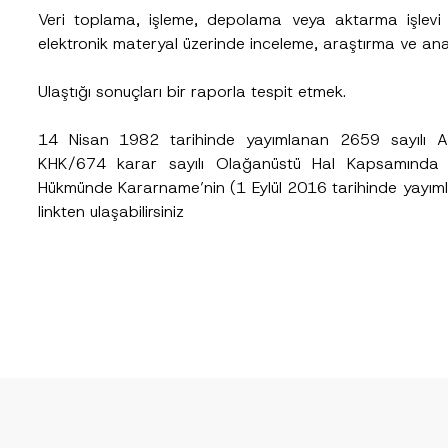
Telefon Numarası
*
Veri toplama, işleme, depolama veya aktarma işlevi gö
elektronik materyal üzerinde inceleme, araştırma ve ana
Ulaştığı sonuçları bir raporla tespit etmek.
14 Nisan 1982 tarihinde yayımlanan 2659 sayılı Ad
KHK/674 karar sayılı Olağanüstü Hal Kapsamında 
Hükmünde Kararname’nin (1 Eylül 2016 tarihinde yayım
linkten ulaşabilirsiniz
cılığıyla sağlanan kişisel verilerle ilgili
aydınlatma metni
ni okudum ve anladım
u göndererek,
aydınlatma metni
nde açıklanan şekilde kişisel verilerimin işlenme
GÖNDER