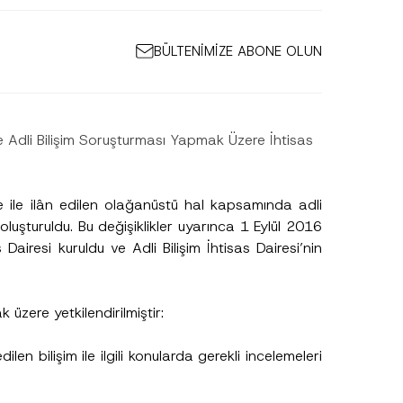
BÜLTENİMİZE ABONE OLUN
 Adli Bilişim Soruşturması Yapmak Üzere İhtisas
ile ilân edilen olağanüstü hal kapsamında adli
oluşturuldu. Bu değişiklikler uyarınca 1 Eylül 2016
Dairesi kuruldu ve Adli Bilişim İhtisas Dairesi’nin
T
e
l
e
f
k üzere yetkilendirilmiştir:
o
n
A
len bilişim ile ilgili konularda gerekli incelemeleri
p
p
r
o