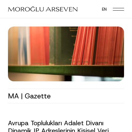
Skip
EN
to
main
content
MA | Gazette
Avrupa Toplulukları Adalet Divanı
Dinamik IP Adreslerinin Kişisel Veri