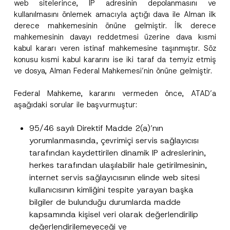
web sitelerince, IP adresinin depolanmasını ve
kullanılmasını önlemek amacıyla açtığı dava ile Alman ilk
derece mahkemesinin önüne gelmiştir. İlk derece
mahkemesinin davayı reddetmesi üzerine dava kısmi
kabul kararı veren istinaf mahkemesine taşınmıştır. Söz
konusu kısmi kabul kararını ise iki taraf da temyiz etmiş
ve dosya, Alman Federal Mahkemesi’nin önüne gelmiştir.
Federal Mahkeme, kararını vermeden önce, ATAD’a
A
Ad
*
d
aşağıdaki sorular ile başvurmuştur:
r
e
s
95/46 sayılı Direktif Madde 2(a)’nın
Soyad
*
i
yorumlanmasında, çevrimiçi servis sağlayıcısı
*
N
tarafından kaydettirilen dinamik IP adreslerinin,
o
Firma
herkes tarafından ulaşılabilir hale getirilmesinin,
t
i
internet servis sağlayıcısının elinde web sitesi
c
kullanıcısının kimliğini tespite yarayan başka
e
Pozisyon
bilgiler de bulunduğu durumlarda madde
kapsamında kişisel veri olarak değerlendirilip
değerlendirilemeyeceği ve
E-Posta Adresi
*