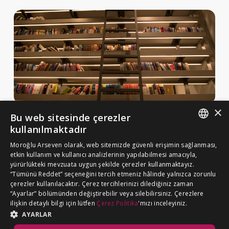
×
Bu web sitesinde çerezler
Haberler ve Yayınlar
kullanılmaktadır
Yayınlar
ENGLISH
Moroğlu Arseven olarak, web sitemizde güvenli erişimin sağlanması,
MA Gazette
etkin kullanım ve kullanıcı analizlerinin yapılabilmesi amacıyla,
TURKISH
yürürlükteki mevzuata uygun şekilde çerezler kullanmaktayız.
Kariyer
“Tümünü Reddet” seçeneğini tercih etmeniz hâlinde yalnızca zorunlu
çerezler kullanılacaktır. Çerez tercihlerinizi dilediğiniz zaman
“Ayarlar” bölümünden değiştirebilir veya silebilirsiniz. Çerezlere
Çerez Politikası
ilişkin detaylı bilgi için lütfen
Çerez Politika
'mızı inceleyiniz.
BİZE ULAŞIN
Aydınlatma Metni
AYARLAR