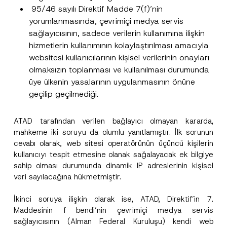
95/46 sayılı Direktif Madde 7(f)’nin
yorumlanmasında, çevrimiçi medya servis
Telefon Numarası
*
sağlayıcısının, sadece verilerin kullanımına ilişkin
hizmetlerin kullanımının kolaylaştırılması amacıyla
websitesi kullanıcılarının kişisel verilerinin onayları
Konu
*
olmaksızın toplanması ve kullanılması durumunda
üye ülkenin yasalarının uygulanmasının önüne
geçilip geçilmediği.
ATAD tarafından verilen bağlayıcı olmayan kararda,
Bu iletişim formu aracılığıyla sağlanan kişisel
P
mahkeme iki soruyu da olumlu yanıtlamıştır. İlk sorunun
r
verilerle ilgili
aydınlatma metni
ni okudum ve
cevabı olarak, web sitesi operatörünün üçüncü kişilerin
i
anladım.
v
kullanıcıyı tespit etmesine olanak sağalayacak ek bilgiye
Bu iletişim formunu göndererek,
aydınlatma
A
a
sahip olması durumunda dinamik IP adreslerinin kişisel
p
metni
nde açıklanan şekilde kişisel verilerimin
c
p
işlenmesine izin veriyorum.
y
veri sayılacağına hükmetmiştir.
r
N
o
o
GÖNDER
v
İkinci soruya ilişkin olarak ise, ATAD, Direktif’in 7.
t
e
i
Maddesinin f bendi’nin çevrimiçi medya servis
*
c
sağlayıcısının (Alman Federal Kuruluşu) kendi web
e