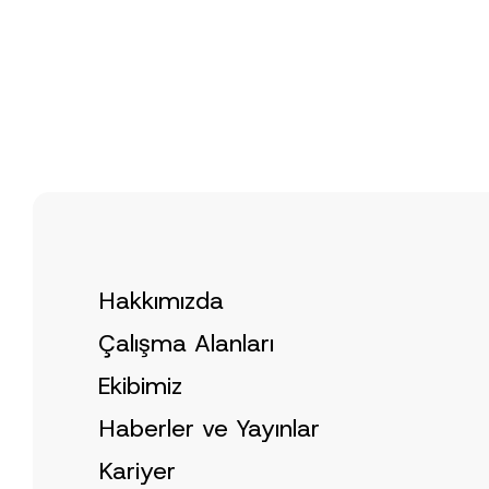
o
y
v
N
e
o
*
t
i
c
e
*
Hakkımızda
Çalışma Alanları
Ekibimiz
Haberler ve Yayınlar
Kariyer