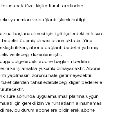
r
 bulunacak tüzel kişiler Kurul tarafından
a
s
ı
ke yatırımları ve bağlantı işlemlerini ilgili
E
-
P
ına başlanabilmesi için ilgili ilçelerdeki nüfusun
o
s
 bedelini ödemiş olması aranmaktadır. Yine
t
kleştirilirken, abone bağlantı bedelini yatırmış
a
A
elik verileceği düzenlenmiştir.
d
lduğu bölgelerdeki abone bağlantı bedelini
r
e
lerini karşılamakla yükümlü olmayacaktır. Abone
s
ntı yapılmasını zorunlu hale getirmeyecektir.
i
tüketicilerden tahsil edebileceği diğer bedellerle
ürütecektir.
aylık süre sonunda uygulama imar planına uygun
alatı için gerekli izin ve ruhsatların alınamaması
.
ilirse, bu durum abonelere bildirilerek abone
sine izin veriyorum.