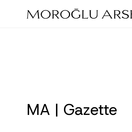
Skip
to
main
content
MA | Gazette