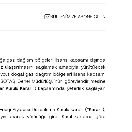
BÜLTENİMİZE ABONE OLUN
ğalgaz dağıtım bölgeleri lisans kapsamı dışında
z ulaştırılmasını sağlamak amacıyla yürütülecek
 mevcut doğal gaz dağıtım bölgeleri lisans kapsamı
la BOTAŞ Genel Müdürlüğü’nün görevlendirilmesine
ar Kurulu Karar
ı”) kapsamında yeterlilik sağlayan
Enerji Piyasası Düzenleme Kurulu kararı (
“Karar”)
,
ımlanarak yürürlüğe girdi. Kurul kararına göre
N
u
m
a