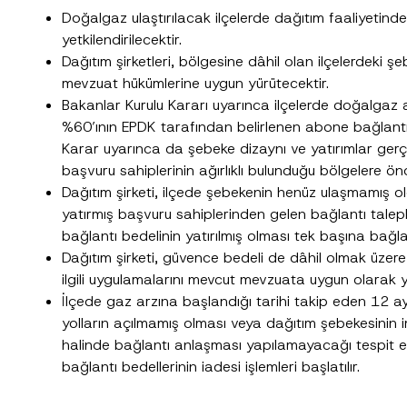
Doğalgaz ulaştırılacak ilçelerde dağıtım faaliyetinde
yetkilendirilecektir.
Pozisyon
Dağıtım şirketleri, bölgesine dâhil olan ilçelerdeki şebe
mevzuat hükümlerine uygun yürütecektir.
Bakanlar Kurulu Kararı uyarınca ilçelerde doğalgaz arz
Telefon Numarası
*
%60’ının EPDK tarafından belirlenen abone bağlantı
Karar uyarınca da şebeke dizaynı ve yatırımlar gerçe
başvuru sahiplerinin ağırlıklı bulunduğu bölgelere önc
Dağıtım şirketi, ilçede şebekenin henüz ulaşmamış o
yatırmış başvuru sahiplerinden gelen bağlantı talep
bağlantı bedelinin yatırılmış olması tek başına bağla
Dağıtım şirketi, güvence bedeli de dâhil olmak üzere 
ilgili uygulamalarını mevcut mevzuata uygun olarak y
İlçede gaz arzına başlandığı tarihi takip eden 12 
yolların açılmamış olması veya dağıtım şebekesinin im
cılığıyla sağlanan kişisel verilerle ilgili
aydınlatma metni
ni okudum ve anladım
halinde bağlantı anlaşması yapılamayacağı tespit ed
u göndererek,
aydınlatma metni
nde açıklanan şekilde kişisel verilerimin işlenme
bağlantı bedellerinin iadesi işlemleri başlatılır.
GÖNDER