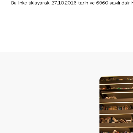
Bu
link
e tıklayarak 27.10.2016 tarih ve 6560 sayılı dair Ku