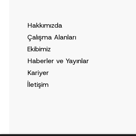
e
S
*
o
y
a
d
Hakkımızda
Çalışma Alanları
Ekibimiz
Haberler ve Yayınlar
Kariyer
İletişim