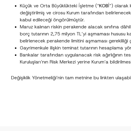
Küçük ve Orta Büyüklükteki İşletme (“
KOBİ
”) olarak 
Telefon Numarası
*
değiştirilmiş ve cirosu Kurum tarafından belirlenecek
kabul edileceği öngörülmüştür.
Maruz kalınan riskin perakende alacak sınıfına dâhil 
borç tutarının 2,75 milyon TL’yi aşmaması hususu kald
belirlenecek perakende limitini aşmaması gerekliliği ge
Gayrimenkule ilişkin teminat tutarının hesaplama yön
Bankalar tarafından uygulanacak risk ağırlığının tes
Kuruluşları’nın Risk Merkezi yerine Kurum’a bildirilmes
cılığıyla sağlanan kişisel verilerle ilgili
aydınlatma metni
ni okudum ve anladım
Değişiklik Yönetmeliği’nin tam metnine bu
link
ten ulaşabili
u göndererek,
aydınlatma metni
nde açıklanan şekilde kişisel verilerimin işlenme
GÖNDER