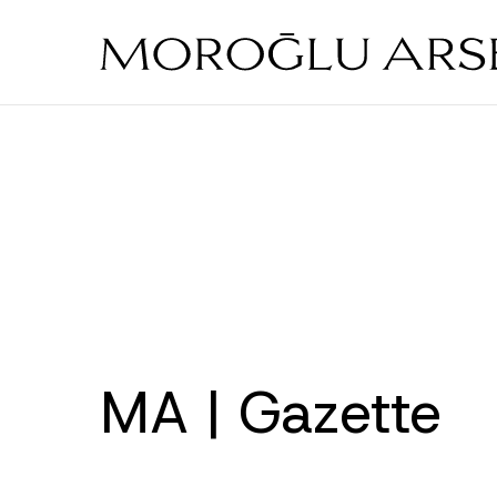
Skip
to
main
content
MA | Gazette