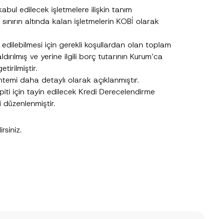
kabul edilecek işletmelere ilişkin tanım
 sınırın altında kalan işletmelerin KOBİ olarak
edilebilmesi için gerekli koşullardan olan toplam
ırılmış ve yerine ilgili borç tutarının Kurum’ca
tirilmiştir.
temi daha detaylı olarak açıklanmıştır.
piti için tayin edilecek Kredi Derecelendirme
i düzenlenmiştir.
.
rsiniz.
sine izin veriyorum.