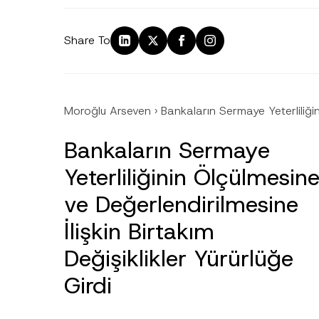
Share To
Moroğlu Arseven
›
Bankaların Sermaye Yeterliliğin
Bankaların Sermaye
Yeterliliğinin Ölçülmesin
ve Değerlendirilmesine
İlişkin Birtakım
Ad
*
Değişiklikler Yürürlüğe
Girdi
Firma