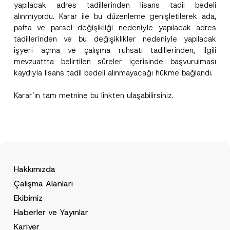
i
yapılacak adres tadillerinden lisans tadil bedeli
E-Posta Adresi
*
c
alınmıyordu. Karar ile bu düzenleme genişletilerek ada,
e
pafta ve parsel değişikliği nedeniyle yapılacak adres
tadillerinden ve bu değişiklikler nedeniyle yapılacak
Telefon Numarası
*
işyeri açma ve çalışma ruhsatı tadillerinden, ilgili
mevzuattta belirtilen süreler içerisinde başvurulması
Konu
*
kaydıyla lisans tadil bedeli alınmayacağı hükme bağlandı.
Karar’ın tam metnine bu
linkten
ulaşabilirsiniz.
Bu iletişim formu aracılığıyla sağlanan kişisel
P
r
verilerle ilgili
aydınlatma metni
ni okudum ve
i
anladım.
v
Hakkımızda
Bu iletişim formunu göndererek,
aydınlatma
A
a
p
metni
nde açıklanan şekilde kişisel verilerimin
c
Çalışma Alanları
p
işlenmesine izin veriyorum.
y
r
N
Ekibimiz
o
o
GÖNDER
v
Haberler ve Yayınlar
t
e
i
*
Kariyer
c