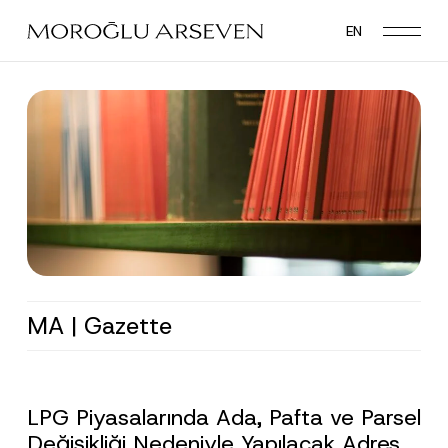
Skip
EN
to
main
content
MA | Gazette
LPG Piyasalarında Ada, Pafta ve Parsel
Değişikliği Nedeniyle Yapılacak Adres