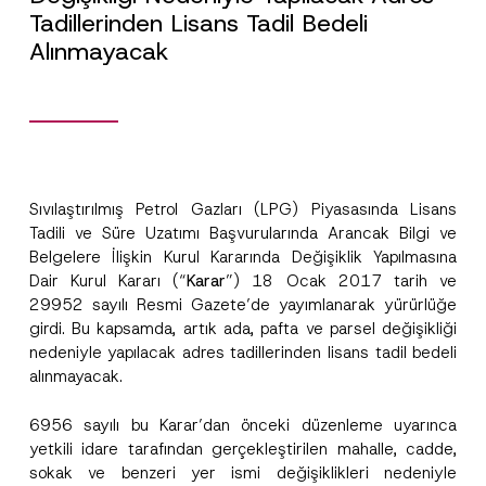
Tadillerinden Lisans Tadil Bedeli
Alınmayacak
Sıvılaştırılmış Petrol Gazları (LPG) Piyasasında Lisans
T
Tadili ve Süre Uzatımı Başvurularında Arancak Bilgi ve
Ad
*
e
Belgelere İlişkin Kurul Kararında Değişiklik Yapılmasına
l
e
Dair Kurul Kararı (“
Karar
”) 18 Ocak 2017 tarih ve
f
Soyad
*
29952 sayılı Resmi Gazete’de yayımlanarak yürürlüğe
o
n
girdi. Bu kapsamda, artık ada, pafta ve parsel değişikliği
A
nedeniyle yapılacak adres tadillerinden lisans tadil bedeli
d
Firma
r
alınmayacak.
e
s
i
6956 sayılı bu Karar’dan önceki düzenleme uyarınca
Pozisyon
N
yetkili idare tarafından gerçekleştirilen mahalle, cadde,
o
sokak ve benzeri yer ismi değişiklikleri nedeniyle
t