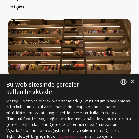
e
İletişim
*
×
Bu web sitesinde çerezler
Haberler ve Yayınlar
kullanılmaktadır
Yayınlar
ENGLISH
Moroğlu Arseven olarak, web sitemizde güvenli erişimin sağlanması,
MA Gazette
etkin kullanım ve kullanıcı analizlerinin yapılabilmesi amacıyla,
TURKISH
yürürlükteki mevzuata uygun şekilde çerezler kullanmaktayız.
Kariyer
“Tümünü Reddet” seçeneğini tercih etmeniz hâlinde yalnızca zorunlu
çerezler kullanılacaktır. Çerez tercihlerinizi dilediğiniz zaman
“Ayarlar” bölümünden değiştirebilir veya silebilirsiniz. Çerezlere
Çerez Politikası
ilişkin detaylı bilgi için lütfen
Çerez Politika
'mızı inceleyiniz.