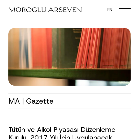
Skip
EN
to
main
content
MA | Gazette
Tütün ve Alkol Piyasası Düzenleme
Kurulu, 2017 Yılı İçin Uygulanacak