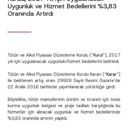
Uygunluk ve Hizmet Bedellerini %3,83
Oranında Artırdı
Ad
*
Soyad
*
Tütün ve Alkol Piyasası Düzenleme Kurulu (“
Kurul
”), 2017
yılı için uygulanacak uygunluk/hizmet bedellerini belirledi.
Firma
Tütün ve Alkol Piyasası Düzenleme Kurulu Kararı (“
Karar
”)
ile belirlenen artış oranı 29926 Sayılı Resmi Gazete’de
22 Aralık 2016 tarihinde yayımlanarak yürürlüğe girdi.
Pozisyon
Böylelikle, tütün mamullerinin üretim ve ticareti için tesis
kurma uygunluk belgesi ve proje tadilatı karşılığında bu
E-Posta Adresi
*
hizmetler için alınacak uygunluk ve hizmet bedellerinde
%3,83 oranında artırım yapıldı.
Telefon Numarası
*