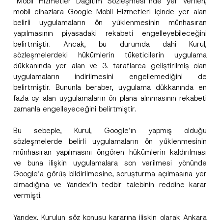
“Mobil Hizmetler Dağıtım Sözleşmesi”nde yer verilen,
T
e
mobil cihazlara Google Mobil Hizmetleri içinde yer alan
l
belirli uygulamaların ön yüklenmesinin münhasıran
Soyad
*
e
yapılmasının piyasadaki rekabeti engelleyebileceğini
f
o
belirtmiştir. Ancak, bu durumda dahi Kurul,
n
Firma
sözleşmelerdeki hükümlerin tüketicilerin uygulama
F
i
dükkanında yer alan ve 3. taraflarca geliştirilmiş olan
r
uygulamaların indirilmesini engellemediğini de
m
Pozisyon
a
belirtmiştir. Bununla beraber, uygulama dükkanında en
fazla oy alan uygulamaların ön plana alınmasının rekabeti
zamanla engelleyeceğini belirtmiştir.
E-Posta Adresi
*
Bu sebeple, Kurul, Google’ın yapmış olduğu
sözleşmelerde belirli uygulamaların ön yüklenmesinin
Telefon Numarası
*
münhasıran yapılmasını öngören hükümlerin kaldırılması
ve buna ilişkin uygulamalara son verilmesi yönünde
Google’a görüş bildirilmesine, soruşturma açılmasına yer
Konu
*
olmadığına ve Yandex’in tedbir talebinin reddine karar
vermişti.
Yandex, Kurulun söz konusu kararına ilişkin olarak Ankara