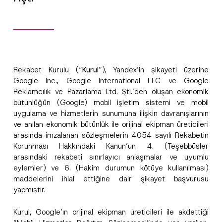
Rekabet Kurulu (“
Kurul
”), Yandex’in şikayeti üzerine
Google Inc., Google International LLC ve Google
Reklamcılık ve Pazarlama Ltd. Şti.’den oluşan ekonomik
bütünlüğün (Google) mobil işletim sistemi ve mobil
uygulama ve hizmetlerin sunumuna ilişkin davranışlarının
ve anılan ekonomik bütünlük ile orijinal ekipman üreticileri
arasında imzalanan sözleşmelerin 4054 sayılı Rekabetin
Korunması Hakkındaki Kanun’un 4. (Teşebbüsler
arasındaki rekabeti sınırlayıcı anlaşmalar ve uyumlu
eylemler) ve 6. (Hakim durumun kötüye kullanılması)
maddelerini ihlal ettiğine dair şikayet başvurusu
yapmıştır.
A
Kurul, Google’ın orijinal ekipman üreticileri ile akdettiği
Ad
*
d