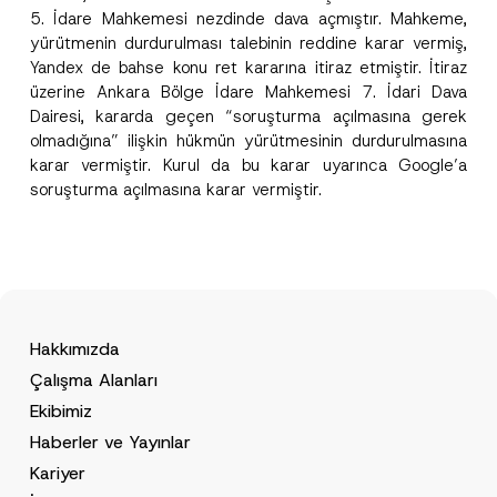
5. İdare Mahkemesi nezdinde dava açmıştır. Mahkeme,
yürütmenin durdurulması talebinin reddine karar vermiş,
Bu iletişim formu aracılığıyla sağlanan kişisel
P
Yandex de bahse konu ret kararına itiraz etmiştir. İtiraz
r
verilerle ilgili
aydınlatma metni
ni okudum ve
i
anladım.
üzerine Ankara Bölge İdare Mahkemesi 7. İdari Dava
v
Bu iletişim formunu göndererek,
aydınlatma
A
Dairesi, kararda geçen “soruşturma açılmasına gerek
a
p
metni
nde açıklanan şekilde kişisel verilerimin
c
olmadığına” ilişkin hükmün yürütmesinin durdurulmasına
p
işlenmesine izin veriyorum.
y
r
karar vermiştir. Kurul da bu karar uyarınca Google’a
N
o
o
soruşturma açılmasına karar vermiştir.
GÖNDER
v
t
e
i
*
c
e
*
Hakkımızda
Çalışma Alanları
Ekibimiz
Haberler ve Yayınlar
Kariyer