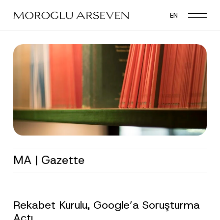
Skip
EN
to
main
content
MA | Gazette
Rekabet Kurulu, Google’a Soruşturma
Açtı