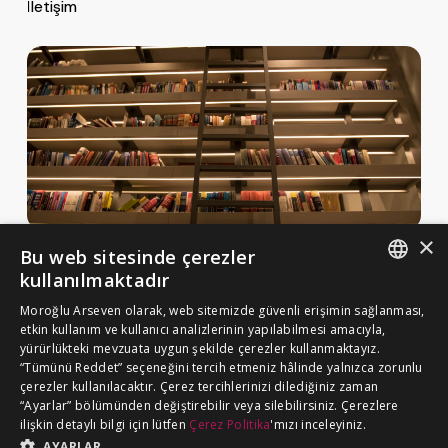
İletişim
×
Bu web sitesinde çerezler
Haberler ve Yayınlar
kullanılmaktadır
Yayınlar
ENGLISH
Moroğlu Arseven olarak, web sitemizde güvenli erişimin sağlanması,
MA Gazette
etkin kullanım ve kullanıcı analizlerinin yapılabilmesi amacıyla,
TURKISH
yürürlükteki mevzuata uygun şekilde çerezler kullanmaktayız.
Kariyer
“Tümünü Reddet” seçeneğini tercih etmeniz hâlinde yalnızca zorunlu
çerezler kullanılacaktır. Çerez tercihlerinizi dilediğiniz zaman
“Ayarlar” bölümünden değiştirebilir veya silebilirsiniz. Çerezlere
Çerez Politikası
ilişkin detaylı bilgi için lütfen
Çerez Politika
'mızı inceleyiniz.
BİZE ULAŞIN
Aydınlatma Metni
AYARLAR