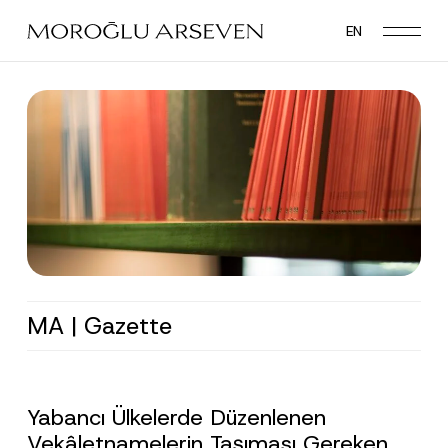
Skip
EN
to
main
content
MA | Gazette
Yabancı Ülkelerde Düzenlenen
Vekâletnamelerin Taşıması Gereken