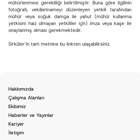
mühürlenmesi gerekliliği belirtilmiştir. Buna göre ilgilinin
Bu iletişim formu aracılığıyla sağlanan kişisel
fotoğrafı, vekâletnameyi düzenleyen yetkili tarafından
P
r
verilerle ilgili
aydınlatma metni
ni okudum ve
mühür veya soğuk damga ile yahut (mühür kullanma
i
anladım.
yetkisini haiz olmayan yetkililer için) imza veya kaşe ile
v
Bu iletişim formunu göndererek,
aydınlatma
A
a
onaylanmış olması gerekmektedir.
p
metni
nde açıklanan şekilde kişisel verilerimin
c
p
işlenmesine izin veriyorum.
y
r
N
Sirküler’in tam metnine bu
linkten
ulaşabilirsiniz.
o
o
GÖNDER
v
t
e
i
*
c
e
*
Hakkımızda
Çalışma Alanları
Ekibimiz
Haberler ve Yayınlar
Kariyer
İletişim