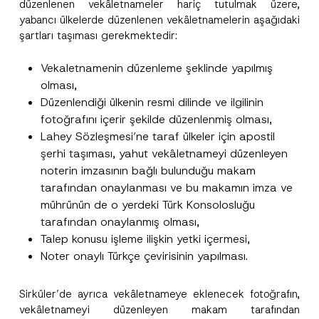
düzenlenen vekâletnameler hariç tutulmak üzere,
p
r
yabancı ülkelerde düzenlenen vekâletnamelerin aşağıdaki
Soyad
*
o
şartları taşıması gerekmektedir:
v
e
P
Firma
Vekaletnamenin düzenleme şeklinde yapılmış
r
i
olması,
v
Düzenlendiği ülkenin resmi dilinde ve ilgilinin
a
Pozisyon
c
fotoğrafını içerir şekilde düzenlenmiş olması,
y
Lahey Sözleşmesi’ne taraf ülkeler için apostil
şerhi taşıması, yahut vekâletnameyi düzenleyen
E-Posta Adresi
*
noterin imzasının bağlı bulunduğu makam
tarafından onaylanması ve bu makamın imza ve
Telefon Numarası
*
mührünün de o yerdeki Türk Konsolosluğu
tarafından onaylanmış olması,
Talep konusu işleme ilişkin yetki içermesi,
Konu
*
Noter onaylı Türkçe çevirisinin yapılması.
Sirküler’de ayrıca vekâletnameye eklenecek fotoğrafın,
vekâletnameyi düzenleyen makam tarafından