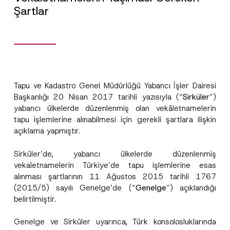
Şartlar
Tapu ve Kadastro Genel Müdürlüğü Yabancı İşler Dairesi
Başkanlığı 20 Nisan 2017 tarihli yazısıyla (“
Sirküler
”)
yabancı ülkelerde düzenlenmiş olan vekâletnamelerin
tapu işlemlerine alınabilmesi için gerekli şartlara ilişkin
açıklama yapmıştır.
Sirküler’de, yabancı ülkelerde düzenlenmiş
vekaletnamelerin Türkiye’de tapu işlemlerine esas
alınması şartlarının 11 Ağustos 2015 tarihli 1767
(2015/5) sayılı Genelge’de (“
Genelge
”) açıklandığı
belirtilmiştir.
*
Ad
*
A
Genelge ve Sirküler uyarınca, Türk konsolosluklarında
p