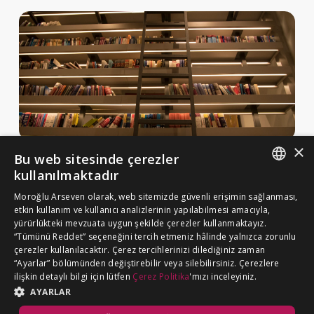
×
Bu web sitesinde çerezler
Haberler ve Yayınlar
kullanılmaktadır
Yayınlar
ENGLISH
Moroğlu Arseven olarak, web sitemizde güvenli erişimin sağlanması,
MA Gazette
etkin kullanım ve kullanıcı analizlerinin yapılabilmesi amacıyla,
TURKISH
yürürlükteki mevzuata uygun şekilde çerezler kullanmaktayız.
Kariyer
“Tümünü Reddet” seçeneğini tercih etmeniz hâlinde yalnızca zorunlu
çerezler kullanılacaktır. Çerez tercihlerinizi dilediğiniz zaman
“Ayarlar” bölümünden değiştirebilir veya silebilirsiniz. Çerezlere
Çerez Politikası
ilişkin detaylı bilgi için lütfen
Çerez Politika
'mızı inceleyiniz.
BİZE ULAŞIN
Aydınlatma Metni
AYARLAR