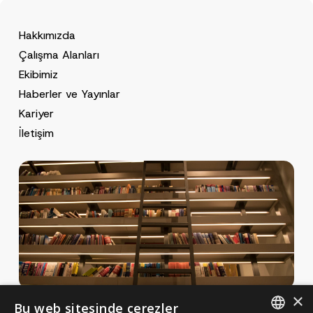
y
r
N
o
o
GÖNDER
v
Hakkımızda
t
e
i
*
Çalışma Alanları
c
e
Ekibimiz
*
Haberler ve Yayınlar
Kariyer
İletişim
×
Bu web sitesinde çerezler