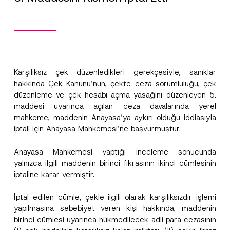
Karşılıksız çek düzenledikleri gerekçesiyle, sanıklar
hakkında Çek Kanunu’nun, çekte ceza sorumluluğu, çek
düzenleme ve çek hesabı açma yasağını düzenleyen 5.
maddesi uyarınca açılan ceza davalarında yerel
mahkeme, maddenin Anayasa’ya aykırı olduğu iddiasıyla
iptali için Anayasa Mahkemesi’ne başvurmuştur.
*
Anayasa Mahkemesi yaptığı inceleme sonucunda
Ad
*
A
yalnızca ilgili maddenin birinci fıkrasının ikinci cümlesinin
d
r
iptaline karar vermiştir.
e
Soyad
*
s
i
İptal edilen cümle, çekle ilgili olarak karşılıksızdır işlemi
K
yapılmasına sebebiyet veren kişi hakkında, maddenin
o
Firma
birinci cümlesi uyarınca hükmedilecek adli para cezasının
n
u