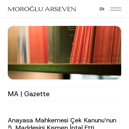
Skip
EN
to
main
content
MA | Gazette
Anayasa Mahkemesi Çek Kanunu’nun
5. Maddesini Kısmen İptal Etti