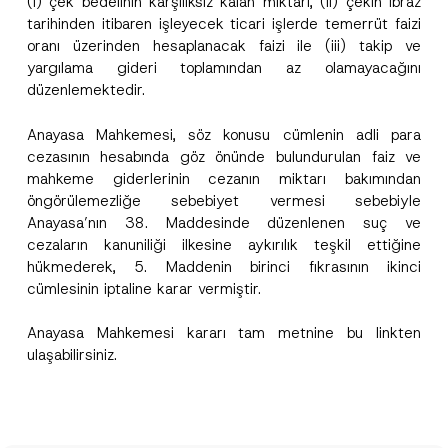
(i) çek bedelinin karşılıksız kalan miktarı, (ii) çekin ibraz
tarihinden itibaren işleyecek ticari işlerde temerrüt faizi
Pozisyon
oranı üzerinden hesaplanacak faizi ile (iii) takip ve
yargılama gideri toplamından az olamayacağını
düzenlemektedir.
E-Posta Adresi
*
Anayasa Mahkemesi, söz konusu cümlenin adli para
cezasının hesabında göz önünde bulundurulan faiz ve
Telefon Numarası
*
mahkeme giderlerinin cezanın miktarı bakımından
öngörülemezliğe sebebiyet vermesi sebebiyle
Konu
*
Anayasa’nın 38. Maddesinde düzenlenen suç ve
cezaların kanuniliği ilkesine aykırılık teşkil ettiğine
hükmederek, 5. Maddenin birinci fıkrasının ikinci
cümlesinin iptaline karar vermiştir.
Anayasa Mahkemesi kararı tam metnine bu
link
ten
ulaşabilirsiniz.
Bu iletişim formu aracılığıyla sağlanan kişisel
P
r
verilerle ilgili
aydınlatma metni
ni okudum ve
i
anladım.
v
Bu iletişim formunu göndererek,
aydınlatma
A
a
p
metni
nde açıklanan şekilde kişisel verilerimin
c
p
işlenmesine izin veriyorum.