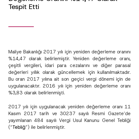
Tespit Etti
Maliye Bakanlığı 2017 yılı için yeniden değerleme oranını
%14,47 olarak belirlemiştir. Yeniden değerleme oranı,
N
çeşitli vergileri, idari para cezalarını ve diğer parasal
Ad
*
u
değerleri yıllık olarak güncellemek için kullanılmaktadır.
m
a
Bu oran 2017 yılına ait son geçici vergi dönemi için de
r
Soyad
*
uygulanacaktır. 2016 yılı için yeniden değerleme oranı
a
s
%3,83 olarak belirlenmişti.
ı
T
Firma
e
2017 yılı için uygulanacak yeniden değerleme oranı 11
l
Kasım 2017 tarih ve 30237 sayılı Resmi Gazete’de
e
yayımlanan 484 sayılı Vergi Usul Kanunu Genel Tebliği
f
Pozisyon
o
(“
Tebliğ
”) ile belirlenmiştir.
n
N
o