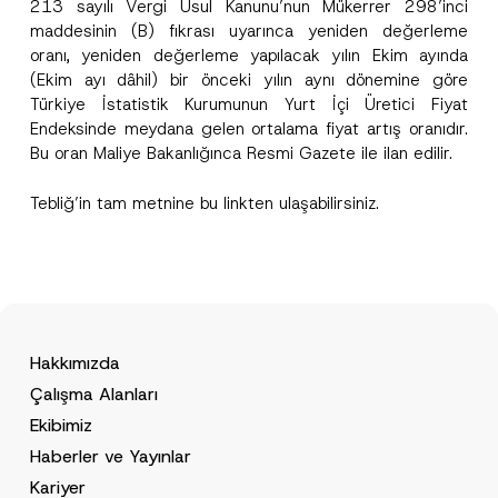
213 sayılı Vergi Usul Kanunu’nun Mükerrer 298’inci
E-Posta Adresi
*
t
maddesinin (B) fıkrası uyarınca yeniden değerleme
i
c
oranı, yeniden değerleme yapılacak yılın Ekim ayında
e
(Ekim ayı dâhil) bir önceki yılın aynı dönemine göre
Telefon Numarası
*
Türkiye İstatistik Kurumunun Yurt İçi Üretici Fiyat
Endeksinde meydana gelen ortalama fiyat artış oranıdır.
Konu
*
Bu oran Maliye Bakanlığınca Resmi Gazete ile ilan edilir.
Tebliğ’in tam metnine bu
link
ten ulaşabilirsiniz.
Bu iletişim formu aracılığıyla sağlanan kişisel
P
r
verilerle ilgili
aydınlatma metni
ni okudum ve
i
anladım.
v
Hakkımızda
Bu iletişim formunu göndererek,
aydınlatma
A
a
p
metni
nde açıklanan şekilde kişisel verilerimin
c
Çalışma Alanları
p
işlenmesine izin veriyorum.
y
r
Ekibimiz
N
o
o
GÖNDER
v
Haberler ve Yayınlar
t
e
i
Kariyer
*
c