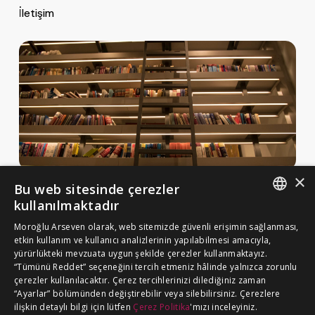
e
İletişim
*
×
Bu web sitesinde çerezler
Haberler ve Yayınlar
kullanılmaktadır
Yayınlar
ENGLISH
Moroğlu Arseven olarak, web sitemizde güvenli erişimin sağlanması,
MA Gazette
etkin kullanım ve kullanıcı analizlerinin yapılabilmesi amacıyla,
TURKISH
yürürlükteki mevzuata uygun şekilde çerezler kullanmaktayız.
Kariyer
“Tümünü Reddet” seçeneğini tercih etmeniz hâlinde yalnızca zorunlu
çerezler kullanılacaktır. Çerez tercihlerinizi dilediğiniz zaman
“Ayarlar” bölümünden değiştirebilir veya silebilirsiniz. Çerezlere
Çerez Politikası
ilişkin detaylı bilgi için lütfen
Çerez Politika
'mızı inceleyiniz.
BİZE ULAŞIN