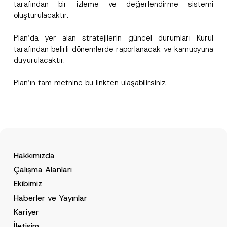
tarafından bir izleme ve değerlendirme sistemi
*
oluşturulacaktır.
Plan’da yer alan stratejilerin güncel durumları Kurul
tarafından belirli dönemlerde raporlanacak ve kamuoyuna
duyurulacaktır.
Plan’ın tam metnine bu
link
ten ulaşabilirsiniz.
Hakkımızda
Çalışma Alanları
Ekibimiz
Haberler ve Yayınlar
Kariyer
İletişim