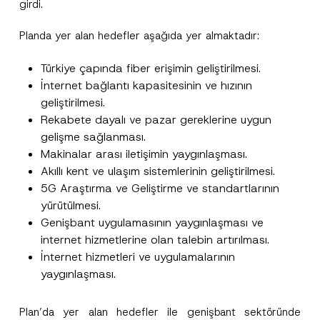
girdi.
Planda yer alan hedefler aşağıda yer almaktadır:
Türkiye çapında fiber erişimin geliştirilmesi.
İnternet bağlantı kapasitesinin ve hızının
geliştirilmesi.
Rekabete dayalı ve pazar gereklerine uygun
gelişme sağlanması.
*
Ad
*
*
Makinalar arası iletişimin yaygınlaşması.
F
Akıllı kent ve ulaşım sistemlerinin geliştirilmesi.
i
r
5G Araştırma ve Geliştirme ve standartlarının
Soyad
*
m
yürütülmesi.
a
Genişbant uygulamasının yaygınlaşması ve
Firma
internet hizmetlerine olan talebin artırılması.
İnternet hizmetleri ve uygulamalarının
yaygınlaşması.
Pozisyon
Plan’da yer alan hedefler ile genişbant sektöründe