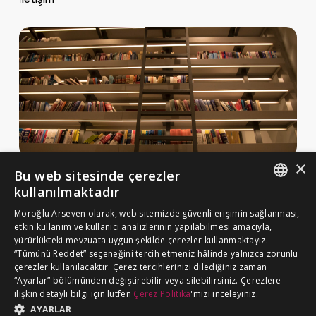
×
Bu web sitesinde çerezler
Haberler ve Yayınlar
kullanılmaktadır
Yayınlar
ENGLISH
Moroğlu Arseven olarak, web sitemizde güvenli erişimin sağlanması,
MA Gazette
etkin kullanım ve kullanıcı analizlerinin yapılabilmesi amacıyla,
TURKISH
yürürlükteki mevzuata uygun şekilde çerezler kullanmaktayız.
Kariyer
“Tümünü Reddet” seçeneğini tercih etmeniz hâlinde yalnızca zorunlu
çerezler kullanılacaktır. Çerez tercihlerinizi dilediğiniz zaman
“Ayarlar” bölümünden değiştirebilir veya silebilirsiniz. Çerezlere
Çerez Politikası
ilişkin detaylı bilgi için lütfen
Çerez Politika
'mızı inceleyiniz.
BİZE ULAŞIN
Aydınlatma Metni
AYARLAR