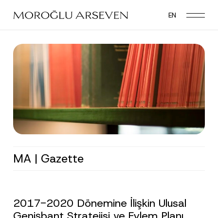
Skip
EN
to
main
content
MA | Gazette
2017-2020 Dönemine İlişkin Ulusal
Genişbant Stratejisi ve Eylem Planı