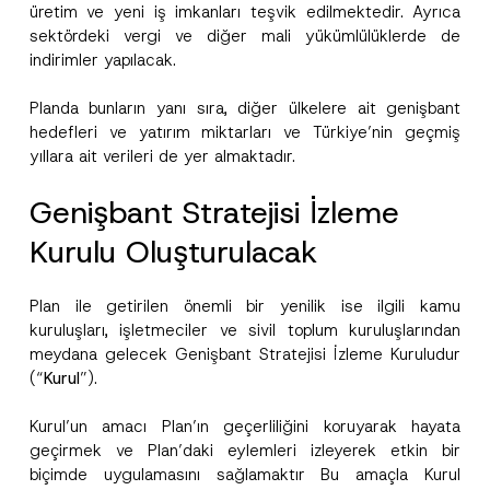
E-Posta Adresi
*
üretim ve yeni iş imkanları teşvik edilmektedir. Ayrıca
sektördeki vergi ve diğer mali yükümlülüklerde de
indirimler yapılacak.
Telefon Numarası
*
Planda bunların yanı sıra, diğer ülkelere ait genişbant
hedefleri ve yatırım miktarları ve Türkiye’nin geçmiş
Konu
*
yıllara ait verileri de yer almaktadır.
Genişbant Stratejisi İzleme
Kurulu Oluşturulacak
Bu iletişim formu aracılığıyla sağlanan kişisel
P
Plan ile getirilen önemli bir yenilik ise ilgili kamu
r
verilerle ilgili
aydınlatma metni
ni okudum ve
i
anladım.
kuruluşları, işletmeciler ve sivil toplum kuruluşlarından
v
Bu iletişim formunu göndererek,
aydınlatma
A
meydana gelecek Genişbant Stratejisi İzleme Kuruludur
a
p
metni
nde açıklanan şekilde kişisel verilerimin
c
(“
Kurul
”).
p
işlenmesine izin veriyorum.
y
r
N
o
o
Kurul’un amacı Plan’ın geçerliliğini koruyarak hayata
GÖNDER
v
t
geçirmek ve Plan’daki eylemleri izleyerek etkin bir
e
i
*
c
biçimde uygulamasını sağlamaktır Bu amaçla Kurul
e