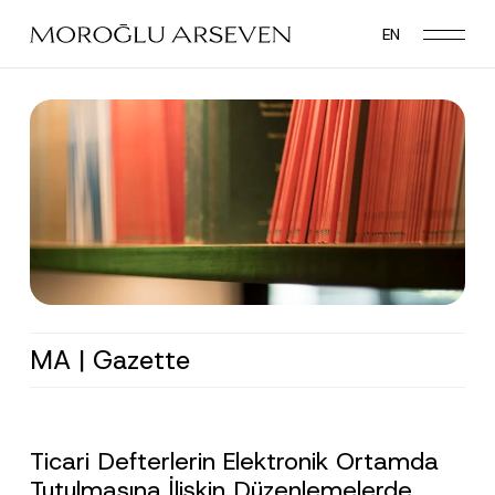
Skip
EN
to
main
content
MA | Gazette
Ticari Defterlerin Elektronik Ortamda
Tutulmasına İlişkin Düzenlemelerde