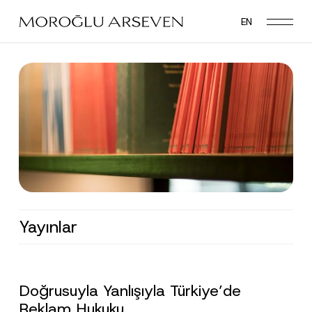
Skip
EN
to
main
content
Yayınlar
Doğrusuyla Yanlışıyla Türkiye’de
Reklam Hukuku