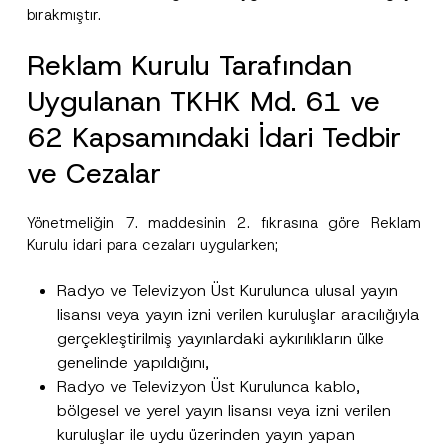
s
bırakmıştır.
Firma
ı
P
Reklam Kurulu Tarafından
o
z
Pozisyon
i
Uygulanan TKHK Md. 61 ve
s
y
62 Kapsamındaki İdari Tedbir
o
E-Posta Adresi
*
n
ve Cezalar
Telefon Numarası
*
Yönetmeliğin 7. maddesinin 2. fıkrasına göre Reklam
Kurulu idari para cezaları uygularken;
Konu
*
Radyo ve Televizyon Üst Kurulunca ulusal yayın
lisansı veya yayın izni verilen kuruluşlar aracılığıyla
gerçekleştirilmiş yayınlardaki aykırılıkların ülke
genelinde yapıldığını,
Radyo ve Televizyon Üst Kurulunca kablo,
Bu iletişim formu aracılığıyla sağlanan kişisel
P
bölgesel ve yerel yayın lisansı veya izni verilen
r
verilerle ilgili
aydınlatma metni
ni okudum ve
kuruluşlar ile uydu üzerinden yayın yapan
i
anladım.