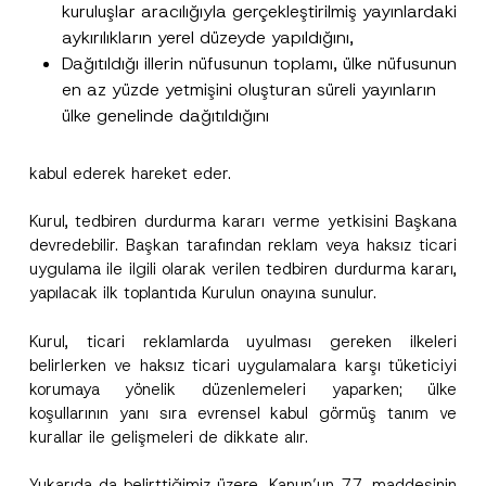
v
kuruluşlar aracılığıyla gerçekleştirilmiş yayınlardaki
Bu iletişim formunu göndererek,
aydınlatma
A
a
p
metni
nde açıklanan şekilde kişisel verilerimin
aykırılıkların yerel düzeyde yapıldığını,
c
p
işlenmesine izin veriyorum.
y
Dağıtıldığı illerin nüfusunun toplamı, ülke nüfusunun
r
N
o
o
en az yüzde yetmişini oluşturan süreli yayınların
GÖNDER
v
t
ülke genelinde dağıtıldığını
e
i
*
c
e
*
kabul ederek hareket eder.
Kurul, tedbiren durdurma kararı verme yetkisini Başkana
devredebilir. Başkan tarafından reklam veya haksız ticari
uygulama ile ilgili olarak verilen tedbiren durdurma kararı,
yapılacak ilk toplantıda Kurulun onayına sunulur.
Kurul, ticari reklamlarda uyulması gereken ilkeleri
belirlerken ve haksız ticari uygulamalara karşı tüketiciyi
korumaya yönelik düzenlemeleri yaparken; ülke
koşullarının yanı sıra evrensel kabul görmüş tanım ve
kurallar ile gelişmeleri de dikkate alır.
Yukarıda da belirttiğimiz üzere, Kanun’un 77. maddesinin