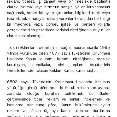
reklam, ticaret, iş, zanaat veya bir meslekle bağlantılı
olarak; bir mal veya hizmetin satışını ya da kiralanmasını
sağlamak, hedef kitleyi oluşturanları bilgilendirmek veya
ikna etmek amacıyla reklam verenler tarafından herhangi
bir mecrada yazılı, görsel, işitsel ve benzeri yollarla
gerçekleştirilen pazarlama iletişimi niteliğindeki duyurular
olarak tanımlanmıştır.
Ticari reklamların denetiminin sağlanması amacı ile 1995
yılında yürürlüğe giren 4077 sayılı Tüketicinin Korunması
Hakkında Kanun ile kamu kurumu niteliğindeki meslek
kuruluşları, sendikalar, sivil toplum örgütlerinin
temsilcilerinden oluşan Reklam Kurulu kurulmuştur.
6502 sayılı Tüketicinin Korunması Hakkında Kanunun
yürürlüğe girdiği dönemde de Kurul, reklamların uymak
zorunda olduğu kuralları belirlemek bu ilkeler
çerçevesinde ticari reklam ve ilânları incelemek ve
inceleme sonucuna göre, Kanun hükümlerine aykırı
reklam ve ilânları üç aya kadar tedbiren durdurma
ve/veya durdurma ve/veya aynı yöntemle düzeltme