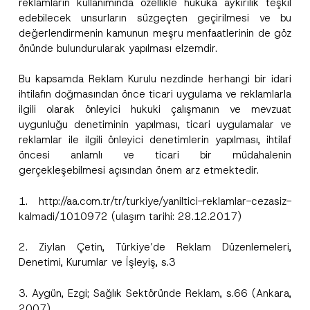
reklamların kullanımında özellikle hukuka aykırılık teşkil
edebilecek unsurların süzgeçten geçirilmesi ve bu
değerlendirmenin kamunun meşru menfaatlerinin de göz
önünde bulundurularak yapılması elzemdir.
Bu kapsamda Reklam Kurulu nezdinde herhangi bir idari
ihtilafın doğmasından önce ticari uygulama ve reklamlarla
ilgili olarak önleyici hukuki çalışmanın ve mevzuat
uygunluğu denetiminin yapılması, ticari uygulamalar ve
reklamlar ile ilgili önleyici denetimlerin yapılması, ihtilaf
öncesi anlamlı ve ticari bir müdahalenin
gerçekleşebilmesi açısından önem arz etmektedir.
1.
http://aa.com.tr/tr/turkiye/yaniltici-reklamlar-cezasiz-
kalmadi/1010972
(ulaşım tarihi: 28.12.2017)
2. Ziylan Çetin, Türkiye’de Reklam Düzenlemeleri,
Denetimi, Kurumlar ve İşleyiş, s.3
3. Aygün, Ezgi; Sağlık Sektöründe Reklam, s.66 (Ankara,
2007).