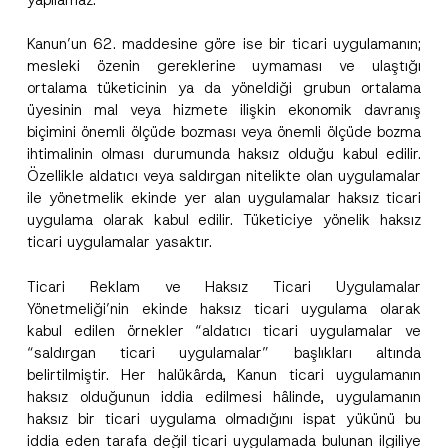
Kanun’un 62. maddesine göre ise bir ticari uygulamanın;
mesleki özenin gereklerine uymaması ve ulaştığı
ortalama tüketicinin ya da yöneldiği grubun ortalama
üyesinin mal veya hizmete ilişkin ekonomik davranış
biçimini önemli ölçüde bozması veya önemli ölçüde bozma
ihtimalinin olması durumunda haksız olduğu kabul edilir.
Özellikle aldatıcı veya saldırgan nitelikte olan uygulamalar
ile yönetmelik ekinde yer alan uygulamalar haksız ticari
uygulama olarak kabul edilir. Tüketiciye yönelik haksız
ticari uygulamalar yasaktır.
Ticari Reklam ve Haksız Ticari Uygulamalar
Yönetmeliği’nin ekinde haksız ticari uygulama olarak
kabul edilen örnekler “aldatıcı ticari uygulamalar ve
A
Ad
*
“saldırgan ticari uygulamalar” başlıkları altında
d
N
belirtilmiştir. Her halükârda, Kanun ticari uygulamanın
u
haksız olduğunun iddia edilmesi hâlinde, uygulamanın
m
Soyad
*
a
haksız bir ticari uygulama olmadığını ispat yükünü bu
r
iddia eden tarafa değil ticari uygulamada bulunan ilgiliye
a