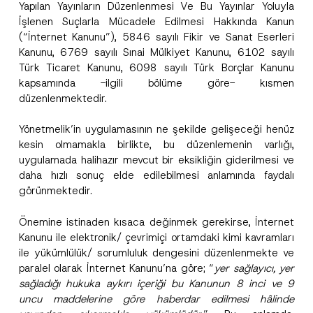
Bu iletişim formunu göndererek,
aydınlatma
a
Yapılan Yayınların Düzenlenmesi Ve Bu Yayınlar Yoluyla
p
metni
nde açıklanan şekilde kişisel verilerimin
c
İşlenen Suçlarla Mücadele Edilmesi Hakkında Kanun
p
işlenmesine izin veriyorum.
y
r
(“İnternet Kanunu”), 5846 sayılı Fikir ve Sanat Eserleri
N
o
o
Kanunu, 6769 sayılı Sınai Mülkiyet Kanunu, 6102 sayılı
GÖNDER
v
t
e
Türk Ticaret Kanunu, 6098 sayılı Türk Borçlar Kanunu
i
*
c
kapsamında -ilgili bölüme göre- kısmen
e
düzenlenmektedir.
*
Yönetmelik’in uygulamasının ne şekilde gelişeceği henüz
kesin olmamakla birlikte, bu düzenlemenin varlığı,
uygulamada halihazır mevcut bir eksikliğin giderilmesi ve
daha hızlı sonuç elde edilebilmesi anlamında faydalı
görünmektedir.
Önemine istinaden kısaca değinmek gerekirse, İnternet
Kanunu ile elektronik/ çevrimiçi ortamdaki kimi kavramları
ile yükümlülük/ sorumluluk dengesini düzenlenmekte ve
paralel olarak İnternet Kanunu’na göre; “
yer sağlayıcı, yer
sağladığı hukuka aykırı içeriği bu Kanunun 8 inci ve 9
uncu maddelerine göre haberdar edilmesi hâlinde