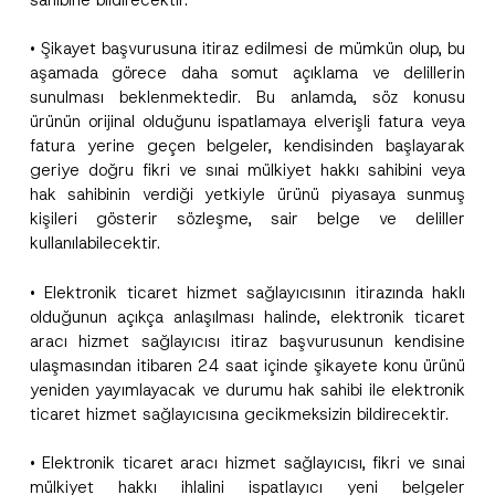
• Şikayet başvurusuna itiraz edilmesi de mümkün olup, bu
aşamada görece daha somut açıklama ve delillerin
sunulması beklenmektedir. Bu anlamda, söz konusu
ürünün orijinal olduğunu ispatlamaya elverişli fatura veya
fatura yerine geçen belgeler, kendisinden başlayarak
geriye doğru fikri ve sınai mülkiyet hakkı sahibini veya
hak sahibinin verdiği yetkiyle ürünü piyasaya sunmuş
kişileri gösterir sözleşme, sair belge ve deliller
kullanılabilecektir.
• Elektronik ticaret hizmet sağlayıcısının itirazında haklı
olduğunun açıkça anlaşılması halinde, elektronik ticaret
aracı hizmet sağlayıcısı itiraz başvurusunun kendisine
N
ulaşmasından itibaren 24 saat içinde şikayete konu ürünü
Ad
*
o
yeniden yayımlayacak ve durumu hak sahibi ile elektronik
t
i
ticaret hizmet sağlayıcısına gecikmeksizin bildirecektir.
c
Soyad
*
e
A
• Elektronik ticaret aracı hizmet sağlayıcısı, fikri ve sınai
d
mülkiyet hakkı ihlalini ispatlayıcı yeni belgeler
r