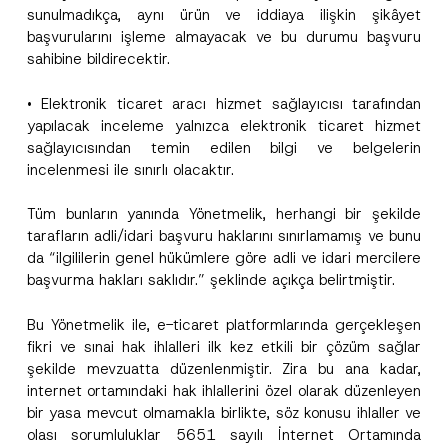
Firma
e
sunulmadıkça, aynı ürün ve iddiaya ilişkin şikâyet
s
başvurularını işleme almayacak ve bu durumu başvuru
i
sahibine bildirecektir.
S
Pozisyon
o
y
• Elektronik ticaret aracı hizmet sağlayıcısı tarafından
a
d
yapılacak inceleme yalnızca elektronik ticaret hizmet
E-Posta Adresi
*
sağlayıcısından temin edilen bilgi ve belgelerin
incelenmesi ile sınırlı olacaktır.
Telefon Numarası
*
Tüm bunların yanında Yönetmelik, herhangi bir şekilde
tarafların adli/idari başvuru haklarını sınırlamamış ve bunu
Konu
*
da “ilgililerin genel hükümlere göre adli ve idari mercilere
başvurma hakları saklıdır.” şeklinde açıkça belirtmiştir.
Bu Yönetmelik ile, e-ticaret platformlarında gerçekleşen
fikri ve sınai hak ihlalleri ilk kez etkili bir çözüm sağlar
şekilde mevzuatta düzenlenmiştir. Zira bu ana kadar,
internet ortamındaki hak ihlallerini özel olarak düzenleyen
Bu iletişim formu aracılığıyla sağlanan kişisel
P
r
verilerle ilgili
aydınlatma metni
ni okudum ve
bir yasa mevcut olmamakla birlikte, söz konusu ihlaller ve
i
anladım.
olası sorumluluklar 5651 sayılı İnternet Ortamında
v
A