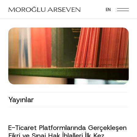
Skip
EN
to
main
content
Yayınlar
E-Ticaret Platformlarında Gerçekleşen
Fikri ve Sınai Hak İhlalleri İlk Kez