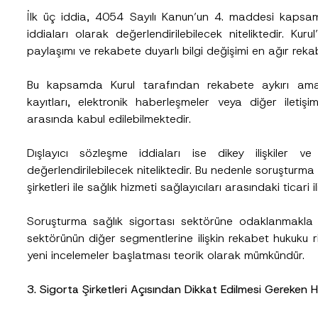
İlk üç iddia, 4054 Sayılı Kanun’un 4. maddesi kapsamı
iddiaları olarak değerlendirilebilecek niteliktedir. Kur
paylaşımı ve rekabete duyarlı bilgi değişimi en ağır reka
Bu kapsamda Kurul tarafından rekabete aykırı amaç 
kayıtları, elektronik haberleşmeler veya diğer iletişim 
arasında kabul edilebilmektedir.
Dışlayıcı sözleşme iddiaları ise dikey ilişkiler 
Soyad
*
değerlendirilebilecek niteliktedir. Bu nedenle soruşturma y
şirketleri ile sağlık hizmeti sağlayıcıları arasındaki ticari 
Soruşturma sağlık sigortası sektörüne odaklanmakla bi
Pozisyon
sektörünün diğer segmentlerine ilişkin rekabet hukuku ri
yeni incelemeler başlatması teorik olarak mümkündür.
Telefon Numarası
*
3. Sigorta Şirketleri Açısından Dikkat Edilmesi Gereken H