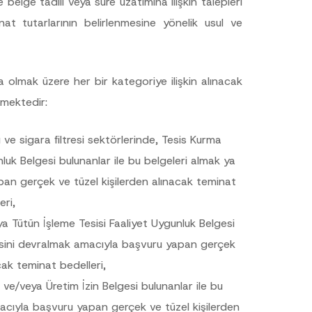
 belge tadili veya süre uzatımına ilişkin talepleri
nat tutarlarının belirlenmesine yönelik usul ve
olmak üzere her bir kategoriye ilişkin alınacak
nmektedir:
ve sigara filtresi sektörlerinde, Tesis Kurma
uk Belgesi bulunanlar ile bu belgeleri almak ya
an gerçek ve tüzel kişilerden alınacak teminat
N
eri,
u
m
a Tütün İşleme Tesisi Faaliyet Uygunluk Belgesi
a
r
sisini devralmak amacıyla başvuru yapan gerçek
a
s
cak teminat bedelleri,
ı
A
 ve/veya Üretim İzin Belgesi bulunanlar ile bu
d
*
acıyla başvuru yapan gerçek ve tüzel kişilerden