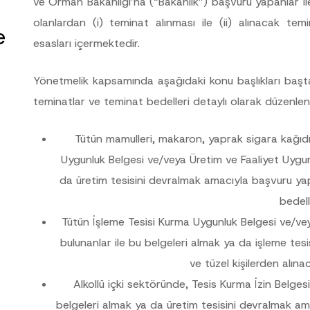
ve Orman Bakanlığı’na (“
Bakanlık
”) başvuru yapanlar ile
olanlardan (i) teminat alınması ile (ii) alınacak temi
e
esasları içermektedir.
Yönetmelik kapsamında aşağıdaki konu başlıkları başta 
teminatlar ve teminat bedelleri detaylı olarak düzenle
Tütün mamulleri, makaron, yaprak sigara kağıdı 
Uygunluk Belgesi ve/veya Üretim ve Faaliyet Uygunl
da üretim tesisini devralmak amacıyla başvuru yap
Soyad
*
bedell
Tütün İşleme Tesisi Kurma Uygunluk Belgesi ve/vey
bulunanlar ile bu belgeleri almak ya da işleme te
Pozisyon
ve tüzel kişilerden alına
Alkollü içki sektöründe, Tesis Kurma İzin Belgesi
belgeleri almak ya da üretim tesisini devralmak am
Telefon Numarası
*