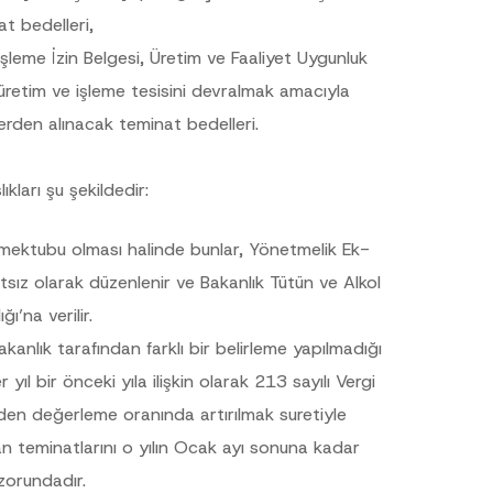
t bedelleri,
leme İzin Belgesi, Üretim ve Faaliyet Uygunluk
 üretim ve işleme tesisini devralmak amacıyla
erden alınacak teminat bedelleri.
ları şu şekildedir:
mektubu olması halinde bunlar, Yönetmelik Ek-
.
sine izin veriyorum.
sız olarak düzenlenir ve Bakanlık Tütün ve Alkol
ğı’na verilir.
anlık tarafından farklı bir belirleme yapılmadığı
ıl bir önceki yıla ilişkin olarak 213 sayılı Vergi
iden değerleme oranında artırılmak suretiyle
n teminatlarını o yılın Ocak ayı sonuna kadar
orundadır.