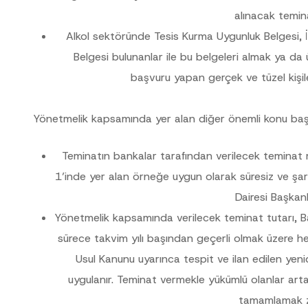
alınacak temina
Alkol sektöründe Tesis Kurma Uygunluk Belgesi, İş
Belgesi bulunanlar ile bu belgeleri almak ya da
başvuru yapan gerçek ve tüzel kişil
Yönetmelik kapsamında yer alan diğer önemli konu başlık
Teminatın bankalar tarafından verilecek teminat 
cılığıyla sağlanan kişisel verilerle ilgili
aydınlatma metni
ni okudum ve anladım
u göndererek,
aydınlatma metni
nde açıklanan şekilde kişisel verilerimin işlenme
1’inde yer alan örneğe uygun olarak süresiz ve şart
Dairesi Başkanlı
GÖNDER
Yönetmelik kapsamında verilecek teminat tutarı, Bak
sürece takvim yılı başından geçerli olmak üzere her y
Usul Kanunu uyarınca tespit ve ilan edilen yen
uygulanır. Teminat vermekle yükümlü olanlar arta
tamamlamak z