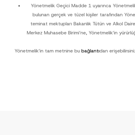
Yönetmelik Geçici Madde 1 uyarınca Yönetmelik’in
bulunan gerçek ve tüzel kişiler tarafından Yön
teminat mektupları Bakanlık Tütün ve Alkol Daires
Merkez Muhasebe Birimi’ne, Yönetmelik’in yürürlüğe 
Yönetmelik’in tam metnine bu
bağlantı
dan erişebilirsini