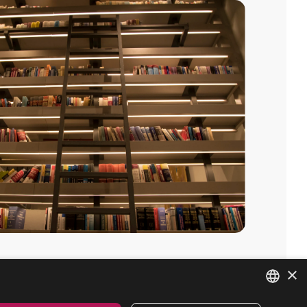
×
Linkedin
BİZE ULAŞIN