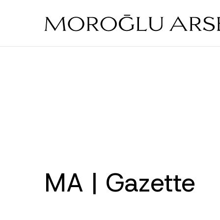
Skip
to
main
content
MA | Gazette