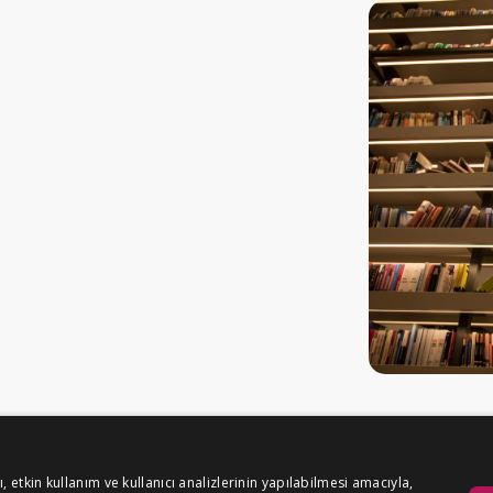
etkin kullanım ve kullanıcı analizlerinin yapılabilmesi amacıyla,