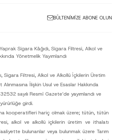
BÜLTENİMİZE ABONE OLUN
aprak Sigara Kâğıdı, Sigara Filtresi, Alkol ve
Hakkında Yönetmelik Yayımlandı
igara Filtresi, Alkol ve Alkollü İçkilerin Üretim
 Alınmasına İlişkin Usul ve Esaslar Hakkında
e 32532 sayılı Resmî Gazete’de yayımlandı ve
 yürürlüğe girdi.
ama kooperatifleri hariç olmak üzere; tütün, tütün
si, alkol ve alkollü içkilerin üretim ve ithalatı
a faaliyette bulunanlar veya bulunmak üzere Tarım