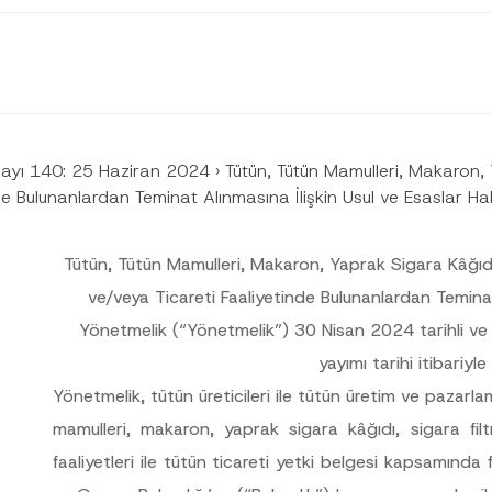
Sayı 140: 25 Haziran 2024
›
Tütün, Tütün Mamulleri, Makaron, Y
tinde Bulunanlardan Teminat Alınmasına İlişkin Usul ve Esaslar 
Tütün, Tütün Mamulleri, Makaron, Yaprak Sigara Kâğıdı, S
ve/veya Ticareti Faaliyetinde Bulunanlardan Teminat
Yönetmelik (“
Yönetmelik
”) 30 Nisan 2024 tarihli v
yayımı tarihi itibariyle
Yönetmelik, tütün üreticileri ile tütün üretim ve pazarl
mamulleri, makaron, yaprak sigara kâğıdı, sigara filtre
faaliyetleri ile tütün ticareti yetki belgesi kapsamınd