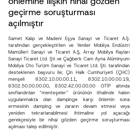
önlemine ilişkin nihai gözden
geçirme soruşturması
açılmıştır
Samet Kalıp ve Madeni Eşya Sanayi ve Ticaret A.Ş.
tarafından gerçekleştirilen ve Yeniler Mobilya Endüstri
Mamülleri Sanayi ve Ticaret A.Ş, Array Mobilya Rayları
Sanayi Ticaret Ltd. Şti ve Çağberk Cam Ayna Alüminyum
Mobilya Oto Turizm Sanayi ve Ticaret Ltd. Şti. tarafından
desteklenen başvuru ile; Çin Halk Cumhuriyeti (ÇHC)
menşeli 8302.10.00.00.11, 8302.10.00.00.19,
8302.50.00.00.00, 8302.42.00.00.00 GTİP altında
sınıflandırılan “menteşeler” ürününün ithalinde halen
uygulanmakta olan dampinge karşı önlemin sona
ermesinin damping ve zararın devam etmesi veya
yeniden tekrarlanabilmesi ihtimaline yol açacağı
gerekçesiyle bir nihai gözden geçirme soruşturması
açılması talep edilmiştir.