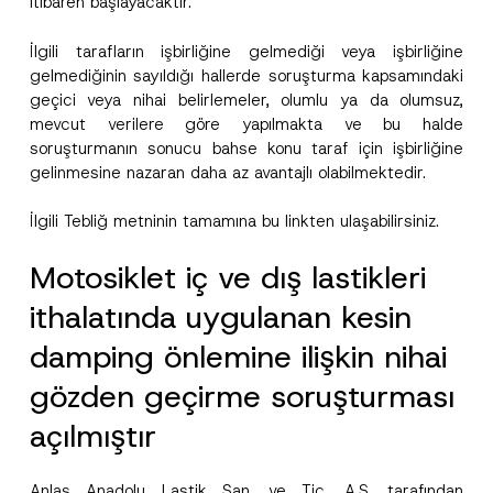
itibaren başlayacaktır.
İlgili tarafların işbirliğine gelmediği veya işbirliğine
Ad
*
gelmediğinin sayıldığı hallerde soruşturma kapsamındaki
geçici veya nihai belirlemeler, olumlu ya da olumsuz,
mevcut verilere göre yapılmakta ve bu halde
Soyad
*
soruşturmanın sonucu bahse konu taraf için işbirliğine
gelinmesine nazaran daha az avantajlı olabilmektedir.
Firma
İlgili Tebliğ metninin tamamına bu
link
ten ulaşabilirsiniz.
Motosiklet iç ve dış lastikleri
Pozisyon
ithalatında uygulanan kesin
E-Posta Adresi
*
damping önlemine ilişkin nihai
gözden geçirme soruşturması
Telefon Numarası
*
açılmıştır
Konu
*
Anlaş Anadolu Lastik San. ve Tic. A.Ş. tarafından