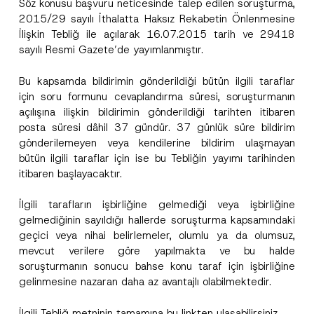
Söz konusu başvuru neticesinde talep edilen soruşturma,
2015/29 sayılı İthalatta Haksız Rekabetin Önlenmesine
İlişkin Tebliğ ile açılarak 16.07.2015 tarih ve 29418
sayılı Resmi Gazete’de yayımlanmıştır.
Bu kapsamda bildirimin gönderildiği bütün ilgili taraflar
için soru formunu cevaplandırma süresi, soruşturmanın
açılışına ilişkin bildirimin gönderildiği tarihten itibaren
posta süresi dâhil 37 gündür. 37 günlük süre bildirim
gönderilemeyen veya kendilerine bildirim ulaşmayan
bütün ilgili taraflar için ise bu Tebliğin yayımı tarihinden
itibaren başlayacaktır.
İlgili tarafların işbirliğine gelmediği veya işbirliğine
gelmediğinin sayıldığı hallerde soruşturma kapsamındaki
geçici veya nihai belirlemeler, olumlu ya da olumsuz,
mevcut verilere göre yapılmakta ve bu halde
soruşturmanın sonucu bahse konu taraf için işbirliğine
gelinmesine nazaran daha az avantajlı olabilmektedir.
İlgili Tebliğ metninin tamamına bu
link
ten ulaşabilirsiniz.