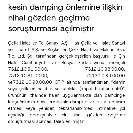
kesin damping önlemine ilişkin
nihai gözden geçirme
soruşturması açılmıştır
Çelik Halat ve Tel Sanayi A.Ş., Has Çelik ve Halat Sanayi
ve Ticaret A.Ş. ve Köşkerler Çelik Halat ve Makine San.
Tic. Ltd. Şti. tarafından gerçekleştirilen başvuru ile Çin
Halk Cumhuriyeti ve Rusya Federasyonu menşeli
7312.10.81.00.00, 7312.10.83.00.00,
7312.10.85.00.00, 7312.10.89.00.00
ve7312.10.98.00.00 GTIP altında sınıflandırılan “demir
veya çelikten halatlar ve kablolar (kapalı halatlar dahil)”
ürününün ithalinde halen uygulanmakta olan dampinge
karşı önlemin sona ermesinin damping ve zararın devam
etmesi veya yeniden tekrarlanabilmesi ihtimaline yol
açacağı gerekçesiyle bir nihai gözden geçirme
soruşturması açılması talep edilmiştir.