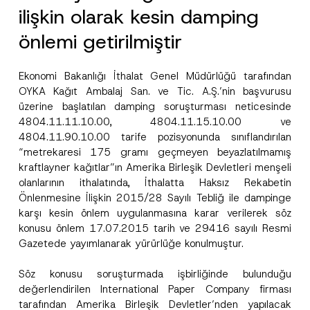
ilişkin olarak kesin damping
önlemi getirilmiştir
Ekonomi Bakanlığı İthalat Genel Müdürlüğü tarafından
OYKA Kağıt Ambalaj San. ve Tic. A.Ş.’nin başvurusu
üzerine başlatılan damping soruşturması neticesinde
4804.11.11.10.00, 4804.11.15.10.00 ve
4804.11.90.10.00 tarife pozisyonunda sınıflandırılan
“metrekaresi 175 gramı geçmeyen beyazlatılmamış
kraftlayner kağıtlar”ın Amerika Birleşik Devletleri menşeli
olanlarının ithalatında, İthalatta Haksız Rekabetin
Önlenmesine İlişkin 2015/28 Sayılı Tebliğ ile dampinge
karşı kesin önlem uygulanmasına karar verilerek söz
konusu önlem 17.07.2015 tarih ve 29416 sayılı Resmi
Gazetede yayımlanarak yürürlüğe konulmuştur.
Söz konusu soruşturmada işbirliğinde bulunduğu
değerlendirilen International Paper Company firması
tarafından Amerika Birleşik Devletler’nden yapılacak