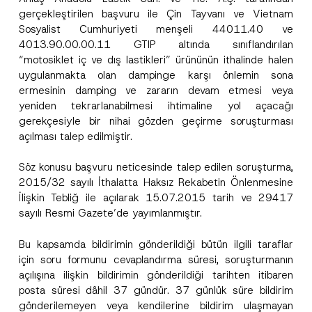
gerçekleştirilen başvuru ile Çin Tayvanı ve Vietnam
Sosyalist Cumhuriyeti menşeli 44011.40 ve
4013.90.00.00.11 GTIP altında sınıflandırılan
“motosiklet iç ve dış lastikleri” ürününün ithalinde halen
uygulanmakta olan dampinge karşı önlemin sona
Bu iletişim formu aracılığıyla sağlanan kişisel
P
ermesinin damping ve zararın devam etmesi veya
r
verilerle ilgili
aydınlatma metni
ni okudum ve
yeniden tekrarlanabilmesi ihtimaline yol açacağı
i
anladım.
v
*
gerekçesiyle bir nihai gözden geçirme soruşturması
Bu iletişim formunu göndererek,
aydınlatma
A
a
*
p
metni
nde açıklanan şekilde kişisel verilerimin
açılması talep edilmiştir.
c
P
p
işlenmesine izin veriyorum.
y
o
r
N
z
o
Söz konusu başvuru neticesinde talep edilen soruşturma,
o
i
GÖNDER
v
t
s
2015/32 sayılı İthalatta Haksız Rekabetin Önlenmesine
e
i
y
*
İlişkin Tebliğ ile açılarak 15.07.2015 tarih ve 29417
c
o
e
sayılı Resmi Gazete’de yayımlanmıştır.
n
*
Bu kapsamda bildirimin gönderildiği bütün ilgili taraflar
için soru formunu cevaplandırma süresi, soruşturmanın
açılışına ilişkin bildirimin gönderildiği tarihten itibaren
posta süresi dâhil 37 gündür. 37 günlük süre bildirim
gönderilemeyen veya kendilerine bildirim ulaşmayan