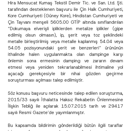
Hira Mensucat Kumaş Tekstil Demir Tic. ve San. Ltd. Şti.
tarafından desteklenen başvuru ile Çin Halk Cumhuriyeti,
Kore Cumhuriyeti (Güney Kore), Hindistan Cumhuriyeti ve
Çin Tayvanı menşeli 5605.00 GTİP altında sınıflandırılan
“Dokumaya elverişli ipliklerden metalize iplikler (gipe
edilmiş olsun olmasın), ip, şerit veya toz şeklindeki
metalle birleştirilmiş veya metalle kaplanmış 54.04 veya
54.05 pozisyonundaki şerit ve benzerleri” ürününün
ithalinde halen uygulanmakta olan dampinge karşı
önlemin sona ermesinin damping ve zararın devam
etmesi veya yeniden tekrarlanabilmesi ihtimaline yol
açacağı gerekçesiyle bir nihai gözden geçirme
soruşturması açılması talep edilmiştir.
Söz konusu başvuru neticesinde talep edilen soruşturma,
2015/33 sayılı İthalatta Haksız Rekabetin Önlenmesine
İlişkin Tebliğ ile açılarak 15.07.2015 tarih ve 29417
sayılı Resmi Gazete’de yayımlanmıştır.
Bu kapsamda bildirimin gönderildiği bütün ilgili taraflar