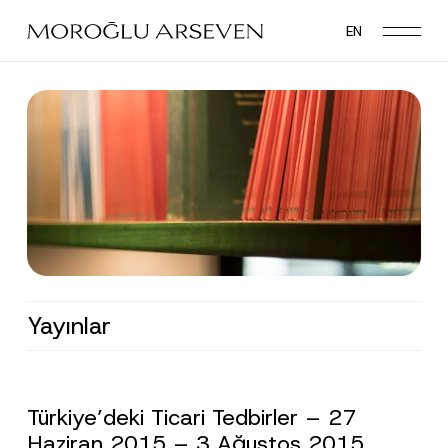
Skip
EN
to
main
content
Yayınlar
Türkiye’deki Ticari Tedbirler – 27
Haziran 2015 – 3 Ağustos 2015