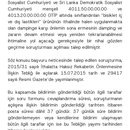
Sosyalist Cumhuriyeti ve Sri Lanka Demokratik Sosyalist
Cumhuriyeti menşeli 4011.50.00.00.00 ve
4013.20.00.00.00 GTİP altında sınıflandırılan “bisiklet iç
ve dış lastikleri” ürününün ithalinde halen uygulanmakta
olan dampinge karşı önlemin sona ermesinin damping ve
zararın devam etmesi veya yeniden tekrarlanabilmesi
ihtimaline yol açacağı gerekçesiyle bir nihai gözden
geçirme soruşturması açılması talep edilmiştir.
Söz konusu başvuru neticesinde talep edilen soruşturma,
2015/31 sayılı İthalatta Haksız Rekabetin Önlenmesine
İlişkin Tebliğ ile açılarak 15.07.2015 tarih ve 29417
sayılı Resmi Gazete’de yayımlanmıştır.
Bu kapsamda bildirimin gönderildiği bütün ilgili taraflar
için soru formunu cevaplandırma süresi, soruşturmanın
açılışına ilişkin bildirimin gönderildiği tarihten itibaren
posta süresi dâhil 37 gündür. 37 günlük süre bildirim
gönderilemeyen veya kendilerine bildirim ulaşmayan
bütün ilgili taraflar için ise bu Tebliğin yayımı tarihinden