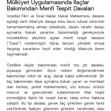
Mülkiyet Uygulamasında İlaçlar
Bakımından Menfi Tespit Davaları
İstanbul Fikri ve Sınai Haklar Hukuk Mahkemesi, davanın
açıldığı tarih itibariyle davaya konu ilacın ruhsat sürecinin
tamamlanmamış olması sebebiyle, davacı tarafın davayı
açmakta hukuki yararının bulunmadığı gerekçesiyle
müvekkilimiz aleyhine açılan menfi tespit davasını
(“Dava”) reddetmiştir. Karar, benzer yöndeki emsal
Yargıtay kararlarını teyit eder niteliği itibarıyla önem
taşımaktadır.
Özellikle ilaçlar bakımından menfi tes pit davaları,
piyasaya girmeden önce riskleri değerlendirmek
bakımından etkin bir araç olarak kabul edilmektedir. Bir
ilaç bakımından dava açmakta hukuki yararı ve menfaati
olan herkes, yetkili mahkemeden, söz konusu ürünün
mevcut ve gelecekteki kullanımlarının ihlal teşkil
etmediğine ilişkin bir tespit kararı talep etme hakkına
sahiptir. Bu tip davalar, gerek ilaç şirketleri gerek farklı
sektörlerde faaliyet gösteren şirketler tarafından, olası