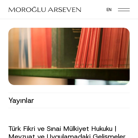
Skip
EN
to
main
content
Yayınlar
Türk Fikri ve Sınai Mülkiyet Hukuku |
Mevzuat ve Uygulamadaki Gelişmeler