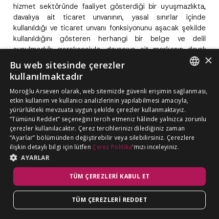
hizmet sektöründe faaliyet gösterdiği bir uyuşmazlıkta,
davalıya ait ticaret unvanının, yasal sınırlar içinde
kullanıldığı ve ticaret unvanı fonksiyonunu aşacak şekilde
kullanıldığını gösteren herhangi bir belge ve delil
sunulmadığı gerekçesiyle, davacıya ait markanın davalı
×
tarafından ticaret unvanı içerisinde kullanımının davacıların
Bu web sitesinde çerezler
markalarına tecavüz oluşturmadığına hükmedilmiştir.
kullanılmaktadır
İstinaf incelemesini gerçekleştiren Ankara Bölge Adliye
ENGLISH
Moroğlu Arseven olarak, web sitemizde güvenli erişimin sağlanması,
Mahkemesi 20. Hukuk Dairesi ise, SMK’nin 7. maddesi
etkin kullanım ve kullanıcı analizlerinin yapılabilmesi amacıyla,
uyarınca, ticaret unvanının sadece unvan biçiminde
TURKISH
yürürlükteki mevzuata uygun şekilde çerezler kullanmaktayız.
kullanılması durumunda dahi marka hakkına tecavüz
“Tümünü Reddet” seçeneğini tercih etmeniz hâlinde yalnızca zorunlu
teşkil edeceği, davalı şirketin davacıya ait markayı,
çerezler kullanılacaktır. Çerez tercihlerinizi dilediğiniz zaman
davacı şirketlerin markalarıyla aynı alanda ticaret unvanı
“Ayarlar” bölümünden değiştirebilir veya silebilirsiniz. Çerezlere
olarak kullanmasının, davacıların marka hakkına tecavüz
ilişkin detaylı bilgi için lütfen
Çerez Politika
'mızı inceleyiniz.
ve haksız rekabet oluşturduğu gerekçesiyle ilk derece
AYARLAR
mahkemesi kararının kaldırılmasına hükmetmiştir.
TÜM ÇEREZLERI KABUL ET
İlgili Bölge Adliye Mahkemesi dairesi kararının davalı
tarafından temyiz edilmesi üzerine Yargıtay 11. Hukuk
TÜM ÇEREZLERI REDDET
Dairesi tarafından verilen kararda, SMK’nin 7.