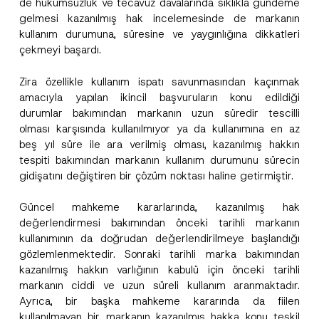
de hükümsüzlük ve tecavüz davalarında sıklıkla gündeme
gelmesi kazanılmış hak incelemesinde de markanın
kullanım durumuna, süresine ve yaygınlığına dikkatleri
çekmeyi başardı.
Zira özellikle kullanım ispatı savunmasından kaçınmak
amacıyla yapılan ikincil başvuruların konu edildiği
durumlar bakımından markanın uzun süredir tescilli
olması karşısında kullanılmıyor ya da kullanımına en az
beş yıl süre ile ara verilmiş olması, kazanılmış hakkın
tespiti bakımından markanın kullanım durumunu sürecin
gidişatını değiştiren bir çözüm noktası haline getirmiştir.
Güncel mahkeme kararlarında, kazanılmış hak
değerlendirmesi bakımından önceki tarihli markanın
kullanımının da doğrudan değerlendirilmeye başlandığı
gözlemlenmektedir. Sonraki tarihli marka bakımından
kazanılmış hakkın varlığının kabulü için önceki tarihli
markanın ciddi ve uzun süreli kullanım aranmaktadır.
Ayrıca, bir başka mahkeme kararında da fiilen
kullanılmayan bir markanın kazanılmış hakka konu teşkil