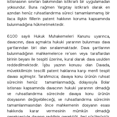
istisnasının sınırları bakımından istikrarlı bir uygulamadan
yoksundur. Buna rağmen Yargıtay istikrarlı olarak en
azından henüz ruhsatlandırma süreci tamamlanmamış bir
ilaca ilişkin fiillerin patent hakkının koruma kapsamında
bulunmadığına hükmetmektedir.
6100 sayılı Hukuk Muhakemeleri Kanunu uyarınca,
P
Ad
*
r
davacının, dava açmakta hukuki yararının bulunması dava
i
şartlarından biri olan sıralanmaktadır. Dava şartlarının
v
a
bulunmadığının mahkemelerce re’sen veya taraflardan
Soyad
*
c
birinin beyanı ile tespiti üzerine, kural olarak dava usulden
y
A
reddedilmektedir. İşbu yazının konusu olan Davada,
d
Firma
müvekkilimizin tescilli patent haklarına karşı menfi tespit
r
e
davası açılmıştır. Tarafımızca; davaya konu ürünün ruhsat
s
sürecinin henüz tamamlanmadığı, dolayısıyla Bolar
i
Pozisyon
N
istisnası kapsamında davacının hukuki yararının olmadığı
u
ve ruhsatlandırma sürecinde davaya konu ürünün
m
dosyasının değişebileceği, ve ruhsatlandırma sürecinin
a
E-Posta Adresi
*
r
tamamlanmasından önce mahkemenin dosyanın esası
a
hakkında karar vermesinin mümkün olmadığı
s
ı
gerekçesiyle davanın reddinin gerektiği ileri sürülmüştür.