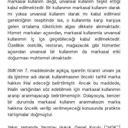
markasal kullanım değil, unvansal kullanım teşkil ettiği
kabul edilmektedir. Bir kullanımın markasal kullanım olarak
mı yoksa unvansal kullanım olarak mı kabul edilmesi
gerektiğinin tespitinde ise, o kullanımla karşı karşıya
gelen ortalama tüketicinin algısı dikkate alınmaktadır.
Hizmet markaları açısından, markasal kullanımla unvansal
kullanımın iç içe geçebileceği kabul edilmektedir.
Özellikle otelcilik, restoran, mağazacılık gibi hizmetler
açısından unvansal bir kullanımın da markasal etki
doğurması muhtemel olmaktadır.
SMK’nin 7. maddesinde açıkça, işaretin ticaret unvanı ya
da işletme adı olarak kullanılmasının önceki tarihli marka
hakkını ihlal edeceği belirtilmiştir. Ancak bu maddede,
ihlalin varlığından söz edebilmek için markasal kullanımın
aranıp aranmayacağı belirtilmemiştir. Dolayısıyla, benzer
bir durumda markasal kullanım aranmaksızın marka
hakkına öncelik verilip verilmeyeceği konusunda pratikte
tartışmalar doğmuştur.
Yakın zamanda Yargıtay Hukuk Genel Kurulu (“HGK”)