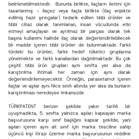
belirlenebilmektedir. Bununla birlikte, ilaçların iletimi için
tasarlanmış – ilaçsız veya ilaçla birlikte (ilaç enjekte
edilmiş hazır şırıngalar) tedarik edilen tıbbi ürünler ve
tıbbi cihaz olarak tanımlanan, insan vücudunda etki
etmeyi amaçlayan ve ayrılmaz bir parçası olarak tek
başına kullanımı halinde ilaç olarak değerlendirilebilecek
bir madde içeren tıbbi ürünler de bulunmaktadır. Farklı
türdeki bu ürünler, farklı hedef tüketici gruplarına
yönelmekte ve farklı kanallardan dağıtılmaktadır. Bu çok
çeşitli tıbbi ürün grupları aynı sınıfta yer alsa da
karıştırılma ihtimali her zaman için aynı olarak
değerlendirilemeyecektir. Örneğin, parasetamol içeren
ilaçlar ve aşılar aynı Nice sınıfı altında yer alsa da bunların
karıştırılması neredeyse imkansızdır.
TÜRKPATENT benzer şekilde yakın tarihli bir
uyuşmazlıkta, 5. sınıfta yalnızca aşıları kapsayan marka
başvurusuna karşı sınıf başlığını kapsar şekilde, yani
aşıları içeren aynı alt sınıf için marka tesciline sahip
üçüncü kişi itirazı üzerine marka başvurusunun reddine