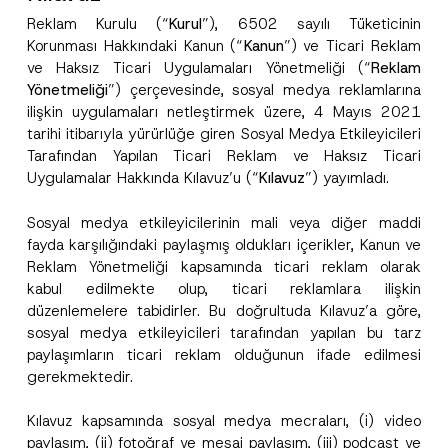
Reklam Kurulu (“
Kurul
”), 6502 sayılı Tüketicinin
Korunması Hakkındaki Kanun (“
Kanun
”) ve Ticari Reklam
ve Haksız Ticari Uygulamaları Yönetmeliği (“
Reklam
Yönetmeliği
”) çerçevesinde, sosyal medya reklamlarına
ilişkin uygulamaları netleştirmek üzere, 4 Mayıs 2021
tarihi itibarıyla yürürlüğe giren Sosyal Medya Etkileyicileri
Tarafından Yapılan Ticari Reklam ve Haksız Ticari
Uygulamalar Hakkında Kılavuz’u (“
Kılavuz
”) yayımladı.
Sosyal medya etkileyicilerinin mali veya diğer maddi
fayda karşılığındaki paylaşmış oldukları içerikler, Kanun ve
Reklam Yönetmeliği kapsamında ticari reklam olarak
kabul edilmekte olup, ticari reklamlara ilişkin
düzenlemelere tabidirler. Bu doğrultuda Kılavuz’a göre,
sosyal medya etkileyicileri tarafından yapılan bu tarz
paylaşımların ticari reklam olduğunun ifade edilmesi
gerekmektedir.
Kılavuz kapsamında sosyal medya mecraları, (i) video
paylaşım, (ii) fotoğraf ve mesaj paylaşım, (iii) podcast ve