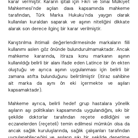
karar vermiştir. Kararın iptali için Fikri ve Sınai Mülkiyet
Mahkemesi’nde açılan dava kapsamında mahkeme
tarafından, Türk Marka Hukuku’nda yaygın olarak
kullanılan kuraldan saparak ve aşının niteliğini dikkate
alarak son derece ilginç bir karar verilmiştir.
Karıştırılma ihtimali değerlendirmesinde markaların fiili
kullanımı aslen göz önünde bulundurulmamaktadır. Ancak
mahkeme kararında, itiraza konu markanın aşının
kullanıldığı belirli bir alanı ifade eden Latince bir ön ekten
oluştuğu ve ayrıca aşının uygulanması için belirli bir
zamana atıfta bulunduğunu belirtilmiştir (itiraz sahibine
ait marka da aynı ön eki içermekte ve aşıları
kapsamaktadır).
Mahkeme ayrıca, belirli hedef grup hastalara yönelik
aşıların aşı politikaları kapsamında uygulandığını, sıkı bir
şekilde doktorlar tarafından reçete edildiğini ve
eczanelerden (reçeteli) temin edilmesi mümkün olsa da
ancak sağlık kuruluşlarında, sağlık çalışanları tarafından
uygulanabileceğini ve aşıların sıkı bir şekilde denetime