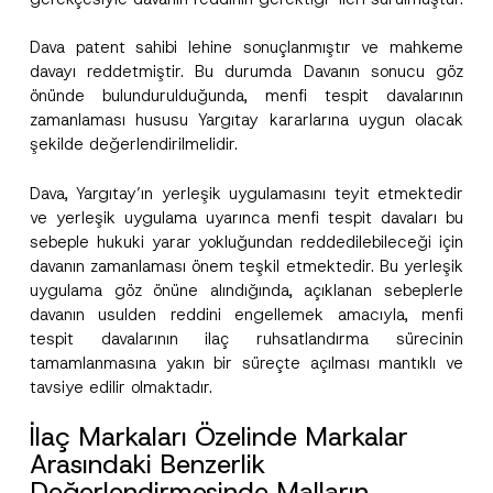
Telefon Numarası
*
Dava patent sahibi lehine sonuçlanmıştır ve mahkeme
davayı reddetmiştir. Bu durumda Davanın sonucu göz
Konu
*
önünde bulundurulduğunda, menfi tespit davalarının
zamanlaması hususu Yargıtay kararlarına uygun olacak
şekilde değerlendirilmelidir.
Dava, Yargıtay’ın yerleşik uygulamasını teyit etmektedir
ve yerleşik uygulama uyarınca menfi tespit davaları bu
Bu iletişim formu aracılığıyla sağlanan kişisel
P
sebeple hukuki yarar yokluğundan reddedilebileceği için
r
verilerle ilgili
aydınlatma metni
ni okudum ve
i
anladım.
davanın zamanlaması önem teşkil etmektedir. Bu yerleşik
v
Bu iletişim formunu göndererek,
aydınlatma
uygulama göz önüne alındığında, açıklanan sebeplerle
A
a
p
metni
nde açıklanan şekilde kişisel verilerimin
c
davanın usulden reddini engellemek amacıyla, menfi
p
işlenmesine izin veriyorum.
y
tespit davalarının ilaç ruhsatlandırma sürecinin
r
N
o
o
tamamlanmasına yakın bir süreçte açılması mantıklı ve
GÖNDER
v
t
tavsiye edilir olmaktadır.
e
i
*
c
e
İlaç Markaları Özelinde Markalar
*
Arasındaki Benzerlik
Değerlendirmesinde Malların