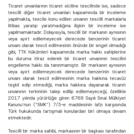
Ticaret unvanlarının ticaret siciline tescilinde ise, sadece
tescilli diğer ticaret unvanları kapsamında bir inceleme
yapılmakta, tescile konu edilen unvanın tescilli markalarla
iltibas yaratıp yaratmadığına ilişkin bir inceleme ise
yapılmamaktadır. Dolayısıyla, tescilli bir markanın aynısının
veya ayırt edilemeyecek derecede benzerinin ticaret
unvanı olarak tescil edilmesinin önünde bir engel olmadığı
gibi, TTK hükümleri kapsamında marka hakkı sahiplerine
bu duruma itiraz ederek bir ticaret unvanının tescilini
engelleme hakkı da tanınmamıştır. Bir markanın aynısının
veya ayırt edilemeyecek derecede benzerinin ticaret
unvanı olarak tescil edilmesinin marka hakkına tecavüz
teşkil edip etmediği, marka hakkına dayanarak ticaret
unvanının terkininin talep edilip edilemeyeceği, özellikle
2017 yılında yürürlüğe giren 6769 Sayılı Sınai Mülkiyet
Kanunu’nun (“SMK”) 7/3-e maddesinin lafzı karşısında
Türk hukukunda tartışmalı konulardan biri olmaya devam
etmektedir.
Tescilli bir marka sahibi, markasının bir başkası tarafından