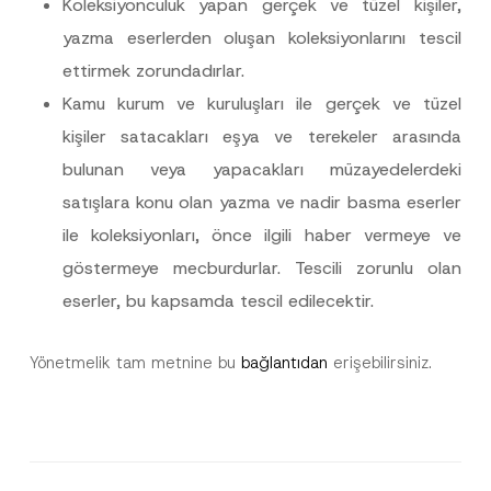
Koleksiyonculuk yapan gerçek ve tüzel kişiler,
yazma eserlerden oluşan koleksiyonlarını tescil
ettirmek zorundadırlar.
Kamu kurum ve kuruluşları ile gerçek ve tüzel
Bu iletişim formu aracılığıyla sağlanan kişisel
P
kişiler satacakları eşya ve terekeler arasında
r
verilerle ilgili
aydınlatma metni
ni okudum ve
i
anladım.
bulunan veya yapacakları müzayedelerdeki
v
Bu iletişim formunu göndererek,
aydınlatma
A
a
satışlara konu olan yazma ve nadir basma eserler
p
metni
nde açıklanan şekilde kişisel verilerimin
c
p
işlenmesine izin veriyorum.
y
ile koleksiyonları, önce ilgili haber vermeye ve
r
N
o
o
göstermeye mecburdurlar. Tescili zorunlu olan
GÖNDER
v
t
e
i
eserler, bu kapsamda tescil edilecektir.
*
c
e
*
Yönetmelik tam metnine bu
bağlantıdan
erişebilirsiniz.