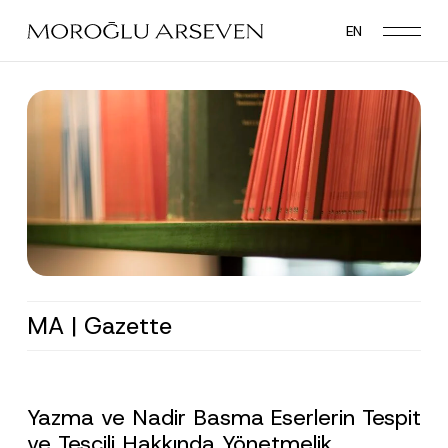
Skip
EN
to
main
content
MA | Gazette
Yazma ve Nadir Basma Eserlerin Tespit
ve Tescili Hakkında Yönetmelik