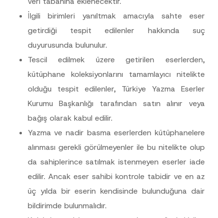
veri tabanına eklenecektir.
İlgili birimleri yanıltmak amacıyla sahte eser
E
Ad
*
getirdiği tespit edilenler hakkında suç
-
P
duyurusunda bulunulur.
o
s
Soyad
*
Tescil edilmek üzere getirilen eserlerden,
t
a
kütüphane koleksiyonlarını tamamlayıcı nitelikte
A
d
Firma
olduğu tespit edilenler, Türkiye Yazma Eserler
E
-
Kurumu Başkanlığı tarafından satın alınır veya
P
o
Pozisyon
bağış olarak kabul edilir.
s
t
Yazma ve nadir basma eserlerden kütüphanelere
a
alınması gerekli görülmeyenler ile bu nitelikte olup
E-Posta Adresi
*
da sahiplerince satılmak istenmeyen eserler iade
edilir. Ancak eser sahibi kontrole tabidir ve en az
Telefon Numarası
*
üç yılda bir eserin kendisinde bulunduğuna dair
bildirimde bulunmalıdır.
Konu
*