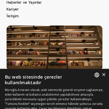
Haberler ve Yayınlar
Kariyer
İletişim
×
Bu web sitesinde çerezler
Haberler ve Yayınlar
kullanılmaktadır
Yayınlar
ENGLISH
Moroğlu Arseven olarak, web sitemizde güvenli erişimin sağlanması,
MA Gazette
etkin kullanım ve kullanıcı analizlerinin yapılabilmesi amacıyla,
TURKISH
yürürlükteki mevzuata uygun şekilde çerezler kullanmaktayız.
Kariyer
“Tümünü Reddet” seçeneğini tercih etmeniz hâlinde yalnızca zorunlu
çerezler kullanılacaktır. Çerez tercihlerinizi dilediğiniz zaman