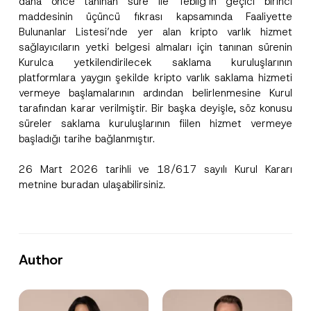
daha önce tanınan süre ile Tebliğ’in geçici birinci
N
Ad
*
u
maddesinin üçüncü fıkrası kapsamında Faaliyette
m
Bulunanlar Listesi’nde yer alan kripto varlık hizmet
a
r
sağlayıcıların yetki belgesi almaları için tanınan sürenin
Soyad
*
a
Kurulca yetkilendirilecek saklama kuruluşlarının
s
platformlara yaygın şekilde kripto varlık saklama hizmeti
ı
*
vermeye başlamalarının ardından belirlenmesine Kurul
Firma
T
tarafından karar verilmiştir. Bir başka deyişle, söz konusu
e
l
süreler saklama kuruluşlarının fiilen hizmet vermeye
e
Pozisyon
başladığı tarihe bağlanmıştır.
f
o
n
26 Mart 2026 tarihli ve 18/617 sayılı Kurul Kararı
E-Posta Adresi
*
metnine
buradan
ulaşabilirsiniz.
Telefon Numarası
*
Author
Konu
*