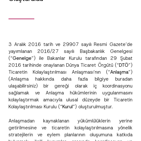
3 Aralık 2016 tarih ve 29907 sayılı Resmi Gazete’de
yayımlanan 2016/27 sayılı Başbakanlık Genelgesi
(“
Genelge
”) ile Bakanlar Kurulu tarafından 29 Şubat
2016 tarihinde onaylanan Dünya Ticaret Örgütü (“
DTÖ
”)
Ticaretin Kolaylaştırılması Anlaşması’nın (“
Anlaşma
”)
(Anlaşma hakkında daha fazla bilgiye buradan
ulaşabilirsiniz) bir gereği olarak iç koordinasyonu
sağlamak ve Anlaşma hükümlerinin uygulanmasını
kolaylaştırmak amacıyla ulusal düzeyde bir Ticaretin
Kolaylaştırılması Kurulu (“
Kurul
”) oluşturulmuştur.
A
Ad
*
Anlaşmadan kaynaklanan yükümlülüklerin yerine
d
r
getirilmesine ve ticaretin kolaylaştırılmasına yönelik
e
stratejilerin ve eylem planlarının oluşumuna katkıda
s
Soyad
*
i