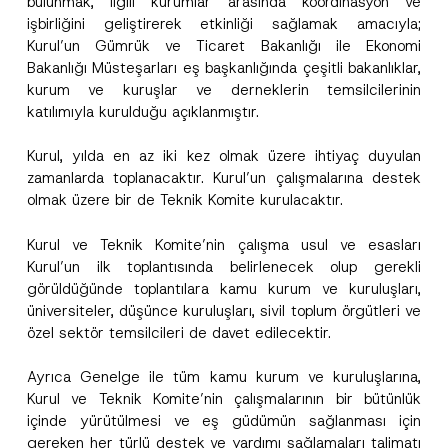
bulunmak, ilgili kurumlar arasında koordinasyon ve
P
işbirliğini geliştirerek etkinliği sağlamak amacıyla;
o
z
Kurul’un Gümrük ve Ticaret Bakanlığı ile Ekonomi
Firma
i
Bakanlığı Müsteşarları eş başkanlığında çeşitli bakanlıklar,
s
y
kurum ve kuruşlar ve derneklerin temsilcilerinin
o
katılımıyla kurulduğu açıklanmıştır.
Pozisyon
n
*
Kurul, yılda en az iki kez olmak üzere ihtiyaç duyulan
E-Posta Adresi
*
zamanlarda toplanacaktır. Kurul’un çalışmalarına destek
olmak üzere bir de Teknik Komite kurulacaktır.
Telefon Numarası
*
Kurul ve Teknik Komite’nin çalışma usul ve esasları
Kurul’un ilk toplantısında belirlenecek olup gerekli
görüldüğünde toplantılara kamu kurum ve kuruluşları,
Konu
*
üniversiteler, düşünce kuruluşları, sivil toplum örgütleri ve
özel sektör temsilcileri de davet edilecektir.
Ayrıca Genelge ile tüm kamu kurum ve kuruluşlarına,
Kurul ve Teknik Komite’nin çalışmalarının bir bütünlük
içinde yürütülmesi ve eş güdümün sağlanması için
Bu iletişim formu aracılığıyla sağlanan kişisel
P
gereken her türlü destek ve yardımı sağlamaları talimatı