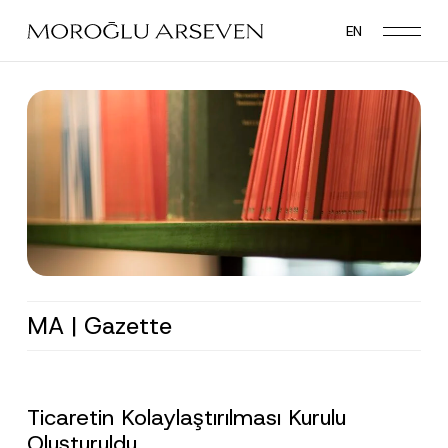
Skip
EN
to
main
content
MA | Gazette
Ticaretin Kolaylaştırılması Kurulu
Oluşturuldu